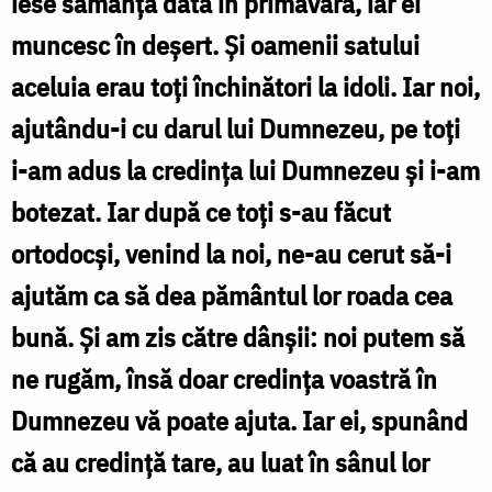
iese sămânţa dată în primăvară, iar ei
muncesc în deşert. Şi oamenii satului
aceluia erau toţi închinători la idoli. Iar noi,
ajutându-i cu darul lui Dumnezeu, pe toţi
i-am adus la credinţa lui Dumnezeu şi i-am
botezat. Iar după ce toţi s-au făcut
ortodocși, venind la noi, ne-au cerut să-i
ajutăm ca să dea pământul lor roada cea
bună. Şi am zis către dânşii: noi putem să
ne rugăm, însă doar credința voastră în
Dumnezeu vă poate ajuta. Iar ei, spunând
că au credinţă tare, au luat în sânul lor