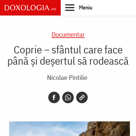
Skip
Meniu
to
main
Main
content
navigation
Documentar
Coprie – sfântul care face
până și deșertul să rodească
Nicolae Pintilie