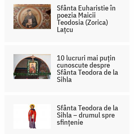
Sfânta Euharistie în
poezia Maicii
Teodosia (Zorica)
Lațcu
10 lucruri mai puțin
cunoscute despre
Sfânta Teodora de la
Sihla
Sfânta Teodora de la
Sihla – drumul spre
sfințenie