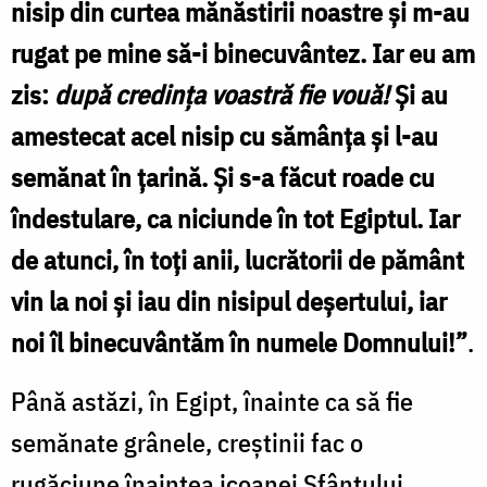
nisip din curtea mănăstirii noastre şi m-au
rugat pe mine să-i binecuvântez. Iar eu am
zis:
după credinţa voastră fie vouă!
Şi au
amestecat acel nisip cu sămânţa şi l-au
semănat în ţarină. Şi s-a făcut roade cu
îndestulare, ca niciunde în tot Egiptul. Iar
de atunci, în toţi anii, lucrătorii de pământ
vin la noi şi iau din nisipul deșertului, iar
noi îl binecuvântăm în numele Domnului!”
.
Până astăzi, în Egipt, înainte ca să fie
semănate grânele, creştinii fac o
rugăciune înaintea icoanei Sfântului