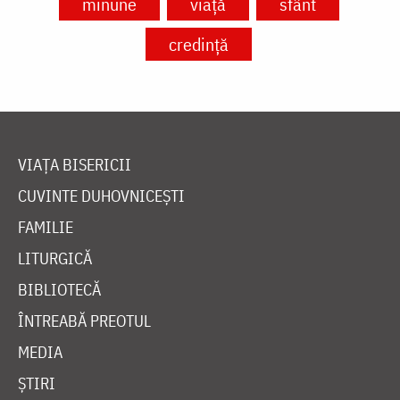
minune
viață
sfânt
credință
VIAȚA BISERICII
CUVINTE DUHOVNICEȘTI
FAMILIE
LITURGICĂ
BIBLIOTECĂ
ÎNTREABĂ PREOTUL
MEDIA
ȘTIRI