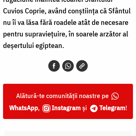
Cuvios Coprie, având conştiinţa că Sfântul
nu îi va lăsa fără roadele atât de necesare
pentru supravieţuire, în soarele arzător al
deşertului egiptean.
Alătură-te comunității noastre pe
WhatsApp
,
Instagram
și
Telegram
!