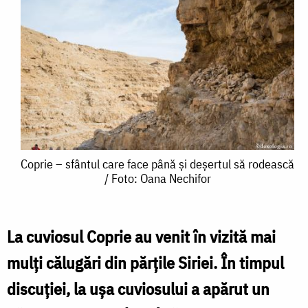
Coprie
Coprie – sfântul care face până și deșertul să rodească
/ Foto: Oana Nechifor
–
sfântul
care
La cuviosul Coprie au venit în vizită mai
face
mulţi călugări din părțile Siriei. În timpul
până
discuţiei, la uşa cuviosului a apărut un
și