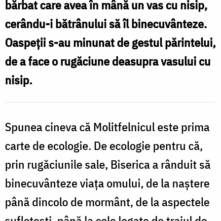
bărbat care avea în mână un vas cu nisip,
deșertul
cerându-i bătrânului să îl binecuvânteze.
să
Oaspeţii s-au minunat de gestul părintelui,
rodească
de a face o rugăciune deasupra vasului cu
/
nisip.
Foto:
Oana
Nechifor
Spunea cineva că Molitfelnicul este prima
carte de ecologie. De ecologie pentru că,
prin rugăciunile sale, Biserica a rânduit să
binecuvânteze viaţa omului, de la naştere
până dincolo de mormânt, de la aspectele
sufleteşti, până la cele legate de traiul de