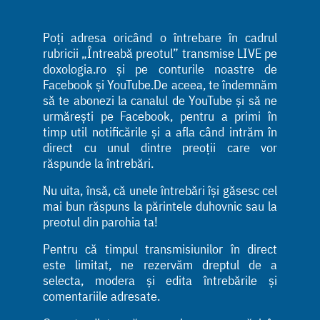
Poți adresa oricând o întrebare în cadrul
rubricii „Întreabă preotul” transmise LIVE pe
doxologia.ro și pe conturile noastre de
Facebook și YouTube.De aceea, te îndemnăm
să te abonezi la canalul de YouTube și să ne
urmărești pe Facebook, pentru a primi în
timp util notificările și a afla când intrăm în
direct cu unul dintre preoții care vor
răspunde la întrebări.
Nu uita, însă, că unele întrebări își găsesc cel
mai bun răspuns la părintele duhovnic sau la
preotul din parohia ta!
Pentru că timpul transmisiunilor în direct
este limitat, ne rezervăm dreptul de a
selecta, modera și edita întrebările și
comentariile adresate.