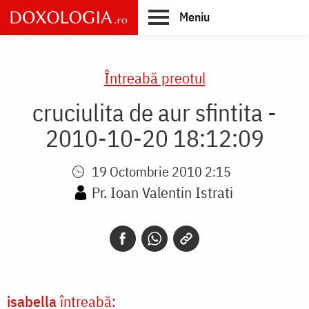
Skip
Meniu
to
main
Main
content
navigation
Întreabă preotul
cruciulita de aur sfintita -
2010-10-20 18:12:09
19 Octombrie 2010 2:15
Pr. Ioan Valentin Istrati
isabella
întreabă: