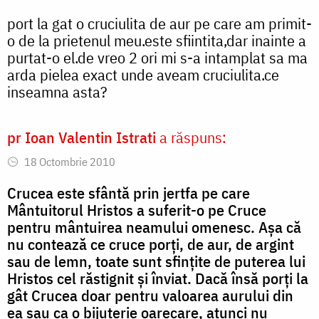
port la gat o cruciulita de aur pe care am primit-
o de la prietenul meu.este sfiintita,dar inainte a
purtat-o el.de vreo 2 ori mi s-a intamplat sa ma
arda pielea exact unde aveam cruciulita.ce
inseamna asta?
pr Ioan Valentin Istrati
a răspuns:
18 Octombrie 2010
Crucea este sfântă prin jertfa pe care
Mântuitorul Hristos a suferit-o pe Cruce
pentru mântuirea neamului omenesc. Așa că
nu contează ce cruce porți, de aur, de argint
sau de lemn, toate sunt sfințite de puterea lui
Hristos cel răstignit și înviat. Dacă însă porți la
gât Crucea doar pentru valoarea aurului din
ea sau ca o bijuterie oarecare, atunci nu