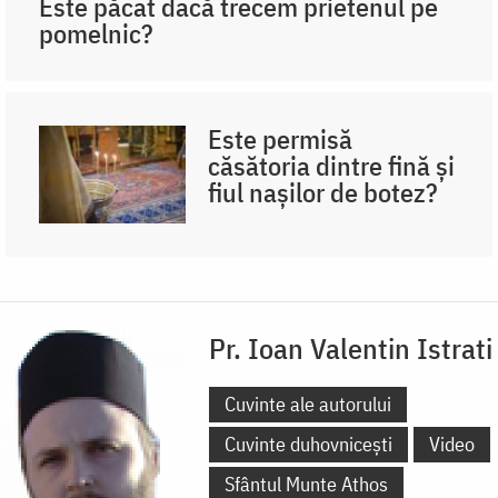
Este păcat dacă trecem prietenul pe
pomelnic?
Este permisă
căsătoria dintre fină și
fiul nașilor de botez?
Pr. Ioan Valentin Istrati
Cuvinte ale autorului
Cuvinte duhovnicești
Video
Sfântul Munte Athos