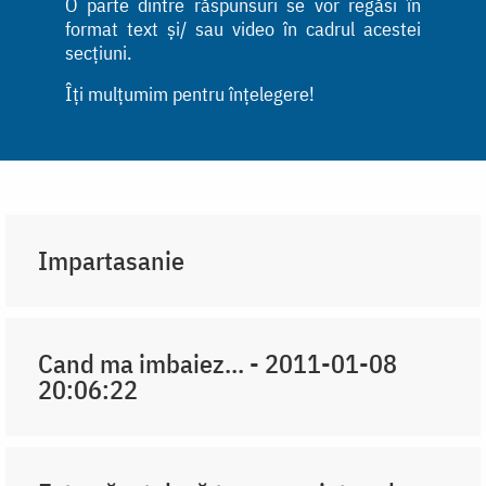
O parte dintre răspunsuri se vor regăsi în
format text și/ sau video în cadrul acestei
secțiuni.
Îți mulțumim pentru înțelegere!
Impartasanie
Cand ma imbaiez... - 2011-01-08
20:06:22