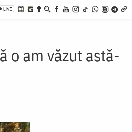
LIVE
07
ă o am văzut astă-