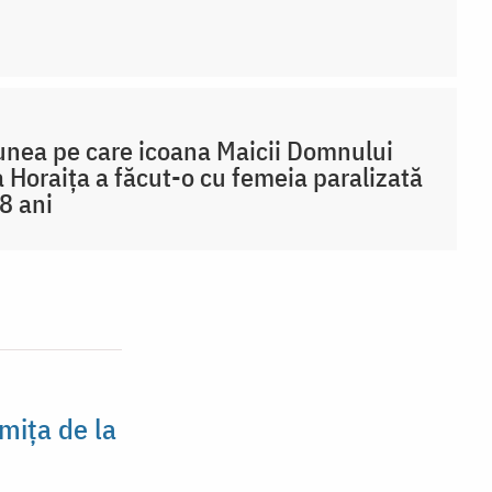
nea pe care icoana Maicii Domnului
a Horaița a făcut-o cu femeia paralizată
8 ani
mița de la