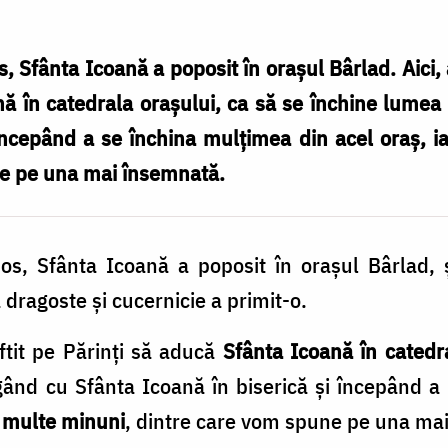
Sfânta Icoană a poposit în oraşul Bârlad. Aici, a
ă în catedrala ora­şului, ca să se închine lumea 
nce­pând a se în­chi­na mulţimea din acel oraş, ia
ne pe una mai însemnată.
s, Sfânta Icoană a poposit în oraşul Bârlad,
dra­goste şi cucernicie a primit-o.
oftit pe Părinţi să aducă
Sfânta Icoană în catedra
gând cu Sfânta Icoană în biserică şi înce­pând a 
lo multe minuni
, dintre care vom spune pe una ma