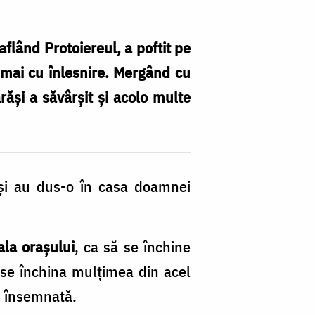
flând Pro­toiereul, a poftit pe
mai cu în­lesnire. Mer­gând cu
răşi a să­vârşit şi acolo multe
 şi au dus-o în casa doamnei
la ora­şului
, ca să se închine
se în­chi­na mulţimea din acel
i însemnată.