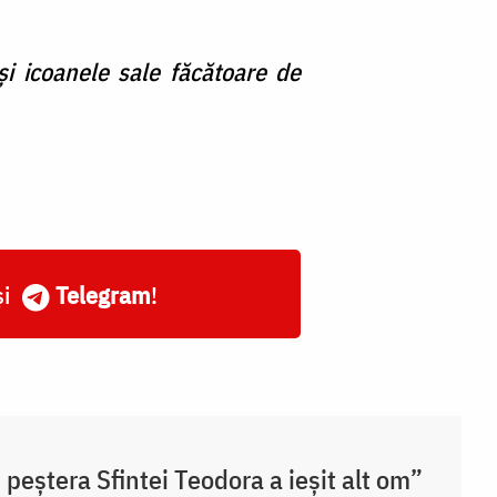
i icoanele sale făcătoare de
și
Telegram
!
 peștera Sfintei Teodora a ieșit alt om”