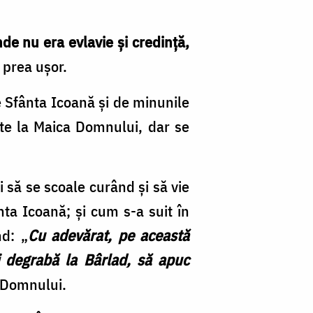
de nu era evlavie şi credinţă,
 prea uşor.
 Sfânta Icoană şi de mi­nunile
ate la Maica Domnului, dar se
i să se scoale curând şi să vie
nta Icoană; şi cum s-a suit în
nd: „
Cu adevărat, pe această
 degrabă la Bâr­lad, să apuc
i Domnului.