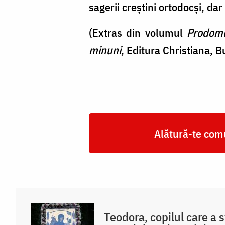
sagerii creştini orto­docşi, dar
(Extras din volumul
Prodomu
minuni
, Editura Christiana, B
Alătură-te comu
Teodora, copilul care a s