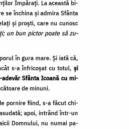
nţilor Împăraţi. La această bi­
re se închina şi admira Sfânta
şelaţi şi proşti, care nu cunosc
ţi; un bun pictor poate să zu­
porul în gura mare. Şi iată că,
cât s-a înfricoşat cu totul,
şi
ntr-adevăr Sfânta Icoană cu mi­
ă­cătoare de minuni.
 pornire fiind, s-a fă­cut chi­
 asudată; apoi, intrând într-un
l Maicii Domnului, nu numai pa­