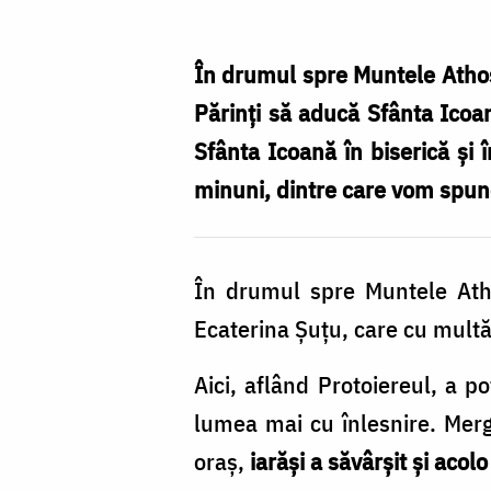
Domnului
Prodromița
În drumul spre Muntele Athos, 
/
Părinţi să aducă Sfânta Icoan
Foto:
Sfânta Icoană în biserică şi î
pr.
minuni, dintre care vom spu
Silviu
Cluci
În drumul spre Muntele Atho
Ecaterina Şuţu, care cu multă 
Aici, aflând Pro­toiereul, a p
lumea mai cu în­lesnire. Mer­
oraş,
iarăşi a să­vârşit şi aco