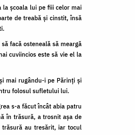
 la şcoala lui pe fiii celor mai
rte de treabă şi cinstit, însă
i.
ţi să facă osteneală să meargă
ai cuviincios este să vie el la
şi mai rugându-i pe Pă­rinţi şi
ru folosul sufletului lui.
grea s-a făcut încât abia patru
ă în trăsură, a trosnit aşa de
ră­­su­ră au tresărit, iar tocul