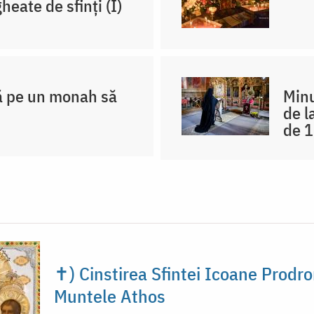
heate de sfinți (I)
ă pe un monah să
Minu
de l
de 1
✝) Cinstirea Sfintei Icoane Prodro
Muntele Athos