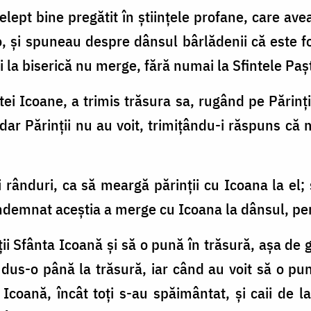
elept bine pregătit în şti­inţele profane, care avea
şi spuneau despre dân­sul bâr­lădenii că este foa
şi la biserică nu merge, fără numai la Sfintele Paşt
tei Icoane, a trimis trăsura sa, rugând pe Părin
dar Părinţii nu au voit, trimiţându-i răspuns că m
ei rân­duri, ca să meargă părinţii cu Icoana la el; 
ndemnat aceştia a mer­ge cu Icoana la dânsul, pent
ţii Sfânta Icoană şi să o pună în trăsură, aşa de 
dus-o până la trăsură, iar când au voit să o pu­n
Icoană, încât toţi s-au spăimântat, şi caii de la t