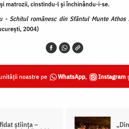
 şi matrozii, cinstindu-l şi închinându-i-se.
 - Schitul românesc din Sfântul Munte Athos ş
ucureşti, 2004)
nității noastre pe
WhatsApp
,
Instagram
fidat știința –
„Din