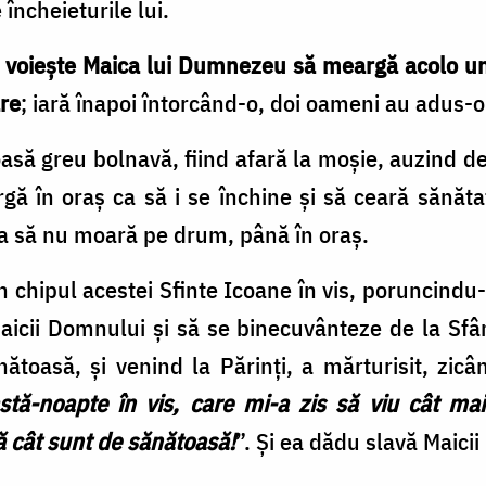
n­che­ieturile lui.
 voieşte Mai­ca lui Dumnezeu să meargă acolo un
­re
; iară înapoi în­tor­când-o, doi oameni au adus-o
ă greu bolnavă, fi­ind afară la moşie, auzind de
rgă în oraş ca să i se închine şi să ceară sănăt
 ca să nu moară pe drum, până în oraş.
n chipul acestei Sfin­te Icoane în vis, po­runcindu-
aicii Domnului şi să se binecuvânteze de la Sfâ
ătoasă, şi venind la Pă­rinţi, a mărturisit, zicâ
tă-noapte în vis, care mi-a zis să viu cât mai
ă cât sunt de să­nătoasă!
”. Şi ea dădu slavă Maici