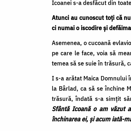
Icoanei s-a desfăcut din toate î
Atunci au cunoscut toţi că nu
ci numai o iscodire şi defăi­ma
Asemenea, o cucoană evlavioas
pe care le face, voia să mea
temea să se suie în tră­su­ră,
I s-a arătat Mai­ca Domnului î
la Bârlad, ca să se închine M
trăsură, îndată s-a simţit săn
Sfântă Icoană o am văzut as
închinarea ei, şi acum iată-m