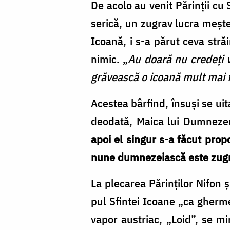
De acolo au venit Părinţii cu 
serică, un zugrav lucra meşte
Icoa­nă, i s-a părut ceva străi
nimic. „
Au doa­ră nu credeţi 
gră­vească o icoa­nă mult mai
Acestea bârfind, însuşi se uit
deo­dată, Maica lui Dumnezeu,
apoi el sin­gur s-a făcut prop
nu­ne dum­ne­ze­ias­că este zug
La plecarea Părinţilor Nifon ş
pul Sfin­tei Icoane „ca gherme
vapor aus­tri­ac, „Loid”, se m