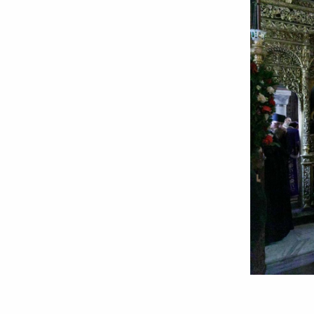
Icoana
Maicii