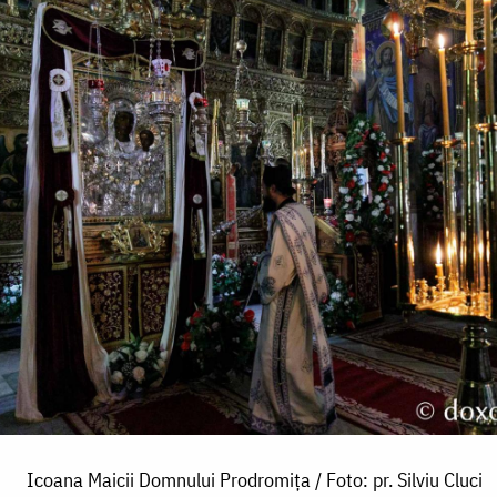
Icoana Maicii Domnului Prodromița / Foto: pr. Silviu Cluci