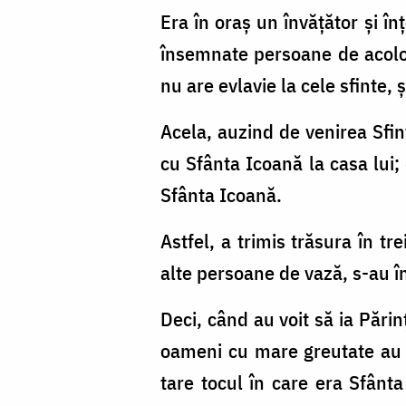
Era în oraş un învăţător şi înţ
însemnate persoane de acolo, 
nu are evlavie la cele sfinte, 
Acela, auzind de venirea Sfin
cu Sfânta Icoană la casa lui; 
Sfânta Icoană.
Astfel, a trimis trăsura în tr
alte persoane de vază, s-au î
Deci, când au voit să ia Părin
oameni cu mare gre­u­tate au 
tare tocul în care era Sfân­ta 