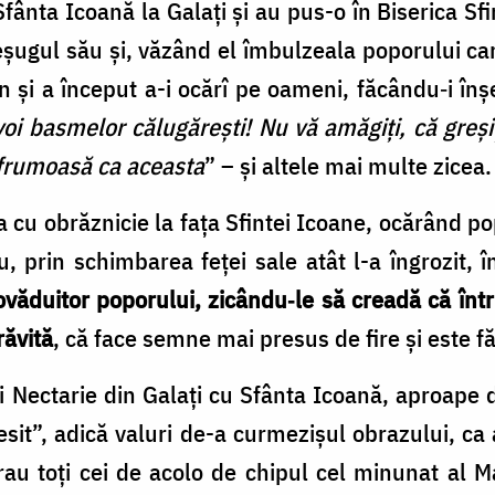
Sfânta Icoană la Ga­laţi şi au pus-o în Biserica Sfi
şugul său şi, văzând el îm­bul­zeala poporului ca
n şi a început a-i ocărî pe oa­meni, fă­cân­du‑i în
voi basmelor călugăreşti! Nu vă amăgiţi, că greşi
 fru­moasă ca aceasta
” – şi altele mai multe zicea.
a cu obrăznicie la fa­ţa Sfintei Icoane, ocărând po
 prin schimbarea feţei sale atât l-a îngrozit, în
ovăduitor poporului, zi­cân­du‑le să crea­dă că î
răvită
, că face semne mai pre­sus de fire şi este f
i Nectarie din Ga­laţi cu Sfânta Icoană, aproape de
sit”, adică valuri de-a cur­me­zi­şul obrazului, ca
irau toţi cei de acolo de chi­pul cel mi­­nu­nat a