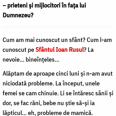
– prieteni și mijlocitori în fața lui
Oana
Dumnezeu?
Nechifor
Cum am mai cunoscut un sfânt? Cum l-am
cunoscut pe
Sfântul Ioan Rusul
? La
nevoie... bineînțeles...
Alăptam de aproape cinci luni și n-am avut
niciodată probleme. La început, unele
femei se cam chinuie. Li se întăresc sânii și
dor, se fac răni, bebe nu știe să-și ia
lăpticul… eh, probleme de mamică.