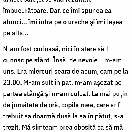
îmbucurătoare. Dar, ce îmi spunea ea
atunci… îmi intra pe o ureche și îmi ieșea
pe alta…
N-am fost curioasă, nici în stare să-l
cunosc pe sfânt. Însă, de nevoie… m-am
uns. Era miercuri seara de acum, cam pe la
23.00. M-am suit în pat, m-am așezat pe
partea stângă și m-am culcat. La mai puțin
de jumătate de oră, copila mea, care ar fi
trebuit sa doarmă dusă la ea în pătuț, s-a
trezit. Mă simțeam prea obosită ca să mă