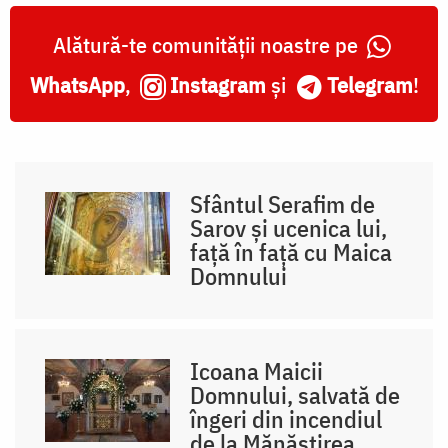
Alătură-te comunității noastre pe
WhatsApp
,
Instagram
și
Telegram
!
Sfântul Serafim de
Sarov și ucenica lui,
față în față cu Maica
Domnului
Icoana Maicii
Domnului, salvată de
îngeri din incendiul
de la Mănăstirea