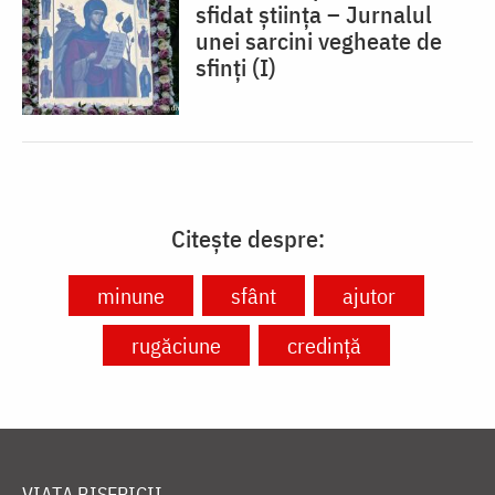
sfidat știința – Jurnalul
unei sarcini vegheate de
sfinți (I)
Citește despre:
minune
sfânt
ajutor
rugăciune
credință
VIAȚA BISERICII