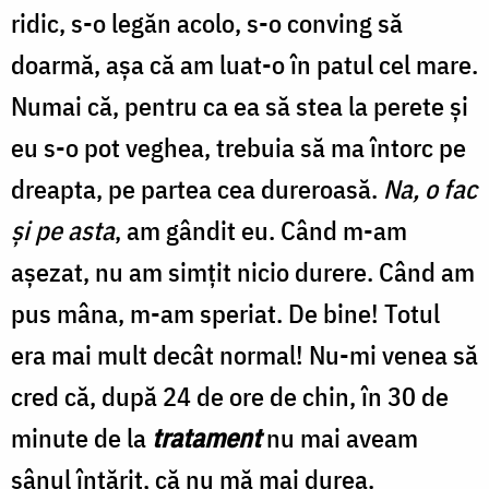
ridic, s-o legăn acolo, s-o conving să
doarmă, așa că am luat-o în patul cel mare.
Numai că, pentru ca ea să stea la perete și
eu s-o pot veghea, trebuia să ma întorc pe
dreapta, pe partea cea dureroasă.
Na, o fac
și pe asta
, am gândit eu. Când m-am
așezat, nu am simțit nicio durere. Când am
pus mâna, m-am speriat. De bine! Totul
era mai mult decât normal! Nu-mi venea să
cred că, după 24 de ore de chin, în 30 de
minute de la
tratament
nu mai aveam
sânul întărit, că nu mă mai durea.