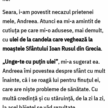
Seara, i-am povestit necazul prietenei
mele, Andreea. Atunci ea mi-a amintit de
cutiuța pe care mi-o adusese, mai demult,
cu
ulei de la candela care veghează la
moaștele Sfântului Ioan Rusul din Grecia
.
„Unge-te cu puțin ulei”
, mi-a sugerat ea.
Andreea îmi povestea despre sfânt cu mult
înainte, că i se roagă lui pentru finuțul ei,
care are niște probleme de sănătate. Cu
multă credință și cu stăruință, de la zi la zi,
la acel băiețel se văd rezultate