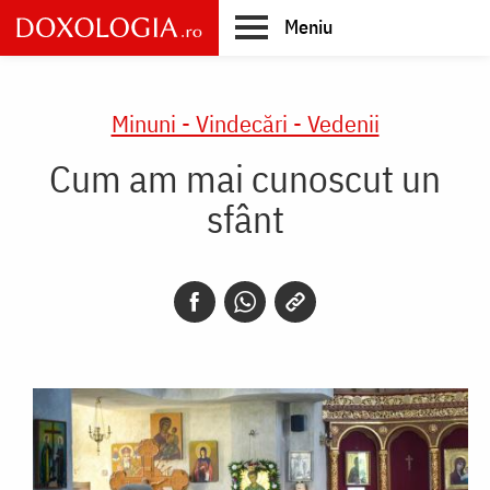
Skip
Meniu
to
main
Main
content
navigation
Minuni - Vindecări - Vedenii
Cum am mai cunoscut un
sfânt