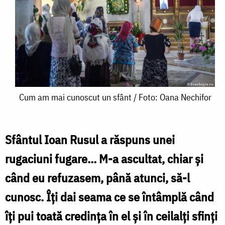
Cum
Cum am mai cunoscut un sfânt / Foto: Oana Nechifor
am
mai
Sfântul Ioan Rusul a răspuns unei
cunoscut
rugaciuni fugare… M-a ascultat, chiar și
un
când eu refuzasem, până atunci, să-l
sfânt
cunosc. Îți dai seama ce se întâmplă când
/
îți pui toată credința în el și în ceilalți sfinți
Foto: