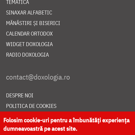
TEMATICĂ
SINAXAR ALFABETIC
MĂNĂSTIRI ȘI BISERICI
CALENDAR ORTODOX
WIDGET DOXOLOGIA
RADIO DOXOLOGIA
DESPRE NOI
POLITICA DE COOKIES
DONEAZĂ ONLINE PENTRU CATEDRALA NAȚIONALĂ
Folosim cookie-uri pentru a îmbunătăți experiența
dumneavoastră pe acest site.