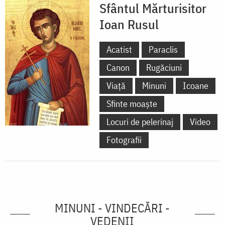
Sfântul Mărturisitor
Ioan Rusul
Acatist
Paraclis
Canon
Rugăciuni
Viață
Minuni
Icoane
Sfinte moaște
Locuri de pelerinaj
Video
Fotografii
MINUNI - VINDECĂRI -
VEDENII