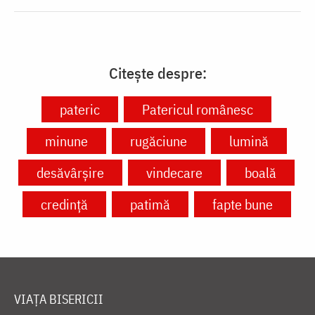
Citește despre:
pateric
Patericul românesc
minune
rugăciune
lumină
desăvârșire
vindecare
boală
credință
patimă
fapte bune
VIAȚA BISERICII