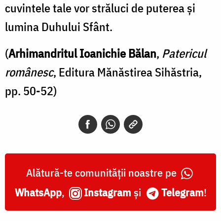
cuvintele tale vor străluci de puterea şi
lumina Duhului Sfânt.
(
Arhimandritul Ioanichie Bălan
,
Patericul
românesc
, Editura Mănăstirea Sihăstria,
pp. 50-52)
Alătură-te comunității noastre pe
WhatsApp
,
Instagram
și
Telegram
!