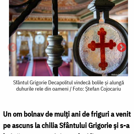
Sfântul
Sfântul Grigorie Decapolitul vindecă bolile și alungă
duhurile rele din oameni / Foto: Ştefan Cojocariu
Grigorie
Decapolitul
vindecă
Un om bolnav de mulţi ani de friguri a venit
S
bolile
pe ascuns la chilia Sfântului Grigorie şi s-a
G
și