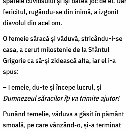
spatele cuviosului şi îşi bătea joc de el. Dar
fericitul, rugându-se din inimă, a izgonit
diavolul din acel om.
O femeie săracă şi văduvă, stricându-i-se
casa, a cerut milostenie de la Sfântul
Grigorie ca să-şi zidească alta, iar el i-a
spus:
– Femeie, du-te şi începe lucrul, şi
Dumnezeul săracilor îţi va trimite ajutor!
Punând temelie, văduva a găsit în pământ
smoală, pe care vânzând-o, şi-a terminat