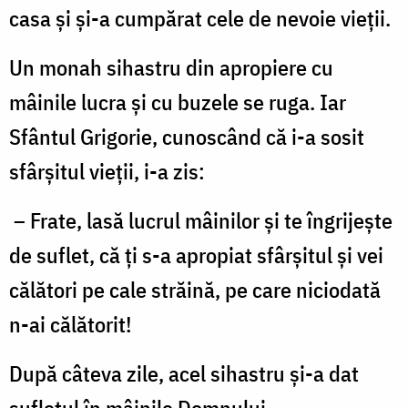
casa şi şi-a cumpărat cele de nevoie vieţii.
Un monah sihastru din apropiere cu
mâinile lucra şi cu buzele se ruga. Iar
Sfântul Grigorie, cunoscând că i-a sosit
sfârşitul vieţii, i-a zis:
– Frate, lasă lucrul mâinilor şi te îngrijeşte
de suflet, că ţi s-a apropiat sfârşitul şi vei
călători pe cale străină, pe care niciodată
n-ai călătorit!
După câteva zile, acel sihastru şi-a dat
sufletul în mâinile Domnului.