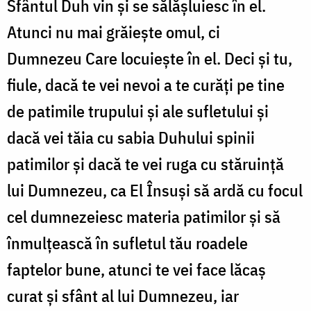
Sfântul Duh vin şi se sălăşluiesc în el.
Atunci nu mai grăieşte omul, ci
Dumnezeu Care locuieşte în el. Deci şi tu,
fiule, dacă te vei nevoi a te curăţi pe tine
de patimile trupului şi ale sufletului şi
dacă vei tăia cu sabia Duhului spinii
patimilor şi dacă te vei ruga cu stăruinţă
lui Dumnezeu, ca El Însuşi să ardă cu focul
cel dumnezeiesc materia patimilor şi să
înmulţească în sufletul tău roadele
faptelor bune, atunci te vei face lăcaş
curat şi sfânt al lui Dumnezeu, iar