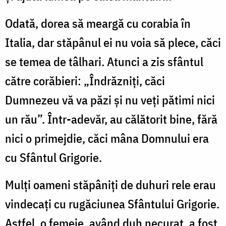
Odată, dorea să meargă cu corabia în
Italia, dar stăpânul ei nu voia să plece, căci
se temea de tâlhari. Atunci a zis sfântul
către corăbieri: „Îndrăzniţi, căci
Dumnezeu vă va păzi şi nu veţi pătimi nici
un rău”. Într-adevăr, au călătorit bine, fără
nici o primejdie, căci mâna Domnului era
cu Sfântul Grigorie.
Mulţi oameni stăpâniţi de duhuri rele erau
vindecaţi cu rugăciunea Sfântului Grigorie.
Astfel, o femeie, având duh necurat, a fost