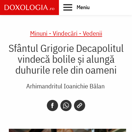
Skip
Meniu
to
main
Main
content
navigation
Minuni - Vindecări - Vedenii
Sfântul Grigorie Decapolitul
vindecă bolile și alungă
duhurile rele din oameni
Arhimandritul Ioanichie Bălan