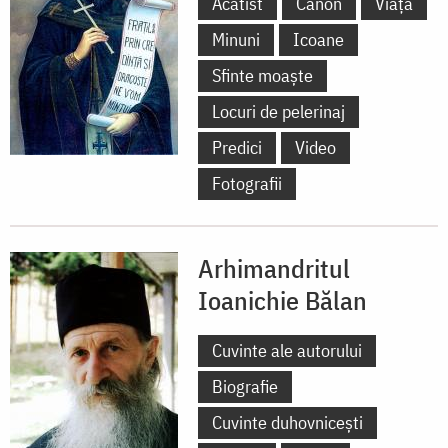
Acatist
Canon
Viață
Minuni
Icoane
Sfinte moaște
Locuri de pelerinaj
Predici
Video
Fotografii
Arhimandritul
Ioanichie Bălan
Cuvinte ale autorului
Biografie
Cuvinte duhovnicești