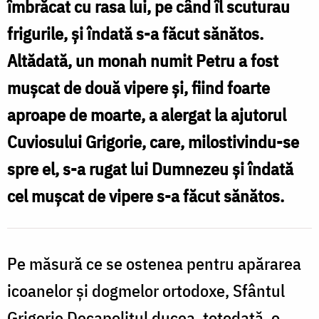
îmbrăcat cu rasa lui, pe când îl scuturau
D
alungă
frigurile, şi îndată s-a făcut sănătos.
duhurile
Altădată, un monah numit Petru a fost
b
rele
muşcat de două vipere şi, fiind foarte
ș
din
aproape de moarte, a alergat la ajutorul
oameni
Cuviosului Grigorie, care, milostivindu-se
d
/
spre el, s-a rugat lui Dumnezeu şi îndată
r
Foto:
d
cel muşcat de vipere s-a făcut sănătos.
Ştefan
Cojocariu
/
Pe măsură ce se ostenea pentru apărarea
F
icoanelor şi dogmelor ortodoxe, Sfântul
Grigorie Decapolitul ducea, totodată, o
S