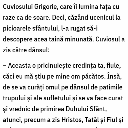
Cuviosului Grigorie, care îi lumina faţa cu
raze ca de soare. Deci, căzând ucenicul la
picioarele sfântului, l-a rugat să-i
descopere acea taină minunată. Cuviosul a
zis către dânsul:
– Aceasta o pricinuieşte credinţa ta, fiule,
căci eu mă ştiu pe mine om păcătos. Însă,
de se va curăţi omul pe dânsul de patimile
trupului şi ale sufletului şi se va face curat
şi vrednic de primirea Duhului Sfânt,
atunci, precum a zis Hristos, Tatăl şi Fiul şi