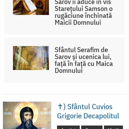
Sarov îi aduce în vis
Starețului Samson o
rugăciune închinată
Maicii Domnului
Sfântul Serafim de
Sarov și ucenica lui,
față în față cu Maica
Domnului
✝) Sfântul Cuvios
Grigorie Decapolitul