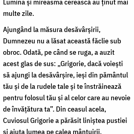
Lumina şi mireasma cerească au ţinut mai
multe zile.
Ajungând la măsura desăvârşirii,
Dumnezeu nu a lăsat această făclie sub
obroc. Odată, pe când se ruga, a auzit
acest glas de sus: „Grigorie, dacă voieşti
să ajungi la desăvârşire, ieşi din pământul
tău şi de la rudele tale şi te înstrăinează
pentru folosul tău şi al celor care au nevoie
de învăţătura ta”. Din ceasul acela,
Cuviosul Grigorie a părăsit liniştea pustiei
şi ajuta lumea pe calea mântuirii.