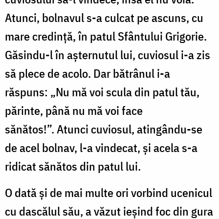
Atunci, bolnavul s-a culcat pe ascuns, cu
mare credinţă, în patul Sfântului Grigorie.
Găsindu-l în aşternutul lui, cuviosul i-a zis
să plece de acolo. Dar bătrânul i-a
răspuns: „Nu mă voi scula din patul tău,
părinte, până nu mă voi face
sănătos!”. Atunci cuviosul, atingându-se
de acel bolnav, l-a vindecat, şi acela s-a
ridicat sănătos din patul lui.
O dată şi de mai multe ori vorbind ucenicul
cu dascălul său, a văzut ieşind foc din gura