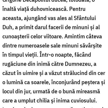
înaltă viaţă duhovnicească. Pentru
aceasta, ajungând vas ales al Sfântului
Duh, a primit darul facerii de minuni şi al
cunoaşterii celor viitoare. Amintim câteva
dintre numeroasele sale minuni săvârşite
în timpul vieţii. Într-o noapte, făcând
rugăciune din inimă către Dumnezeu, a
căzut în uimire şi a văzut strălucind din cer
o lumină ca soarele, înconjurând peştera şi
locul din jur, urmată de o bună mireasmă
care a umplut chilia şi inima cuviosului.