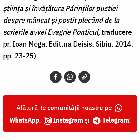
ştiinţa și învăţătura Părinţilor pustiei
despre mâncat şi postit plecând de la
scrierile avvei Evagrie Ponticul
, traducere
pr. Ioan Moga, Editura Deisis, Sibiu, 2014,
pp. 23-25)
Alătură-te comunității noastre pe
WhatsApp
,
Instagram
și
Telegram
!