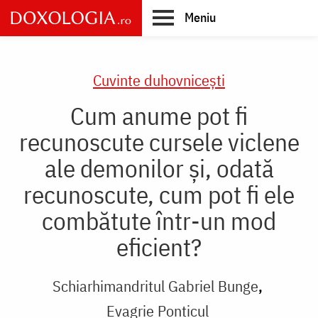
Skip
Meniu
to
main
Main
content
navigation
Cuvinte duhovnicești
Cum anume pot fi
recunoscute cursele viclene
ale demonilor şi, odată
recunoscute, cum pot fi ele
combătute într-un mod
eficient?
Schiarhimandritul Gabriel Bunge
Evagrie Ponticul