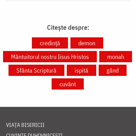
Citește despre:
credință
demon
Mântuitorul nostru Iisus Hristos
monah
Sfânta Scriptură
ispită
gând
cuvânt
VIAȚA BISERICII
CUVINTE DUHOVNICEȘTI