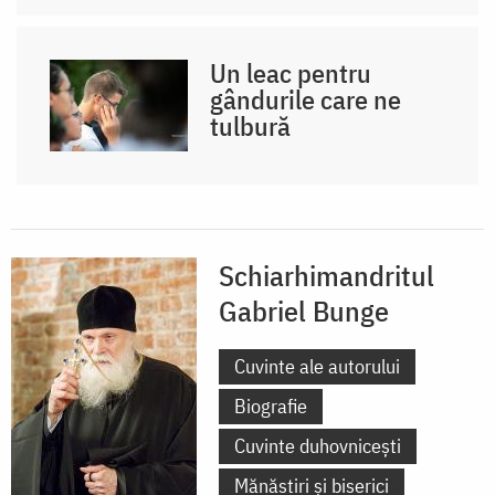
Un leac pentru
gândurile care ne
tulbură
Schiarhimandritul
Gabriel Bunge
Cuvinte ale autorului
Biografie
Cuvinte duhovnicești
Mănăstiri și biserici