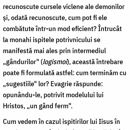
recunoscute cursele viclene ale demonilor
odată
şi, odată recunoscute, cum pot fi ele
recunoscute,
combătute într-un mod eficient? Întrucât
cum
la monahi ispitele potrivnicului se
pot
manifestă mai ales prin intermediul
fi
ele
„gândurilor" (
logismoi
), această întrebare
combătute
poate fi formulată astfel: cum terminăm cu
într-
„sugestiile" lor? Evagrie răspunde:
un
opunându-le, potrivit modelului lui
mod
Hristos, „un gând ferm".
eficient?
Cum vedem în cazul ispitirilor lui Iisus în