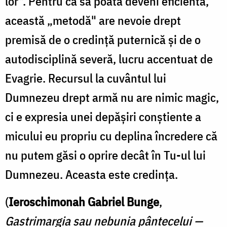
lor". Pentru ca să poată deveni eficientă,
această „me­todă" are nevoie drept
premisă de o credinţă puternică şi de o
autodisciplină severă, lucru accentuat de
Evagrie. Recursul la cuvântul lui
Dumnezeu drept armă nu are nimic magic,
ci e expresia unei depăşiri conştiente a
micului eu propriu cu deplina încredere că
nu putem găsi o oprire decât în Tu-ul lui
Dumnezeu. Aceasta este credinţa.
(
Ieroschimonah Gabriel Bunge
,
Gastrimargia sau nebunia pântecelui —