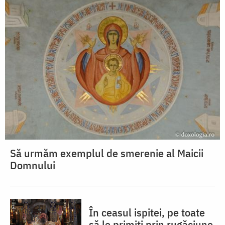
Să urmăm exemplul de smerenie al Maicii
Domnului
În ceasul ispitei, pe toate
să le primiți prin rugăciune