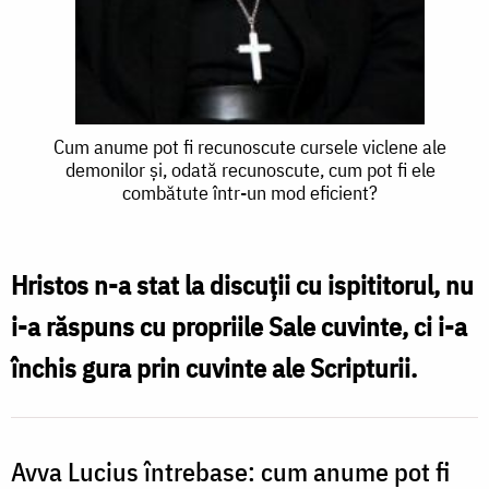
Cum
Cum anume pot fi recunoscute cursele viclene ale
demonilor şi, odată recunoscute, cum pot fi ele
anume
combătute într-un mod eficient?
pot
fi
Hristos n-a stat la discuţii cu ispititorul, nu
recunoscute
i-a răspuns cu propriile Sale cuvinte, ci i-a
cursele
închis gura prin cuvinte ale Scripturii.
viclene
ale
demonilor
Avva Lucius întrebase: cum anume pot fi
şi,