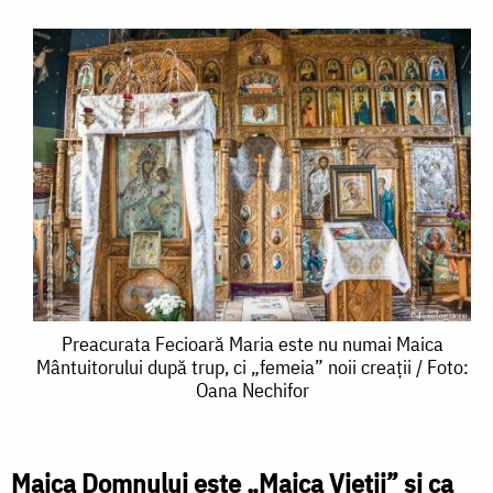
Preacurata
Preacurata Fecioară Maria este nu numai Maica
Mântuitorului după trup, ci „femeia” noii creații / Foto:
Fecioară
Oana Nechifor
Maria
este
Maica Domnului este „Maica Vieții” și ca