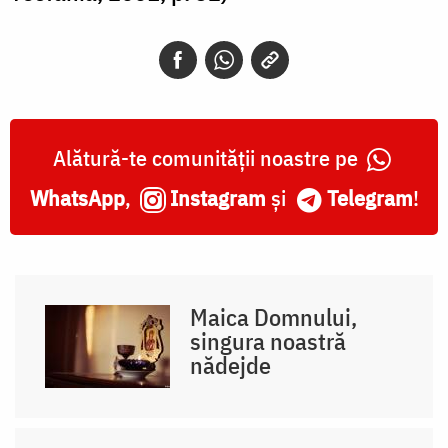
Alătură-te comunității noastre pe
WhatsApp
,
Instagram
și
Telegram
!
Maica Domnului,
singura noastră
nădejde