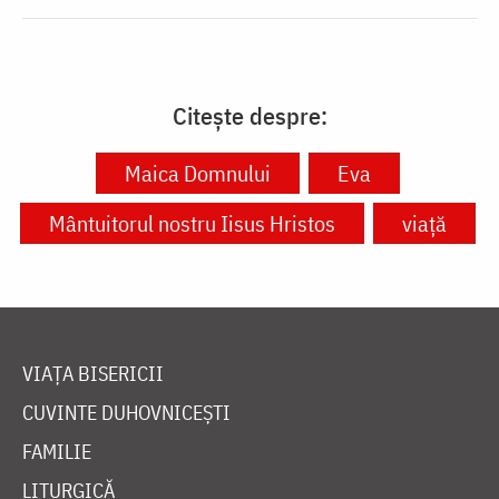
Citește despre:
Maica Domnului
Eva
Mântuitorul nostru Iisus Hristos
viață
VIAȚA BISERICII
CUVINTE DUHOVNICEȘTI
FAMILIE
LITURGICĂ