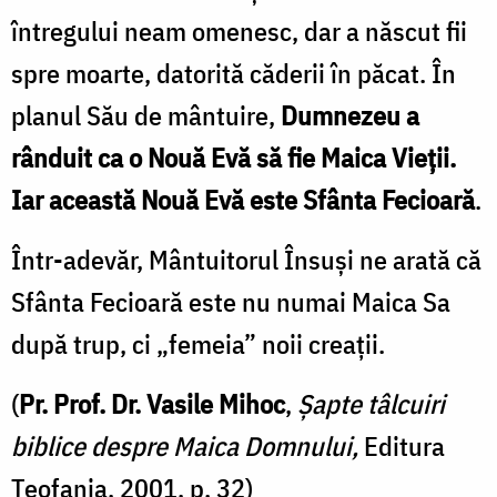
întregului neam omenesc, dar a născut fii
spre moarte, datorită căderii în păcat. În
planul Său de mântuire,
Dumnezeu a
rânduit ca o Nouă Evă să fie Maica Vieții.
Iar această Nouă Evă este Sfânta Fecioară
.
Într-adevăr, Mântuitorul Însuși ne arată că
Sfânta Fecioară este nu numai Maica Sa
după trup, ci „femeia” noii creații.
(
Pr. Prof. Dr. Vasile Mihoc
,
Șapte tâlcuiri
biblice despre Maica Domnului,
Editura
Teofania, 2001, p. 32)