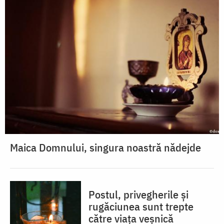
Maica Domnului, singura noastră nădejde
Postul, privegherile și
rugăciunea sunt trepte
către viața veșnică