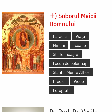
✝) Soborul Maicii
Domnului
Paraclis
Viață
Minuni
Icoane
Sfinte moaște
Locuri de pelerinaj
Sfântul Munte Athos
Predici
Video
Fotografii
Pr. Prof. Dr. Vasile