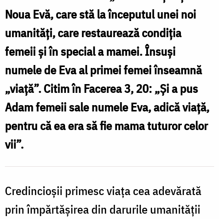
nu
Noua Evă, care stă la începutul unei noi
numai
umanități, care restaurează condiția
Maica
femeii și în special a mamei. Însuși
Mântuitorului
numele de Eva al primei femei înseamnă
după
trup,
„viață”. Citim în Facerea 3, 20: „Și a pus
ci
Adam femeii sale numele Eva, adică viață,
„femeia”
pentru că ea era să fie mama tuturor celor
noii
vii”.
creații
/
Foto:
Credincioșii primesc viața cea adevărată
Oana
prin împărtășirea din darurile umanității