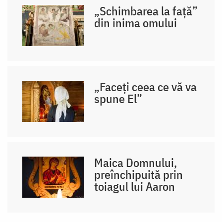
„Schimbarea la față”
din inima omului
„Faceți ceea ce vă va
spune El”
Maica Domnului,
preînchipuită prin
toiagul lui Aaron