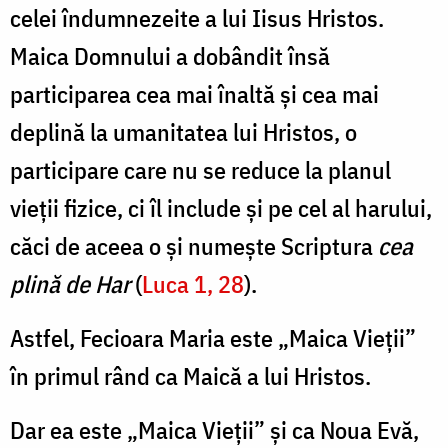
Nechifor
celei îndumnezeite a lui Iisus Hristos.
Maica Domnului a dobândit însă
participarea cea mai înaltă și cea mai
deplină la umanitatea lui Hristos, o
participare care nu se reduce la planul
vieții fizice, ci îl include și pe cel al harului,
căci de aceea o și numește Scriptura
cea
plină de Har
(
Luca 1, 28
).
Astfel, Fecioara Maria este „Maica Vieții”
în primul rând ca Maică a lui Hristos.
Dar ea este „Maica Vieții” și ca Noua Evă,