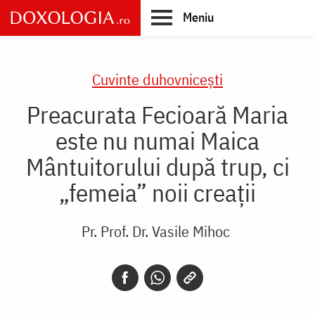
Skip
Meniu
to
main
Main
content
navigation
Cuvinte duhovnicești
Preacurata Fecioară Maria
este nu numai Maica
Mântuitorului după trup, ci
„femeia” noii creații
Pr. Prof. Dr. Vasile Mihoc