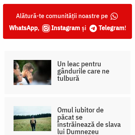
Alătură-te comunității noastre pe
WhatsApp
,
Instagram
și
Telegram
!
Un leac pentru
gândurile care ne
tulbură
Omul iubitor de
păcat se
înstrăinează de slava
lui Dumnezeu