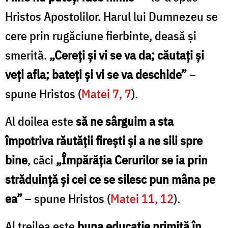
Hristos Apostolilor. Harul lui Dumnezeu se
cere prin rugăciune fierbinte, deasă și
smerită.
„Cereți și vi se va da; căutați și
veți afla; bateți și vi se va deschide”
–
spune Hristos (
Matei 7, 7
).
Al doilea este
să ne sârguim a sta
împotriva răutății firești și a ne sili spre
bine
, căci
„Împărăția Cerurilor se ia prin
străduință și cei ce se silesc pun mâna pe
ea”
– spune Hristos (
Matei 11, 12
).
Al treilea este
buna educație primită în