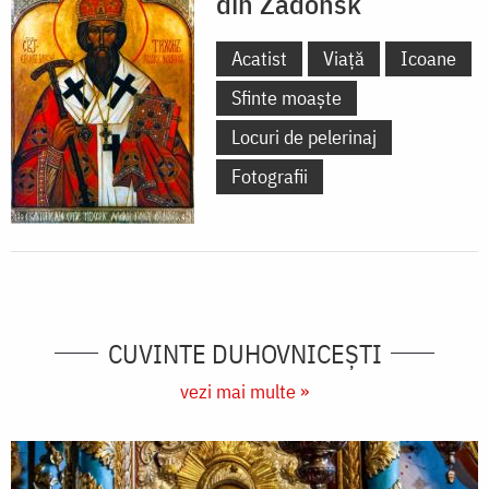
din Zadonsk
Acatist
Viață
Icoane
Sfinte moaște
Locuri de pelerinaj
Fotografii
CUVINTE DUHOVNICEȘTI
vezi mai multe »