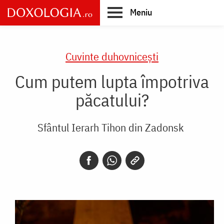
Skip
Meniu
to
main
Main
content
navigation
Cuvinte duhovnicești
Cum putem lupta împotriva
păcatului?
Sfântul Ierarh Tihon din Zadonsk