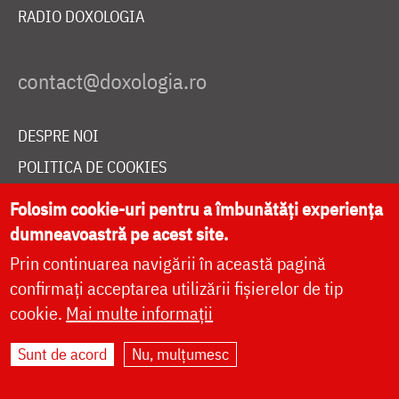
RADIO DOXOLOGIA
DESPRE NOI
POLITICA DE COOKIES
DONEAZĂ ONLINE PENTRU CATEDRALA NAȚIONALĂ
Folosim cookie-uri pentru a îmbunătăți experiența
dumneavoastră pe acest site.
Prin continuarea navigării în această pagină
LIVE
confirmați acceptarea utilizării fișierelor de tip
cookie.
Mai multe informații
Site dezvoltat de
DOXOLOGIA MEDIA
,
Sunt de acord
Nu, mulțumesc
Arhiepiscopia Iașilor | ©
doxologia.ro