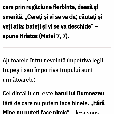
cere prin rugăciune fierbinte, deasă și
smerită. „Cereți și vi se va da; căutați și
veți afla; bateți și vi se va deschide” –
spune Hristos (Matei 7, 7).
Ajutoarele întru nevoință împotriva legii
trupești sau împotriva trupului sunt
următoarele:
Cel dintâi lucru este
harul lui Dumnezeu
fără de care nu putem face binele. „
Fără
Mine nu puteți face nimic
” – le-a spus