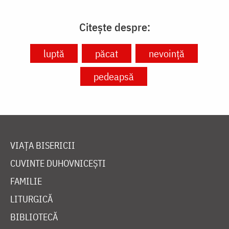
Citește despre:
luptă
păcat
nevoință
pedeapsă
VIAȚA BISERICII
CUVINTE DUHOVNICEȘTI
FAMILIE
LITURGICĂ
BIBLIOTECĂ