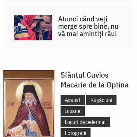
Atunci când veți
merge spre bine, nu
vă mai amintiți răul
Sfântul Cuvios
Macarie de la Optina
Acatist
Rugăciuni
Icoane
Locuri de pelerinaj
Fotografii