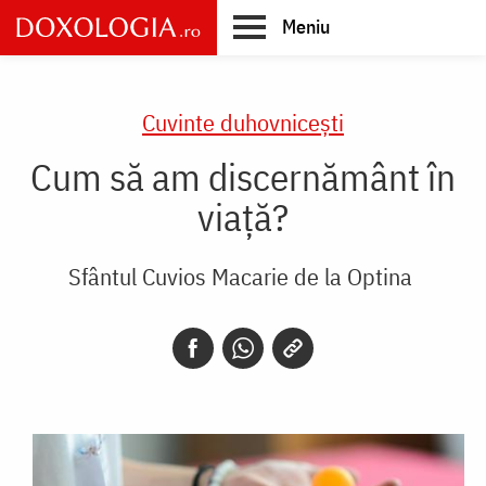
Skip
Meniu
to
main
Main
content
navigation
Cuvinte duhovnicești
Cum să am discernământ în
viață?
Sfântul Cuvios Macarie de la Optina