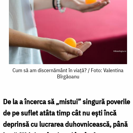
Cum
Cum să am discernământ în viață? / Foto: Valentina
Bîrgăoanu
să
am
discernământ
De la a încerca să „mistui” singură poverile
în
de pe suflet atâta timp cât nu ești încă
viață?
deprinsă cu lucrarea duhovnicească, până
/