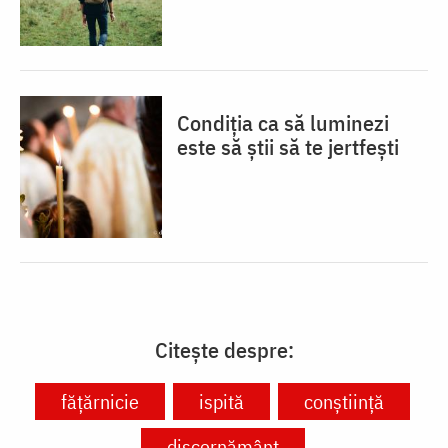
Condiția ca să luminezi
este să știi să te jertfești
Citește despre:
fățărnicie
ispită
conștiință
discernământ