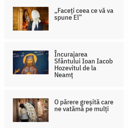
„Faceți ceea ce vă va
spune El”
Încurajarea
Sfântului Ioan Iacob
Hozevitul de la
Neamț
O părere greșită care
ne vatămă pe mulți