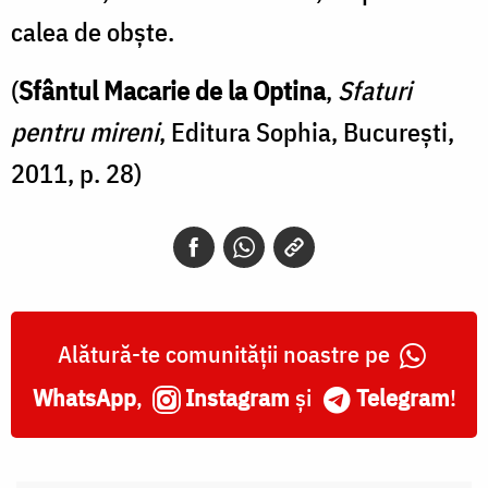
calea de obște.
(
Sfântul Macarie de la Optina
,
Sfaturi
pentru mireni
, Editura Sophia, București,
2011, p. 28)
Alătură-te comunității noastre pe
WhatsApp
,
Instagram
și
Telegram
!