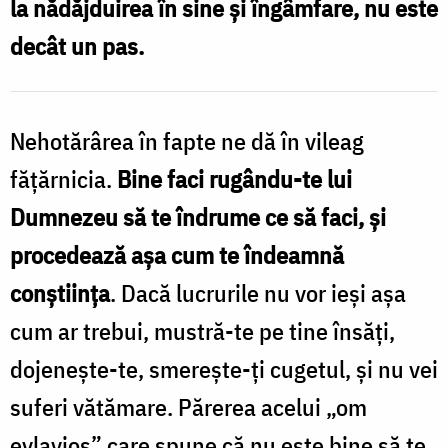
la nădăjduirea în sine și îngâmfare, nu este
Foto:
decât un pas.
Valentina
Bîrgăoanu
Nehotărârea în fapte ne dă în vileag
fățărnicia.
Bine faci rugându-te lui
Dumnezeu să te îndrume ce să faci, și
procedează așa cum te îndeamnă
conștiința
. Dacă lucrurile nu vor ieși așa
cum ar trebui, mustră-te pe tine însăți,
dojenește-te, smerește-ți cugetul, și nu vei
suferi vătămare. Părerea acelui „om
evlavios” care spune că nu este bine să te