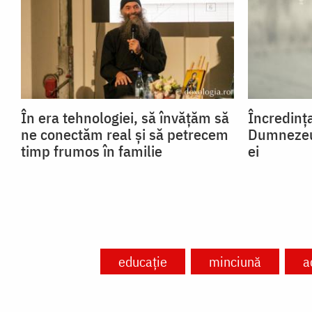
În era tehnologiei, să învățăm să
Încredința
ne conectăm real și să petrecem
Dumnezeu,
timp frumos în familie
ei
educație
minciună
a