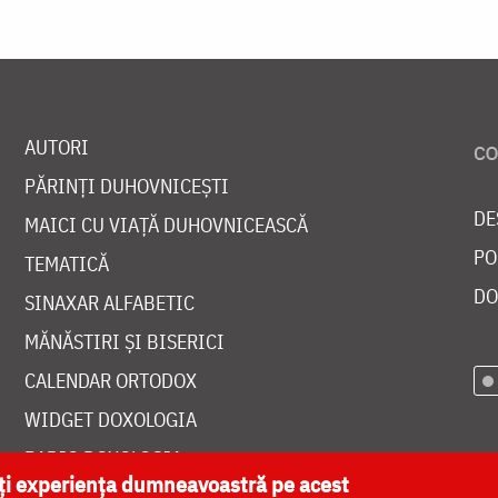
AUTORI
PĂRINȚI DUHOVNICEȘTI
DE
MAICI CU VIAȚĂ DUHOVNICEASCĂ
PO
TEMATICĂ
DO
SINAXAR ALFABETIC
MĂNĂSTIRI ȘI BISERICI
CALENDAR ORTODOX
WIDGET DOXOLOGIA
RADIO DOXOLOGIA
ăți experiența dumneavoastră pe acest