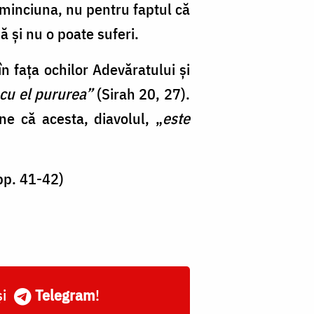
e minciuna, nu pentru faptul că
ă şi nu o poate suferi.
în faţa ochilor Adevăratului şi
 cu el pururea”
(Sirah 20, 27).
ne că acesta, diavolul, „
este
pp. 41-42)
și
Telegram
!