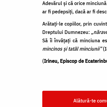
Adevărul şi că orice minciună 
ar fi pedepsiţi, dacă ar fi de
Arătaţi-le copiilor, prin cuvi
Dreptului Dumnezeu: „
nărav
Să îi învăţaţi că minciuna e
mincinos şi tatăl minciunii”
(I
(
Irineu, Episcop de Ecaterinbu
Alătură-te comu