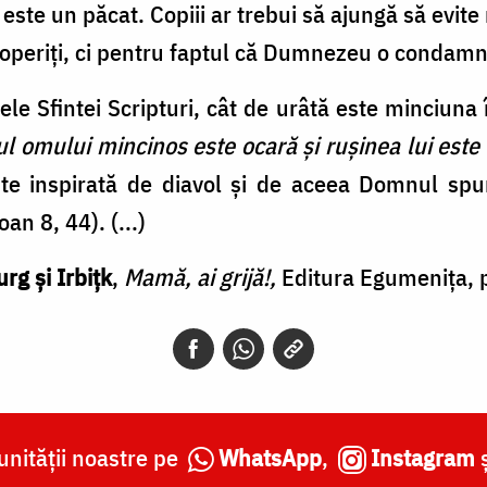
este un păcat. Copiii ar trebui să ajungă să evit
scoperiţi, ci pentru faptul că Dumnezeu o condamn
ntele Sfintei Scripturi, cât de urâtă este minciuna 
ul omului
mincinos este ocară şi ruşinea lui este
ste inspirată de diavol şi de aceea Domnul spu
oan 8, 44). (...)
rg și Irbițk
,
Mamă, ai grijă!,
Editura Egumenița, 
nității noastre pe
WhatsApp
,
Instagram