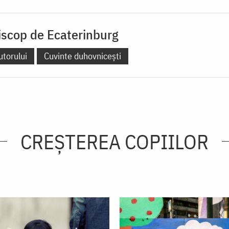
iscop de Ecaterinburg
utorului
Cuvinte duhovnicești
CREŞTEREA COPIILOR