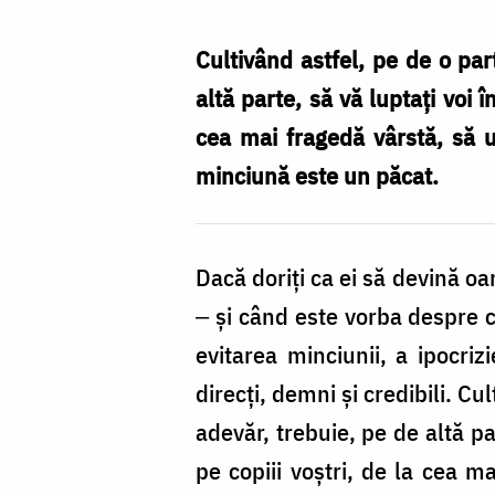
Nechifor
Cultivând astfel, pe de o part
altă parte, să vă luptaţi voi î
cea mai fragedă vârstă, să 
minciună este un păcat.
Dacă doriţi ca ei să devină oam
‒ şi când este vorba despre c
evitarea minciunii, a ipocrizi
direcţi, demni şi credibili. Cul
adevăr, trebuie, pe de altă par
pe copiii voştri, de la cea 