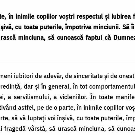
e, în inimile copiilor voştri respectul şi iubirea
nşivă, cu toate puterile, împotriva minciunii. Să îi 
urască minciuna, să cunoască faptul că Dumnez
eni iubitori de adevăr, de sinceritate şi de onesti
redinţă, dar şi în general, în tot comportamentul 
ei, a servilismului, a vicleniilor. În toate manifes
tivând astfel, pe de o parte, în inimile copiilor vo
te, să vă luptaţi voi înşivă, cu toate puterile, împ
mai fragedă vârstă, să urască minciuna, să cun