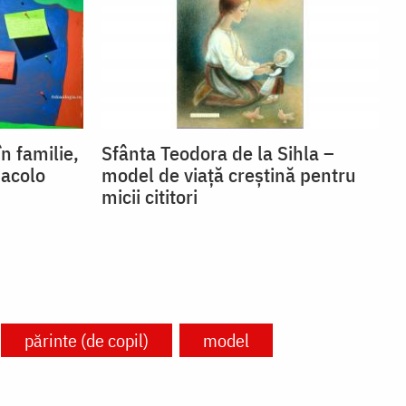
n familie,
Sfânta Teodora de la Sihla –
 acolo
model de viaţă creştină pentru
micii cititori
părinte (de copil)
model