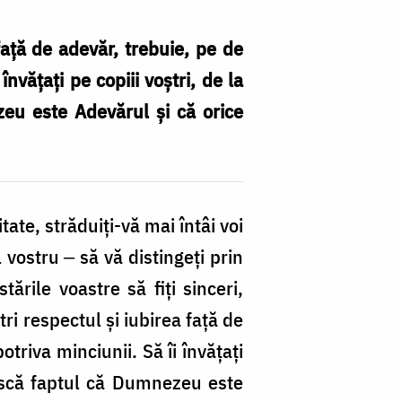
 faţă de adevăr, trebuie, pe de
învăţaţi pe copiii voştri, de la
eu este Adevărul şi că orice
tate, străduiţi-vă mai întâi voi
vostru ‒ să vă distingeţi prin
tările voastre să fiţi sinceri,
ştri respectul şi iubirea faţă de
otriva minciunii. Să îi învăţaţi
oască faptul că Dumnezeu este