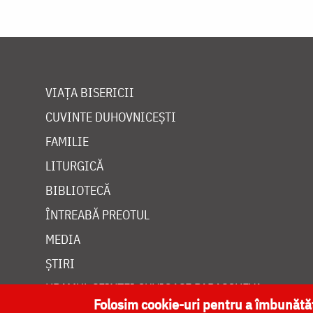
VIAȚA BISERICII
CUVINTE DUHOVNICEȘTI
FAMILIE
LITURGICĂ
BIBLIOTECĂ
ÎNTREABĂ PREOTUL
MEDIA
ȘTIRI
HRAMUL SFINTEI CUVIOASE PARASCHEVA
Folosim cookie-uri pentru a îmbunăt