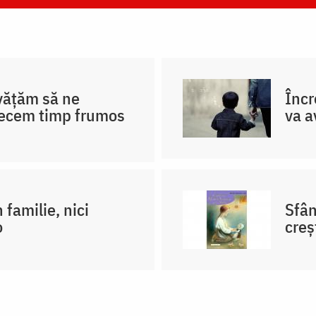
nvățăm să ne
Încr
recem timp frumos
va a
 familie, nici
Sfân
o
creş