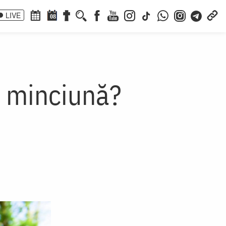
LIVE
08
e minciună?