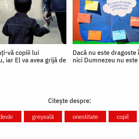
ți-vă copiii lui
Dacă nu este dragoste î
 iar El va avea grijă de
nici Dumnezeu nu este
Citește despre:
devăr
greșeală
onestitate
copil