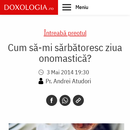
Skip
Meniu
to
main
Main
content
navigation
Întreabă preotul
Cum să-mi sărbătoresc ziua
onomastică?
3 Mai 2014 19:30
Pr. Andrei Atudori