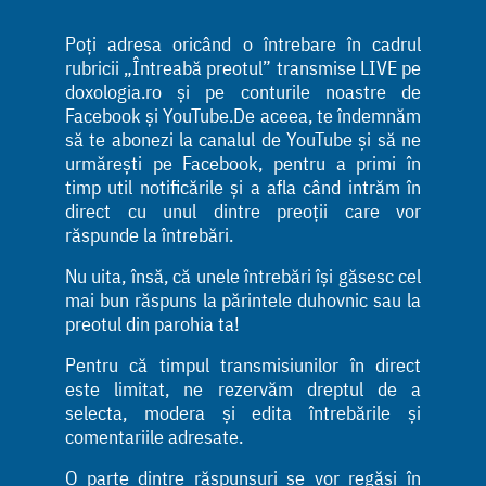
Poți adresa oricând o întrebare în cadrul
rubricii „Întreabă preotul” transmise LIVE pe
doxologia.ro și pe conturile noastre de
Facebook și YouTube.De aceea, te îndemnăm
să te abonezi la canalul de YouTube și să ne
urmărești pe Facebook, pentru a primi în
timp util notificările și a afla când intrăm în
direct cu unul dintre preoții care vor
răspunde la întrebări.
Nu uita, însă, că unele întrebări își găsesc cel
mai bun răspuns la părintele duhovnic sau la
preotul din parohia ta!
Pentru că timpul transmisiunilor în direct
este limitat, ne rezervăm dreptul de a
selecta, modera și edita întrebările și
comentariile adresate.
O parte dintre răspunsuri se vor regăsi în