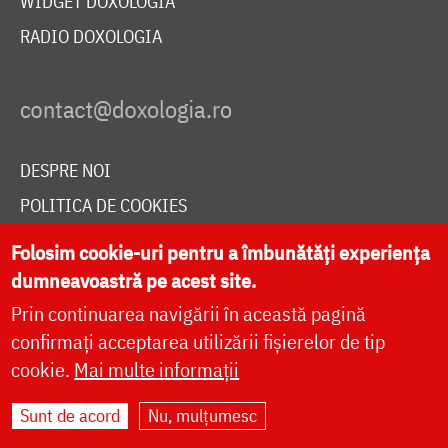
WIDGET DOXOLOGIA
RADIO DOXOLOGIA
DESPRE NOI
POLITICA DE COOKIES
DONEAZĂ ONLINE PENTRU CATEDRALA NAȚIONALĂ
Folosim cookie-uri pentru a îmbunătăți experiența
dumneavoastră pe acest site.
Prin continuarea navigării în această pagină
LIVE
confirmați acceptarea utilizării fișierelor de tip
cookie.
Mai multe informații
Site dezvoltat de
DOXOLOGIA MEDIA
,
Sunt de acord
Nu, mulțumesc
Arhiepiscopia Iașilor | ©
doxologia.ro