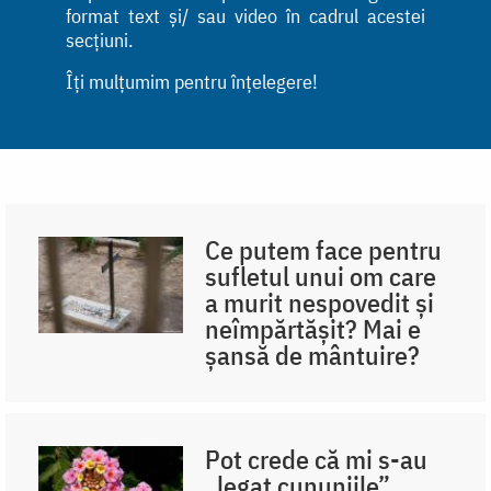
format text și/ sau video în cadrul acestei
secțiuni.
Îți mulțumim pentru înțelegere!
Ce putem face pentru
sufletul unui om care
a murit nespovedit și
neîmpărtășit? Mai e
șansă de mântuire?
Pot crede că mi s-au
„legat cununiile”,