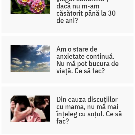
dacă nu m-am
căsătorit până la 30
de ani?
Am o stare de
anxietate continuă.
Nu mă pot bucura de
viață. Ce să fac?
Din cauza discuțiilor
cu mama, nu mă mai
înțeleg cu soțul. Ce să
fac?