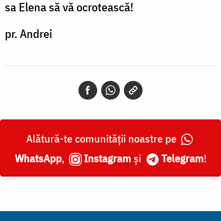
sa Elena să vă ocrotească!
pr. Andrei
Alătură-te comunității noastre pe
WhatsApp
,
Instagram
și
Telegram
!