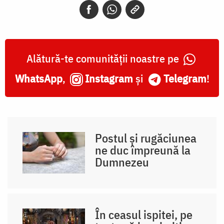
Alătură-te comunității noastre pe
WhatsApp
,
Instagram
și
Telegram
!
Postul și rugăciunea
ne duc împreună la
Dumnezeu
În ceasul ispitei, pe