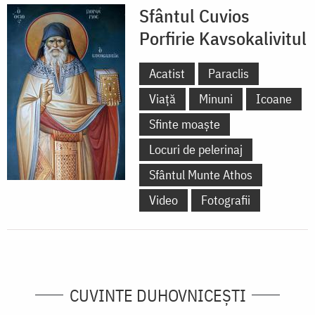
Sfântul Cuvios
Porfirie Kavsokalivitul
Acatist
Paraclis
Viață
Minuni
Icoane
Sfinte moaște
Locuri de pelerinaj
Sfântul Munte Athos
Video
Fotografii
CUVINTE DUHOVNICEȘTI