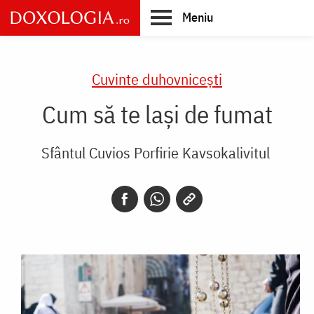
Skip
Meniu
to
main
Main
content
navigation
Cuvinte duhovnicești
Cum să te lași de fumat
Sfântul Cuvios Porfirie Kavsokalivitul