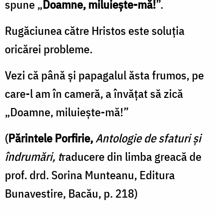
spune „
Doamne, miluiește-mă!
”.
Rugăciunea către Hristos este soluția
oricărei probleme.
Vezi că până și papagalul ăsta frumos, pe
care-l am în cameră, a învățat să zică
„Doamne, miluiește-mă!”
(
Părintele Porfirie,
Antologie de sfaturi și
îndrumări, t
raducere din limba greacă de
prof. drd. Sorina Munteanu, Editura
Bunavestire, Bacău, p. 218)