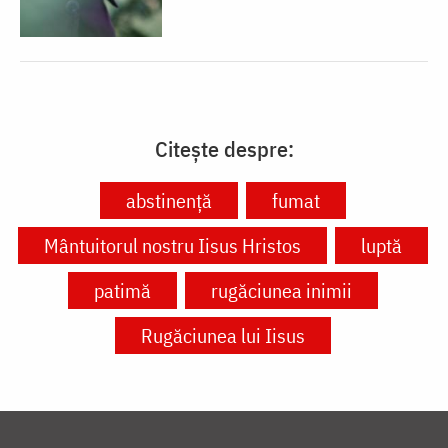
Citește despre:
abstinență
fumat
Mântuitorul nostru Iisus Hristos
luptă
patimă
rugăciunea inimii
Rugăciunea lui Iisus