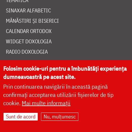
TEMATICĂ
SINAXAR ALFABETIC
MĂNĂSTIRI ȘI BISERICI
CALENDAR ORTODOX
WIDGET DOXOLOGIA
RADIO DOXOLOGIA
Folosim cookie-uri pentru a îmbunătăți experiența
dumneavoastră pe acest site.
Prin continuarea navigării în această pagină
DESPRE NOI
confirmați acceptarea utilizării fișierelor de tip
POLITICA DE COOKIES
cookie.
Mai multe informații
DONEAZĂ ONLINE PENTRU CATEDRALA NAȚIONALĂ
Sunt de acord
Nu, mulțumesc