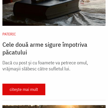
PATERIC
Cele două arme sigure împotriva
păcatului
Dacă cu post și cu foamete va petrece omul,
vrăjmașii slăbesc către sufletul lui.
citește mai mult