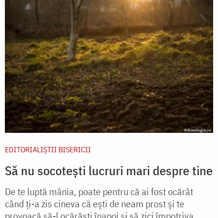
EDITORIALIȘTII BISERICII
Să nu socotești lucruri mari despre tine
De te luptă mânia, poate pentru că ai fost ocărât
când ți-a zis cineva că ești de neam prost și te
provoacă să-l ocărăști înapoi și să zici împotriva