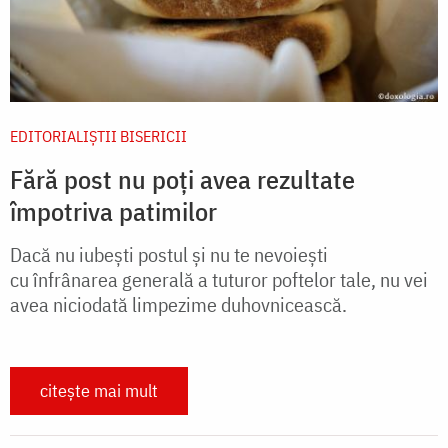
EDITORIALIȘTII BISERICII
Fără post nu poți avea rezultate
împotriva patimilor
Dacă nu iubești postul și nu te nevoiești
cu înfrânarea generală a tuturor poftelor tale, nu vei
avea niciodată limpezime duhovnicească.
citește mai mult