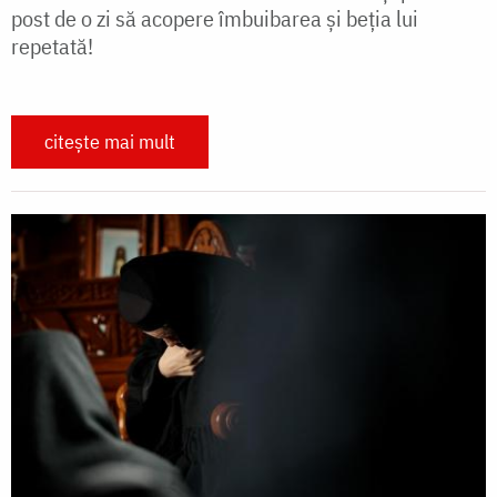
post de o zi să acopere îmbuibarea și beția lui
repetată!
citește mai mult