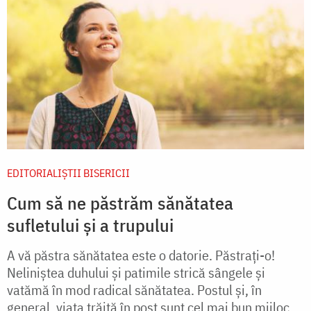
EDITORIALIȘTII BISERICII
Cum să ne păstrăm sănătatea
sufletului și a trupului
A vă păstra sănătatea este o datorie. Păstrați-o!
Neliniștea duhului și patimile strică sângele și
vatămă în mod radical sănătatea. Postul și, în
general, viața trăită în post sunt cel mai bun mijloc...