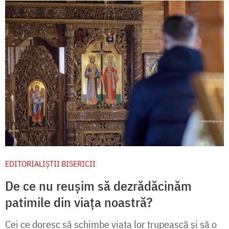
EDITORIALIȘTII BISERICII
De ce nu reușim să dezrădăcinăm
patimile din viața noastră?
Cei ce doresc să schimbe viața lor trupească și să o