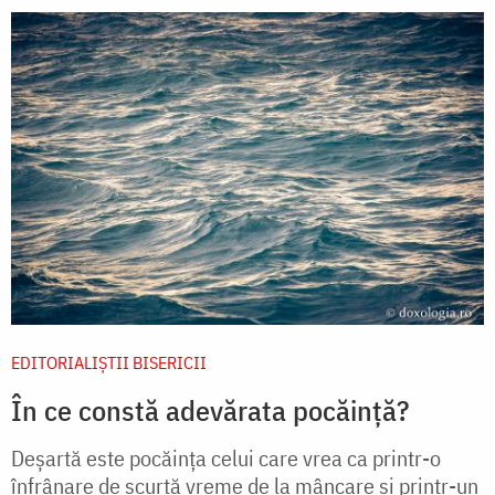
EDITORIALIȘTII BISERICII
În ce constă adevărata pocăință?
Deșartă este pocăința celui care vrea ca printr-o
înfrânare de scurtă vreme de la mâncare și printr-un