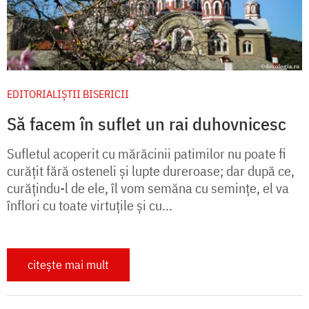
EDITORIALIȘTII BISERICII
Să facem în suflet un rai duhovnicesc
Sufletul acoperit cu mărăcinii patimilor nu poate fi
curățit fără osteneli și lupte dureroase; dar după ce,
curățindu-l de ele, îl vom semăna cu semințe, el va
înflori cu toate virtuțile și cu...
citește mai mult