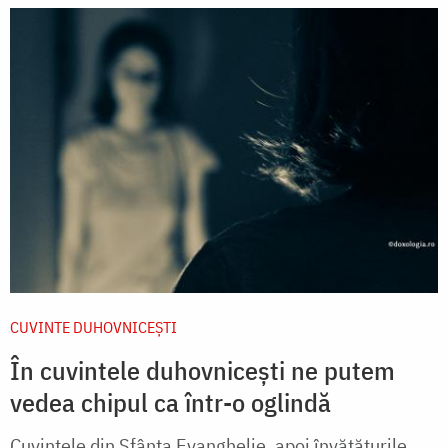
CUVINTE DUHOVNICEȘTI
În cuvintele duhovnicești ne putem
vedea chipul ca într-o oglindă
Cuvintele din Sfânta Evanghelie, apoi învăţăturile