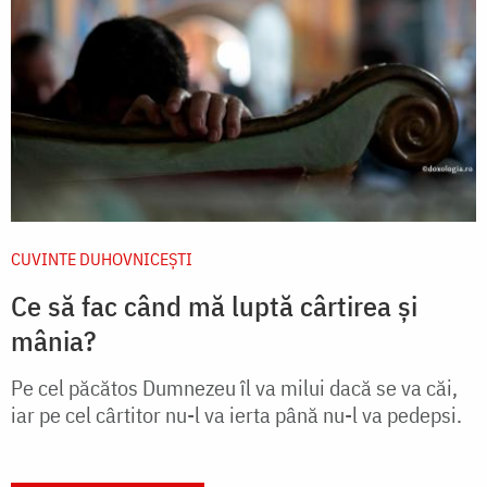
CUVINTE DUHOVNICEȘTI
Ce să fac când mă luptă cârtirea și
mânia?
Pe cel păcătos Dumnezeu îl va milui dacă se va căi,
iar pe cel cârtitor nu-l va ierta până nu-l va pedepsi.