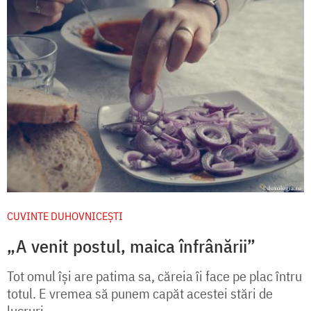
CUVINTE DUHOVNICEȘTI
„A venit postul, maica înfrânării”
Tot omul își are patima sa, căreia îi face pe plac întru
totul. E vremea să punem capăt acestei stări de
lucruri.