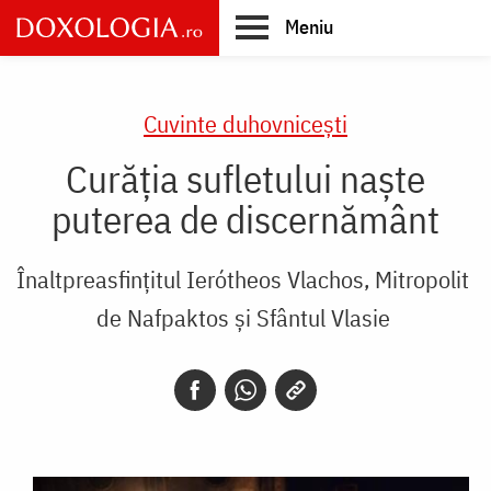
Skip
Meniu
to
main
Main
content
navigation
Cuvinte duhovnicești
Curăția sufletului naște
puterea de discernământ
Înaltpreasfințitul Ierótheos Vlachos, Mitropolit
de Nafpaktos și Sfântul Vlasie