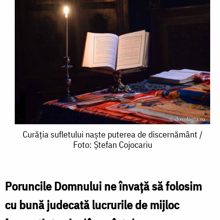
Curăția
Curăția sufletului naște puterea de discernământ /
Foto: Ștefan Cojocariu
sufletului
naște
puterea
Poruncile Domnului ne învaţă să folosim
de
cu bună judecată lucrurile de mijloc
discernământ