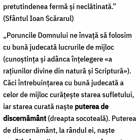
pretutindenea fermă şi neclătinată.”
(Sfântul Ioan Scărarul)
„Poruncile Domnului ne învaţă să folosim
cu bună judecată lucrurile de mijloc
(cunoştinţa şi adânca înţelegere «a
raţiunilor divine din natură şi Scriptură»).
Căci întrebuinţarea cu bună judecată a
celor de mijloc curăţeşte starea sufletului,
iar starea curată naşte
puterea de
discernământ
(dreapta socoteală). Puterea
de discernământ, la rândul ei, naşte