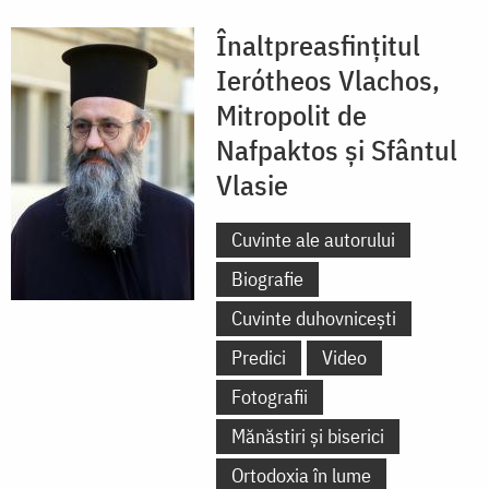
Înaltpreasfințitul
Ierótheos Vlachos,
Mitropolit de
Nafpaktos și Sfântul
Vlasie
Cuvinte ale autorului
Biografie
Cuvinte duhovnicești
Predici
Video
Fotografii
Mănăstiri și biserici
Ortodoxia în lume