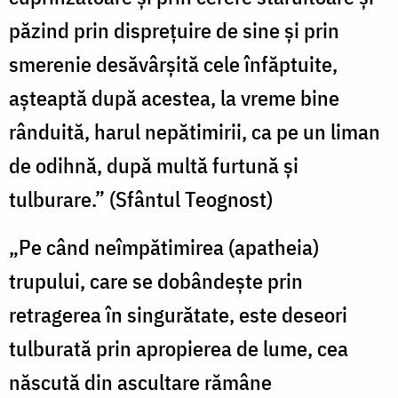
păzind prin dispreţuire de sine şi prin
smerenie desăvârşită cele înfăptuite,
aşteaptă după acestea, la vreme bine
rânduită, harul nepătimirii, ca pe un liman
de odihnă, după multă furtună şi
tulburare.” (Sfântul Teognost)
„Pe când neîmpătimirea (apatheia)
trupului, care se dobândeşte prin
retragerea în singurătate, este deseori
tulburată prin apropierea de lume, cea
născută din ascultare rămâne