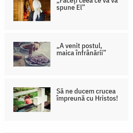
spune El”
„A venit postul,
maica înfrânării”
Să ne ducem crucea
împreună cu Hristos!