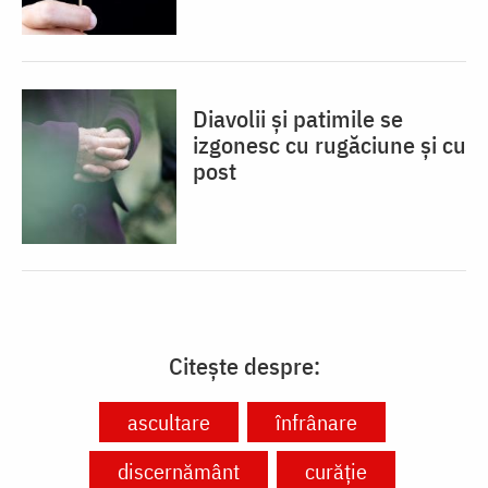
Diavolii și patimile se
izgonesc cu rugăciune și cu
post
Citește despre:
ascultare
înfrânare
discernământ
curăție