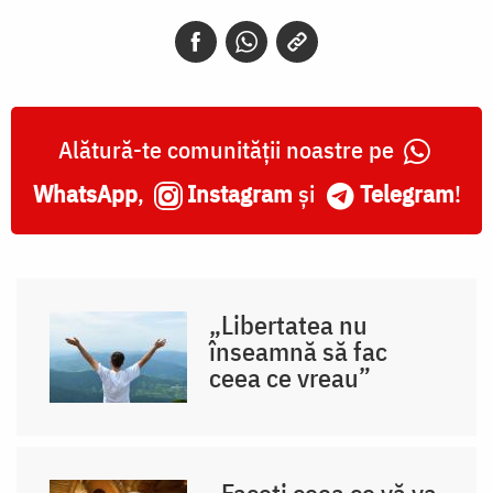
Alătură-te comunității noastre pe
WhatsApp
,
Instagram
și
Telegram
!
„Libertatea nu
înseamnă să fac
ceea ce vreau”
„Faceți ceea ce vă va