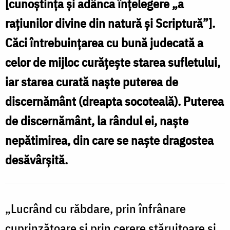
[cunoştinţa şi adânca înţelegere „a
/
raţiunilor divine din natură şi Scriptură”].
Foto:
Căci întrebuinţarea cu bună judecată a
Ștefan
celor de mijloc curăţeşte starea sufletului,
Cojocariu
iar starea curată naşte puterea de
discernământ (dreapta socoteală). Puterea
de discernământ, la rândul ei, naşte
nepătimirea, din care se naşte dragostea
desăvârşită.
„Lucrând cu răbdare, prin înfrânare
cuprinzătoare şi prin cerere stăruitoare şi