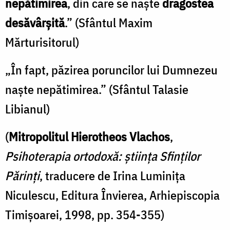
nepătimirea
, din care se naşte
dragostea
desăvârşită
.” (Sfântul Maxim
Mărturisitorul)
„În fapt, păzirea poruncilor lui Dumnezeu
naşte nepătimirea.” (Sfântul Talasie
Libianul)
(
Mitropolitul Hierotheos Vlachos
,
Psihoterapia ortodoxă: știința Sfinților
Părinți
, traducere de Irina Luminița
Niculescu, Editura Învierea, Arhiepiscopia
Timișoarei, 1998, pp. 354-355)