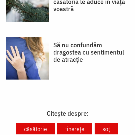
căsătoria le aduce în viața
voastră
Să nu confundăm
dragostea cu sentimentul
de atracție
Citește despre:
căsătorie
tinerețe
soț