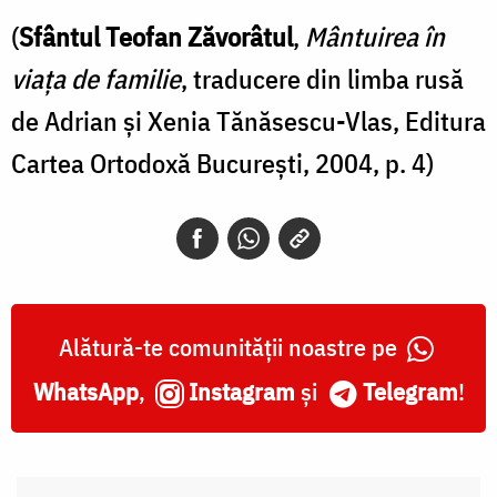
(
Sfântul Teofan Zăvorâtul
,
Mântuirea în
viața de familie
, traducere din limba rusă
de Adrian şi Xenia Tănăsescu-Vlas, Editura
Cartea Ortodoxă Bucureşti, 2004, p. 4)
Alătură-te comunității noastre pe
WhatsApp
,
Instagram
și
Telegram
!