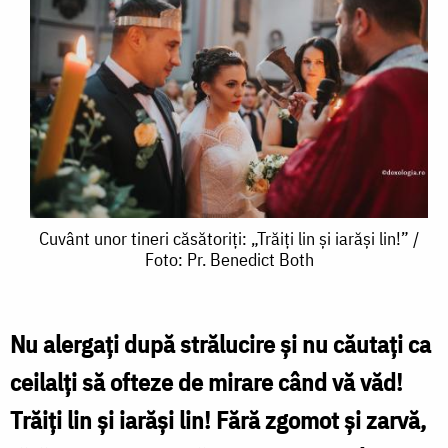
Cuvânt
Cuvânt unor tineri căsătoriți: „Trăiți lin și iarăși lin!” /
Foto: Pr. Benedict Both
unor
tineri
căsătoriți:
Nu alergați după strălucire și nu căutați ca
„Trăiți
ceilalți să ofteze de mirare când vă văd!
lin
Trăiți lin și iarăși lin! Fără zgomot și zarvă,
și