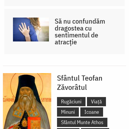
Să nu confundăm
dragostea cu
sentimentul de
atracție
Sfântul Teofan
Zăvorâtul
Rugăciuni
Viață
Minuni
Icoane
Sfântul Munte Athos