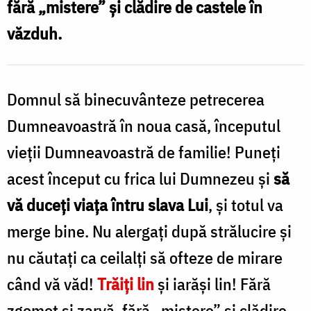
fără „mistere” și clădire de castele în
iarăși
văzduh.
lin!”
/
Foto:
Domnul să binecuvânteze petrecerea
Pr.
Dumneavoastră în noua casă, începutul
Benedict
vieţii Dumneavoastră de familie! Puneţi
Both
acest început cu frica lui Dumnezeu şi
să
vă duceţi viaţa întru slava Lui
, şi totul va
merge bine. Nu alergaţi după strălucire şi
nu căutaţi ca ceilalţi să ofteze de mirare
când vă văd!
Trăiţi lin
şi iarăşi lin! Fără
zgomot şi zarvă, fără „mistere” şi clădire