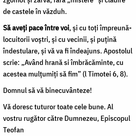
de castele în văzduh.
Să aveţi pace între voi
, şi cu toţi împreună-
locuitorii voştri, şi cu vecinii, şi puţină
îndestulare, şi vă va fi îndeajuns. Apostolul
scrie: „Având hrană si îmbrăcăminte, cu
acestea mulţumiţi să fim” (l Timotei 6, 8).
Domnul să vă binecuvânteze!
Vă doresc tuturor toate cele bune. Al
vostru rugător către Dumnezeu, Episcopul
Teofan