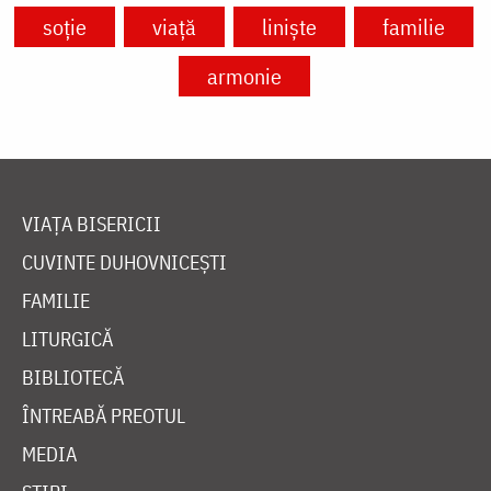
soție
viață
liniște
familie
armonie
VIAȚA BISERICII
CUVINTE DUHOVNICEȘTI
FAMILIE
LITURGICĂ
BIBLIOTECĂ
ÎNTREABĂ PREOTUL
MEDIA