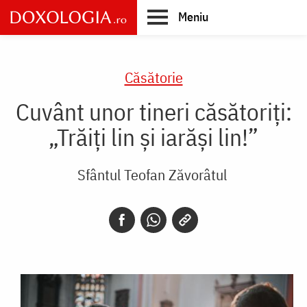
Skip
Meniu
to
main
Main
content
navigation
Căsătorie
Cuvânt unor tineri căsătoriți:
„Trăiți lin și iarăși lin!”
Sfântul Teofan Zăvorâtul