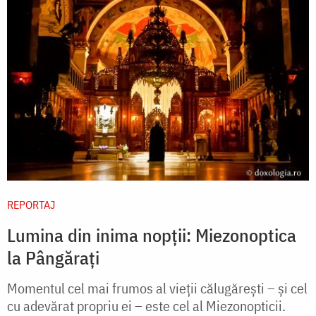
REPORTAJ
Lumina din inima nopții: Miezonoptica
la Pângărați
Momentul cel mai frumos al vieţii călugăreşti – şi cel
cu adevărat propriu ei – este cel al Miezonopticii.