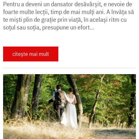
Pentru a deveni un dansator desăvârșit, e nevoie de
foarte multe lecții, timp de mai mulți ani. A învăța să
te miști plin de grație prin viață, în același ritm cu
soțul sau soția, presupune un efort...
citește mai mult