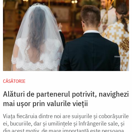
CĂSĂTORIE
Alături de partenerul potrivit, navighezi
mai ușor prin valurile vieții
Viața fiecăruia dintre noi are suișurile și coborâșurile
ei, bucuriile, dar și umilințele și înfrângerile sale, și
din acest motiv, de mare importanță este persoana