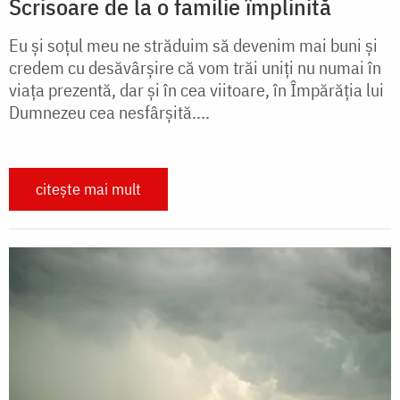
Scrisoare de la o familie împlinită
Eu și soțul meu ne străduim să devenim mai buni şi
credem cu desăvârşire că vom trăi uniţi nu numai în
viaţa prezentă, dar şi în cea viitoare, în Împărăţia lui
Dumnezeu cea nesfârşită....
citește mai mult