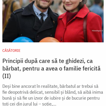
CĂSĂTORIE
Principii după care să te ghidezi, ca
bărbat, pentru a avea o familie fericită
(II)
Deşi bine ancorat în realitate, bărbatul ar trebui să
fie deopotrivă delicat, sensibil şi blând, să aibă inima
bună şi să fie un izvor de iubire şi de bucurie pentru
toţi cei din jurul lui – soţie,...