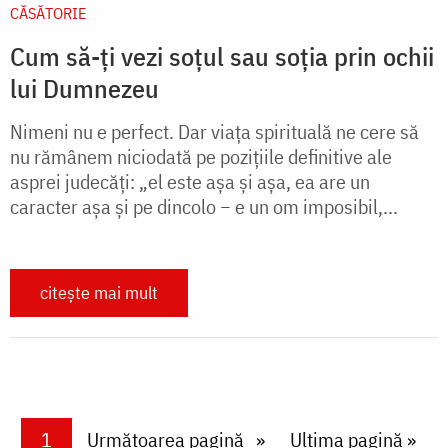
CĂSĂTORIE
Cum să-ți vezi soțul sau soția prin ochii
lui Dumnezeu
Nimeni nu e perfect. Dar viaţa spirituală ne cere să
nu rămânem niciodată pe poziţiile definitive ale
asprei judecăţi: „el este aşa şi aşa, ea are un
caracter aşa şi pe dincolo − e un om imposibil,...
citește mai mult
Paginare
Current page
1
Next page
Următoarea pagină
Last page
Ultima pagină »