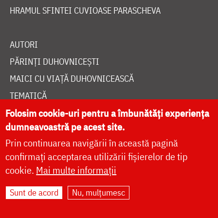
HRAMUL SFINTEI CUVIOASE PARASCHEVA
AUTORI
PĂRINȚI DUHOVNICEȘTI
MAICI CU VIAȚĂ DUHOVNICEASCĂ
TEMATICĂ
Folosim cookie-uri pentru a îmbunătăți experiența
SINAXAR ALFABETIC
dumneavoastră pe acest site.
MĂNĂSTIRI ȘI BISERICI
Prin continuarea navigării în această pagină
CALENDAR ORTODOX
confirmați acceptarea utilizării fișierelor de tip
WIDGET DOXOLOGIA
cookie.
Mai multe informații
RADIO DOXOLOGIA
Sunt de acord
Nu, mulțumesc