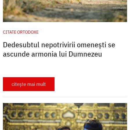
CITATE ORTODOXE
Dedesubtul nepotrivirii omenești se
ascunde armonia lui Dumnezeu
citește mai mult