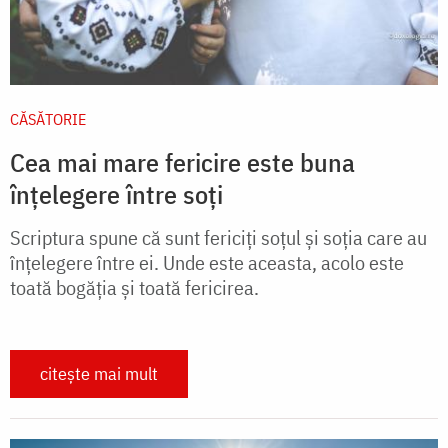
CĂSĂTORIE
Cea mai mare fericire este buna
înțelegere între soți
Scriptura spune că sunt fericiţi soţul şi soţia care au
înţelegere în­tre ei. Unde este aceasta, acolo este
toată bogăţia şi toată fericirea.
citește mai mult