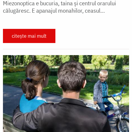
Miezonoptica e bucuria, taina şi centrul orarului
călugăresc. E apanajul monahilor, ceasul...
citește mai mult