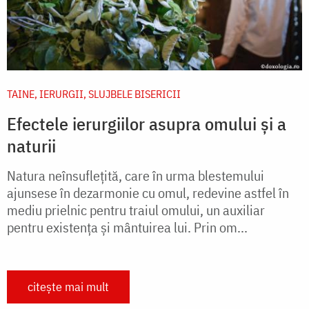
TAINE, IERURGII, SLUJBELE BISERICII
Efectele ierurgiilor asupra omului și a
naturii
Natura neînsufleţită, care în urma blestemului
ajunsese în dezarmonie cu omul, redevine astfel în
mediu prielnic pentru traiul omului, un auxiliar
pentru existenţa şi mântuirea lui. Prin om...
citește mai mult