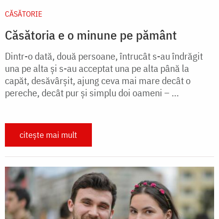
CĂSĂTORIE
Căsătoria e o minune pe pământ
Dintr-o dată, două persoane, întrucât s-au îndrăgit
una pe alta şi s-au acceptat una pe alta până la
capăt, de­săvârşit, ajung ceva mai mare decât o
pereche, decât pur şi simplu doi oa­meni – ...
citește mai mult