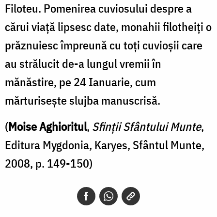
lea)
Filoteu. Pomenirea cuviosului despre a
cărui viață lipsesc date, monahii filotheiți o
prăznuiesc împreună cu toți cuvioșii care
au strălucit de-a lungul vremii în
mănăstire, pe 24 Ianuarie, cum
mărturisește slujba manuscrisă.
(
Moise Aghioritul
,
Sfinţii Sfântului Munte
,
Editura Mygdonia, Karyes, Sfântul Munte,
2008, p. 149-150)