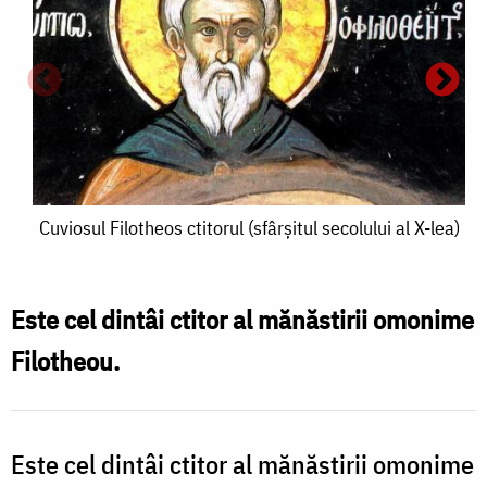
C
F
c
(
s
Cuviosul
Cuviosul Filotheos ctitorul (sfârșitul secolului al X-lea)
a
Filotheos
X
ctitorul
Este cel dintâi ctitor al mănăstirii omonime
l
(sfârșitul
Filotheou.
secolului
al
X-
Este cel dintâi ctitor al mănăstirii omonime