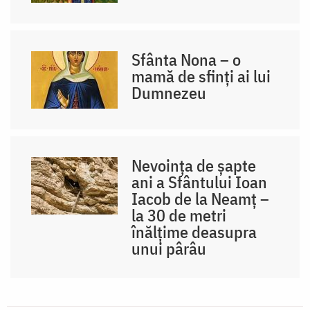
Sfânta Nona – o
mamă de sfinți ai lui
Dumnezeu
Nevoința de șapte
ani a Sfântului Ioan
Iacob de la Neamț –
la 30 de metri
înălțime deasupra
unui pârâu