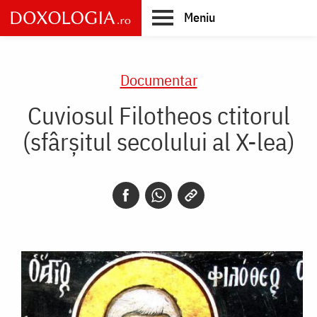
Skip
Meniu
to
main
Main
content
navigation
Documentar
Cuviosul Filotheos ctitorul
(sfârșitul secolului al X-lea)