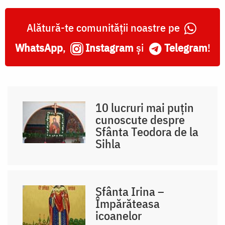
Alătură-te comunității noastre pe
WhatsApp
,
Instagram
și
Telegram
!
10 lucruri mai puțin
cunoscute despre
Sfânta Teodora de la
Sihla
Sfânta Irina –
Împărăteasa
icoanelor