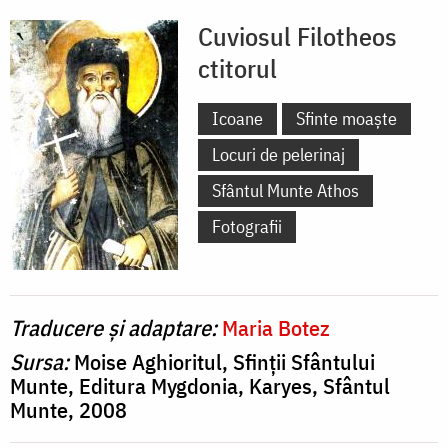
Cuviosul Filotheos
ctitorul
Icoane
Sfinte moaște
Locuri de pelerinaj
Sfântul Munte Athos
Fotografii
Traducere și adaptare:
Maria Botez
Sursa:
Moise Aghioritul, Sfinţii Sfântului
Munte, Editura Mygdonia, Karyes, Sfântul
Munte, 2008