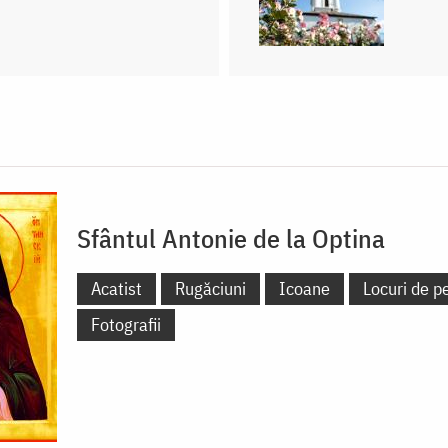
Sfântul Antonie de la Optina
Acatist
Rugăciuni
Icoane
Locuri de pe
Fotografii