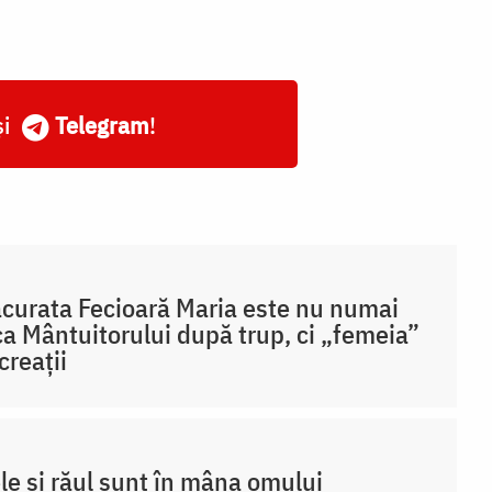
și
Telegram
!
curata Fecioară Maria este nu numai
a Mântuitorului după trup, ci „femeia”
creații
le și răul sunt în mâna omului