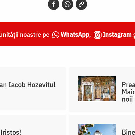
nității noastre pe
WhatsApp
,
Instagram
oan Iacob Hozevitul
Prea
Maic
noii 
Hristos!
Bine