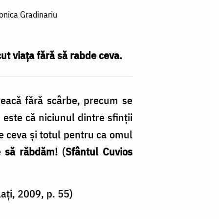
ronica Gradinariu
ecut viața fără să rabde ceva.
reacă fără scârbe, precum se
este că niciunul dintre sfinții
de ceva și totul pentru ca omul
te să răbdăm!
(
Sfântul Cuvios
ați, 2009, p. 55)