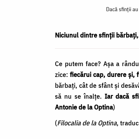
Dacă
Dacă sfinţii a
sfinţii
au
răbdat,
Niciunul dintre sfinții bărbați
cu
atât
Ce putem face? Așa a rândui
mai
zice:
fiecărui cap, durere și, 
mult
bărbați, cât de sfânt și desăv
al
să nu se înalțe.
Iar dacă sf
nostru
Antonie de la Optina
)
este
să
(
Filocalia de la Optina
, tradu
răbdăm!