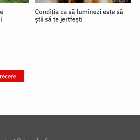
se
Condiția ca să luminezi este să
i
știi să te jertfești
recere