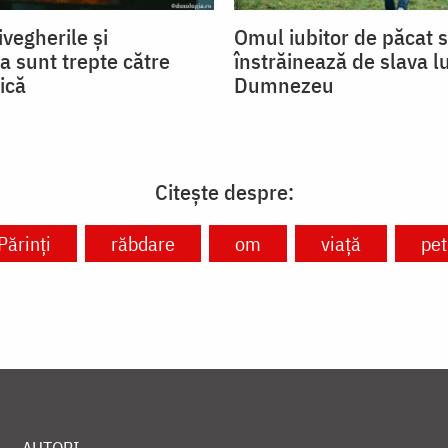
ivegherile și
Omul iubitor de păcat 
a sunt trepte către
înstrăinează de slava lu
ică
Dumnezeu
Citește despre:
 Părinți
răbdare
om
viață
pet