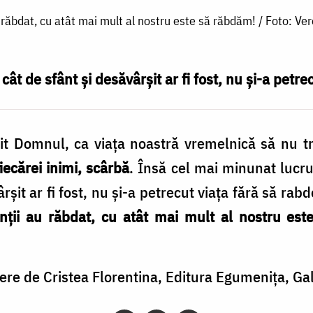
u răbdat, cu atât mai mult al nostru este să răbdăm! / Foto: Ve
, cât de sfânt și desăvârșit ar fi fost, nu și-a petr
t Domnul, ca viața noastră vremelnică să nu t
fiecărei inimi, scârbă
. Însă cel mai minunat lucru 
ârșit ar fi fost, nu și-a petrecut viața fără să rab
inții au răbdat, cu atât mai mult al nostru es
cere de Cristea Florentina, Editura Egumenița, Gal