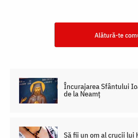
/
Foto:
Veronica
Alătură-te comu
Gradinariu
Încurajarea Sfântului I
de la Neamț
Să fii un om al crucii lui 