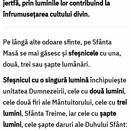
jertfă, prin luminile lor contribuind la
pe
înfrumusețarea cultului divin.
Sfânta
Masă?
/
Pe lângă alte odoare sfinte, pe Sfânta
Foto:
Masă se mai găsesc și
sfeșnicele
cu una,
Oana
două, trei sau șapte lumânări.
Nechifor
Sfeșnicul cu o singură lumină
închipuiește
unitatea Dumnezeirii, cele cu
două lumini
,
cele două firi ale Mântuitorului, cele cu
trei
lumini
, Sfânta Treime, iar cele cu
șapte
lumini
, cele șapte daruri ale Duhului Sfânt: