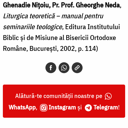
Ghenadie Nițoiu, Pr. Prof. Gheorghe Neda
,
Liturgica teoretică – manual pentru
seminariile teologice
, Editura Institutului
Biblic și de Misiune al Bisericii Ortodoxe
Române, București, 2002, p. 114)
Alătură-te comunității noastre pe
WhatsApp
,
Instagram
și
Telegram
!