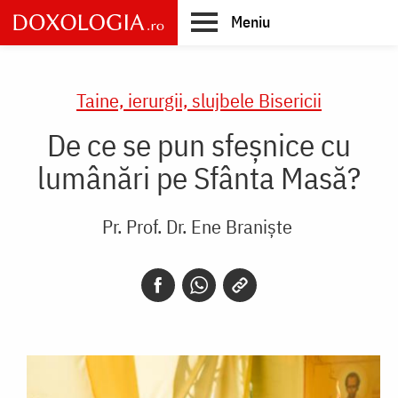
Skip
Meniu
to
main
Main
content
navigation
Taine, ierurgii, slujbele Bisericii
De ce se pun sfeșnice cu
lumânări pe Sfânta Masă?
Pr. Prof. Dr. Ene Braniște