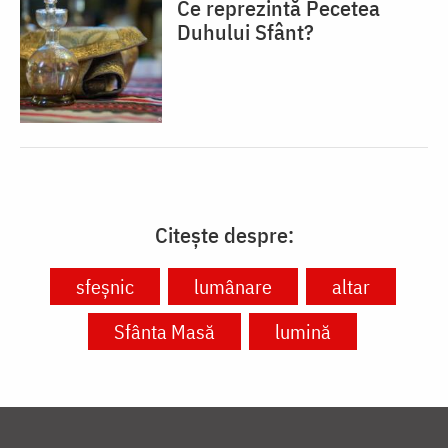
Ce reprezintă Pecetea
Duhului Sfânt?
Citește despre:
sfeșnic
lumânare
altar
Sfânta Masă
lumină