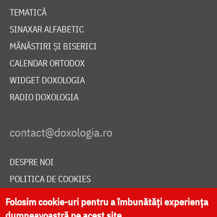
TEMATICĂ
SINAXAR ALFABETIC
MĂNĂSTIRI ȘI BISERICI
CALENDAR ORTODOX
WIDGET DOXOLOGIA
RADIO DOXOLOGIA
DESPRE NOI
POLITICA DE COOKIES
DONEAZĂ ONLINE PENTRU CATEDRALA NAȚIONALĂ
Folosim cookie-uri pentru a îmbunătăți experiența
dumneavoastră pe acest site.