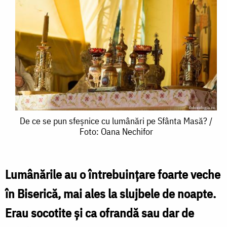
De
De ce se pun sfeșnice cu lumânări pe Sfânta Masă? /
Foto: Oana Nechifor
ce
se
pun
Lumânările au o întrebuințare foarte veche
sfeșnice
în Biserică, mai ales la slujbele de noapte.
cu
Erau socotite și ca ofrandă sau dar de
lumânări