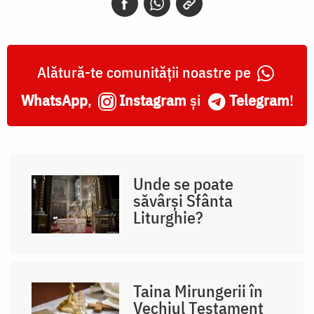
Alătură-te comunității noastre pe
WhatsApp
,
Instagram
și
Telegram
!
Unde se poate
săvârși Sfânta
Liturghie?
Taina Mirungerii în
Vechiul Testament