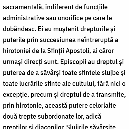
sacramentală, indiferent de funcțiile
administrative sau onorifice pe care le
dobândesc. Ei au moștenit drepturile și
puterile prin succesiunea neîntreruptă a
hirotoniei de la Sfinții Apostoli, ai căror
urmași direcți sunt. Episcopii au dreptul și
puterea de a săvârși toate sfintele slujbe și
toate lucrările sfinte ale cultului, fără nici o
excepție, precum și dreptul de a transmite,
prin hirotonie, această putere celorlalte
două trepte subordonate lor, adică
preoților și diaconilor. Slujirile săvârșite