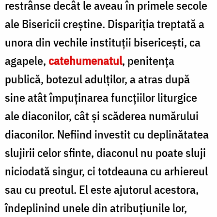
restrânse decât le aveau în primele secole
ale Bisericii creștine. Dispariția treptată a
unora din vechile instituții bisericești, ca
agapele,
catehumenatul
, penitența
publică, botezul adulților, a atras după
sine atât împuținarea funcțiilor liturgice
ale diaconilor, cât și scăderea numărului
diaconilor. Nefiind investit cu deplinătatea
slujirii celor sfinte, diaconul nu poate sluji
niciodată singur, ci totdeauna cu arhiereul
sau cu preotul. El este ajutorul acestora,
îndeplinind unele din atribuțiunile lor,