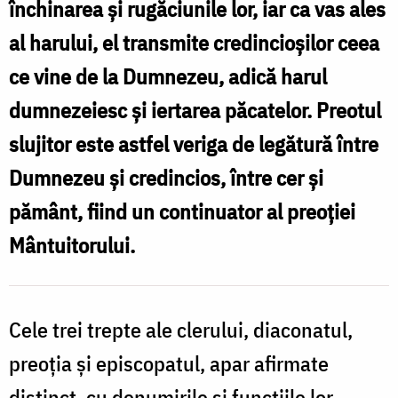
închinarea și rugăciunile lor, iar ca vas ales
în
al harului, el transmite credincioșilor ceea
cult
ce vine de la Dumnezeu, adică harul
/
dumnezeiesc și iertarea păcatelor. Preotul
Foto:
slujitor este astfel veriga de legătură între
Oana
Dumnezeu și credincios, între cer și
Nechifor
pământ, fiind un continuator al preoției
Mântuitorului.
Cele trei trepte ale clerului, diaconatul,
preoția și episcopatul, apar afirmate
distinct, cu denumirile și funcțiile lor