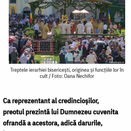
Treptele
Treptele ierarhiei bisericești, originea și funcțiile lor în
cult / Foto: Oana Nechifor
ierarhiei
bisericești,
originea
Ca reprezentant al credincioșilor,
și
preotul prezintă lui Dumnezeu cuvenita
funcțiile
ofrandă a acestora, adică darurile,
lor