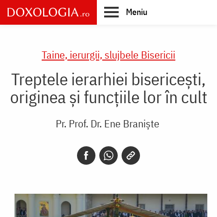
Skip
Meniu
to
main
Main
content
navigation
Taine, ierurgii, slujbele Bisericii
Treptele ierarhiei bisericești,
originea și funcțiile lor în cult
Pr. Prof. Dr. Ene Braniște