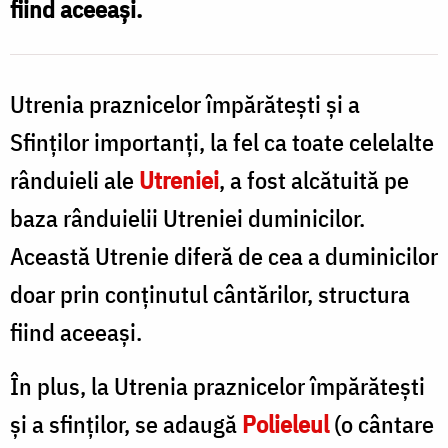
fiind aceeași.
mai
importanți
Utrenia praznicelor împărătești și a
/
Foto:
Sfinţilor importanţi, la fel ca toate celelalte
Oana
rânduieli ale
Utreniei
, a fost alcătuită pe
Nechifor
baza rânduielii Utreniei duminicilor.
Această Utrenie diferă de cea a duminicilor
doar prin conținutul cântărilor, structura
fiind aceeași.
În plus, la Utrenia praznicelor împărătești
și a sfinților, se adaugă
Polieleul
(o cântare