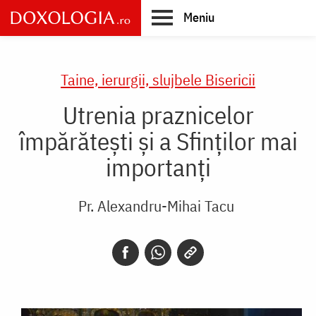
Skip
Meniu
to
main
Main
content
navigation
Taine, ierurgii, slujbele Bisericii
Utrenia praznicelor
împărătești și a Sfinților mai
importanți
Pr. Alexandru-Mihai Tacu