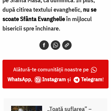
după citirea textului evanghelic,
nu se
scoate Sfânta Evanghelie
în mijlocul
bisericii spre închinare.
Alătură-te comunității noastre pe
WhatsApp
,
Instagram
și
Telegram
!
„Toată suflarea” –