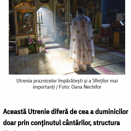
Utrenia
Utrenia praznicelor împărătești și a Sfinților mai
importanți / Foto: Oana Nechifor
praznicelor
împărătești
și
Această Utrenie diferă de cea a duminicilor
a
doar prin conținutul cântărilor, structura
Sfinților