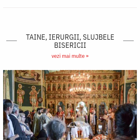
TAINE, IERURGII, SLUJBELE
BISERICII
vezi mai multe »