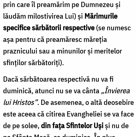
prin care îl preamărim pe Dumnezeu și
lăudăm milostivirea Lui) și
Mărimurile
specifice sărbătorii respective
(se numesc
așa pentru că preamăresc măreția
praznicului sau a minunilor și meritelor
sfinților sărbătoriți).
Dacă sărbătoarea respectivă nu va fi
duminică, atunci nu se va cânta
„Învierea
lui Hristos”
. De asemenea, o altă deosebire
este aceea că citirea Evangheliei se va face
de pe solee,
din fața Sfintelor Uși
și nu de
pe Sfânta Masă, ca duminica. În plus,