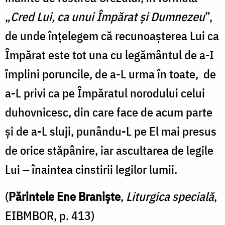
„
Cred Lui, ca unui Împărat și Dumnezeu
”,
de unde înțelegem că recunoașterea Lui ca
Împărat este tot una cu legământul de a-I
împlini poruncile, de a-L urma în toate, de
a-L privi ca pe Împăratul norodului celui
duhovnicesc, din care face de acum parte
și de a-L sluji, punându-L pe El mai presus
de orice stăpânire, iar ascultarea de legile
Lui ‒ înaintea cinstirii legilor lumii.
(
Părintele Ene Braniște
,
Liturgica specială
,
EIBMBOR, p. 413)