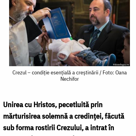
Crezul
Crezul – condiție esențială a creștinării / Foto: Oana
Nechifor
–
condiție
esențială
Unirea cu Hristos, pecetluită prin
a
mărturisirea solemnă a credinței, făcută
creștinării
sub forma rostirii Crezului, a intrat în
/