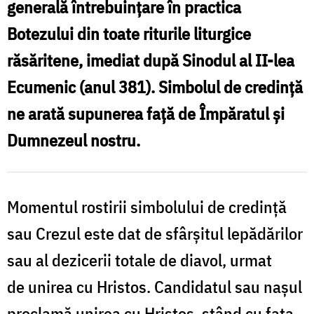
generală întrebuințare în practica
Foto:
Botezului din toate riturile liturgice
Oana
răsăritene, imediat după Sinodul al II-lea
Nechifor
Ecumenic (anul 381). Simbolul de credință
ne arată supunerea față de Împăratul și
Dumnezeul nostru.
Momentul rostirii simbolului de credință
sau Crezul este dat de sfârșitul lepădărilor
sau al dezicerii totale de diavol, urmat
de unirea cu Hristos. Candidatul sau nașul
proclamă unirea cu Hristos, stând cu fața