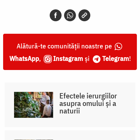
Alătură-te comunității noastre pe
WhatsApp
,
Instagram
și
Telegram
!
Efectele ierurgiilor
asupra omului și a
naturii