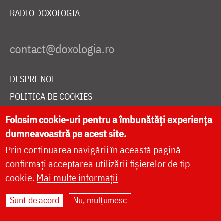
RADIO DOXOLOGIA
DESPRE NOI
POLITICA DE COOKIES
DONEAZĂ ONLINE PENTRU CATEDRALA NAȚIONALĂ
Folosim cookie-uri pentru a îmbunătăți experiența
dumneavoastră pe acest site.
Prin continuarea navigării în această pagină
LIVE
confirmați acceptarea utilizării fișierelor de tip
cookie.
Mai multe informații
Site dezvoltat de
DOXOLOGIA MEDIA
,
Sunt de acord
Nu, mulțumesc
Arhiepiscopia Iașilor | ©
doxologia.ro