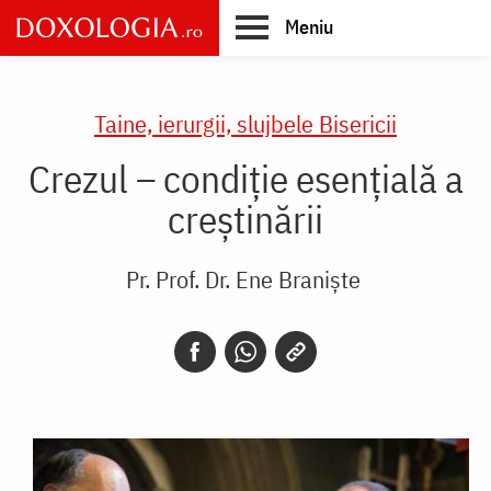
Skip
Meniu
to
main
Main
content
navigation
Taine, ierurgii, slujbele Bisericii
Crezul – condiție esențială a
creștinării
Pr. Prof. Dr. Ene Braniște