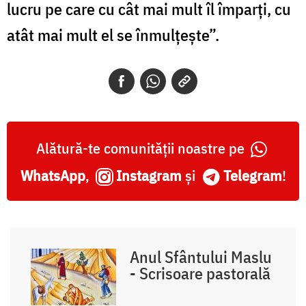
lucru pe care cu cât mai mult îl împarţi, cu
atât mai mult el se înmulţeşte”.
Alătură-te comunității noastre pe
WhatsApp
,
Instagram
și
Telegram
!
Anul Sfântului Maslu
- Scrisoare pastorală