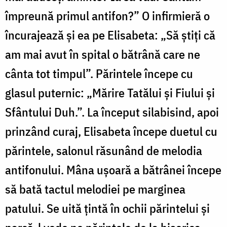
împreună primul antifon?” O infirmieră o
încurajează şi ea pe Elisabeta: „Să ştiţi că
am mai avut în spital o bătrână care ne
cânta tot timpul”. Părintele începe cu
glasul puternic: „Mărire Tatălui şi Fiului şi
Sfântului Duh.”. La început silabisind, apoi
prinzând curaj, Elisabeta începe duetul cu
părintele, salonul răsunând de melodia
antifonului. Mâna uşoară a bătrânei începe
să bată tactul melodiei pe marginea
patului. Se uită ţintă în ochii părintelui şi