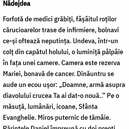
Nădejdea
Forfotă de medici grăbiţi, fâșâitul roţilor
cărucioarelor trase de infirmiere, bolnavi
ce-şi oftează neputinţa. Undeva, într-un
colţ din capătul holului, o luminiţă pâlpâie
în faţa unei camere. Camera este rezerva
Mariei, bonavă de cancer. Dinăuntru se
aude un ecou uşor: „Doamne, armă asupra
diavolului crucea Ta ai dat-o nouă..” Pe o
măsuţă, lumânări, icoane, Sfânta
Evanghelie. Miros puternic de tămâie.
Părintele Daniel împreună cu doi preoţi