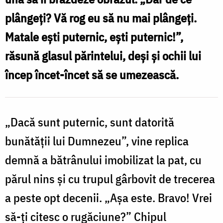
plângeţi? Vă rog eu să nu mai plângeţi.
„Binecuvântat
a
este
Matale eşti puternic, eşti puternic!”,
Dumnezeul
răsună glasul părintelui, deşi şi ochii lui
p
nostru...”.
încep încet-încet să se umezească.
t
n
„Dacă sunt puternic, sunt datorită
bunătăţii lui Dumnezeu”, vine replica
demnă a bătrânului imobilizat la pat, cu
părul nins şi cu trupul gârbovit de trecerea
a peste opt decenii. „Aşa este. Bravo! Vrei
să-ţi citesc o rugăciune?” Chipul