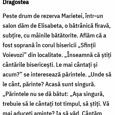
Dragostea
Peste drum de rezerva Marietei, într-un
salon dăm de Elisabeta, o bătrânică firavă,
subţire, cu mâinile bătătorite. Aflăm că a
fost soprană în corul bisericii „Sfinţii
Voievozi” din localitate. „Înseamnă că ştiţi
cântările bisericeşti. Le mai cântaţi şi
acum?” se interesează părintele. „Unde să
le cânt, părinte? Acasă sunt singură.
„Părintele nu se dă bătut: „Aşa singură,
trebuie să le cântaţi tot timpul, să ştiţi. Vă
mai aduceţi aminte? Ia să văd. Cântăm