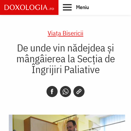
Skip
Meniu
to
main
Main
content
navigation
Viaţa Bisericii
De unde vin nădejdea și
mângâierea la Secția de
Îngrijiri Paliative