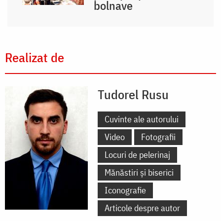
bolnave
Realizat de
Tudorel Rusu
Cuvinte ale autorului
Video
Fotografii
Locuri de pelerinaj
Mănăstiri și biserici
Iconografie
Articole despre autor