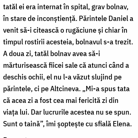
tatăl ei era internat în spital, grav bolnav,
în stare de inconştienţă. Părintele Daniel a
venit să-i citească o rugăciune şi chiar în
timpul rostirii acesteia, bolnavul s-a trezit.
A doua zi, tatăl bolnav avea să-i
mărturisească fiicei sale că atunci când a
deschis ochii, el nu l-a văzut slujind pe
părintele, ci pe Altcineva. „Mi-a spus tata
că acea zi a fost cea mai fericită zi din
viaţa lui. Dar lucrurile acestea nu se spun.
Sunt o taină”, îmi şopteşte cu sfială Elena.