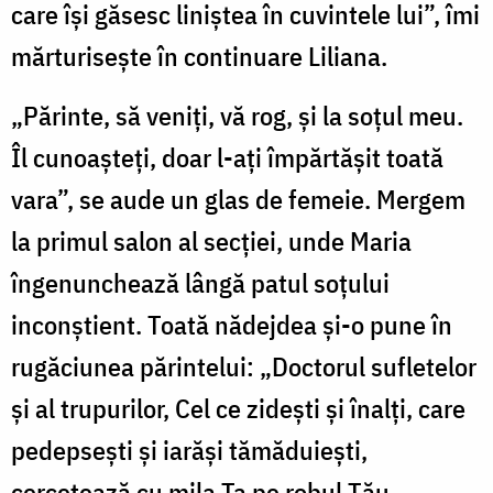
care îşi găsesc liniştea în cuvintele lui”, îmi
mărturiseşte în continuare Liliana.
„Părinte, să veniţi, vă rog, şi la soţul meu.
Îl cunoaşteţi, doar l-aţi împărtăşit toată
vara”, se aude un glas de femeie. Mergem
la primul salon al secţiei, unde Maria
îngenunchează lângă patul soţului
inconştient. Toată nădejdea şi-o pune în
rugăciunea părintelui: „Doctorul sufletelor
şi al trupurilor, Cel ce zideşti şi înalţi, care
pedepseşti şi iarăşi tămăduieşti,
cercetează cu mila Ta pe robul Tău