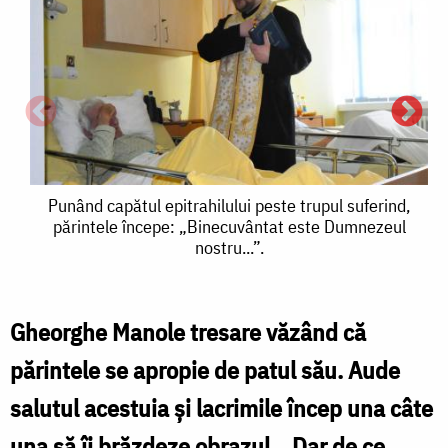
Punând
Punând capătul epitrahilului peste trupul suferind,
părintele începe: „Binecuvântat este Dumnezeul
capătul
nostru...”.
epitrahilului
peste
Gheorghe Manole tresare văzând că
trupul
părintele se apropie de patul său. Aude
suferind,
c
salutul acestuia şi lacrimile încep una câte
părintele
una să îi brăzdeze obrazul. „Dar de ce
începe: