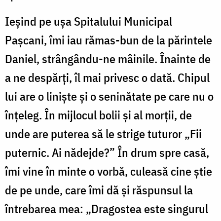
Ieşind pe uşa Spitalului Municipal
Paşcani, îmi iau rămas-bun de la părintele
Daniel, strângându-ne mâinile. Înainte de
a ne despărţi, îl mai privesc o dată. Chipul
lui are o linişte şi o seninătate pe care nu o
înţeleg. În mijlocul bolii şi al morţii, de
unde are puterea să le strige tuturor „Fii
puternic. Ai nădejde?” În drum spre casă,
îmi vine în minte o vorbă, culeasă cine știe
de pe unde, care îmi dă şi răspunsul la
întrebarea mea: „Dragostea este singurul