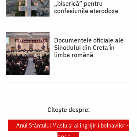
„biserică” pentru
confesiunile eterodoxe
Documentele oficiale ale
Sinodului din Creta în
limba română
Citește despre:
Anul Sfântului Maslu și al îngrijirii bolnavilor -