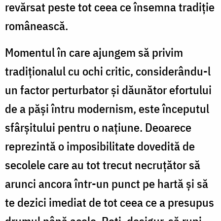
revărsat peste tot ceea ce însemna tradiție
românească.
Momentul în care ajungem să privim
tradiționalul cu ochi critic, considerându-l
un factor perturbator și dăunător efortului
de a păși întru modernism, este începutul
sfârșitului pentru o națiune. Deoarece
reprezintă o imposibilitate dovedită de
secolele care au tot trecut necruțător să
arunci ancora într-un punct pe hartă și să
te dezici imediat de tot ceea ce a presupus
drumul până acolo. Poți, desigur, să rupi