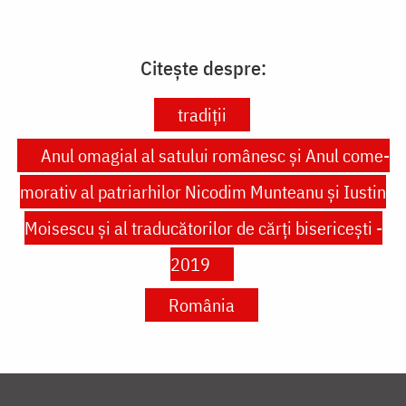
Citește despre:
tradiții
Anul omagial al satului româ­nesc şi Anul come­
morativ al patriarhilor Nicodim Munteanu şi Iustin
Moisescu şi al traducătorilor de cărţi bisericești -
2019
România