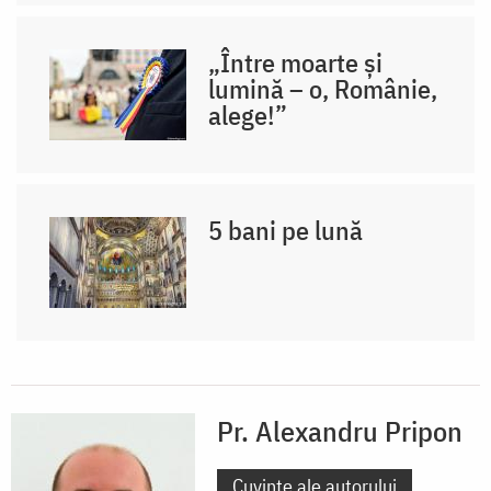
„Între moarte și
lumină – o, Românie,
alege!”
5 bani pe lună
Pr. Alexandru Pripon
Cuvinte ale autorului