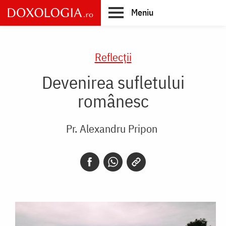
Skip
Meniu
to
main
Main
content
navigation
Reflecții
Devenirea sufletului
românesc
Pr. Alexandru Pripon