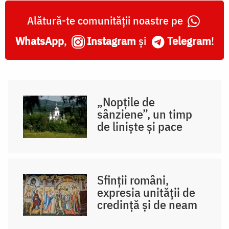
Alătură-te comunității noastre pe
WhatsApp
,
Instagram
și
Telegram
!
„Nopțile de
sânziene”, un timp
de liniște și pace
Sfinții români,
expresia unității de
credință și de neam