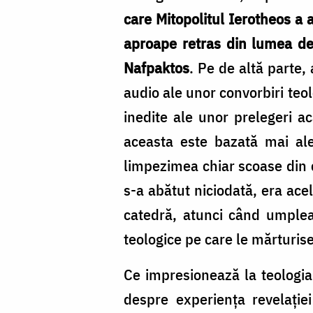
–
care Mitopolitul Ierotheos a 
autor:
aproape retras din lumea dez
Ierótheos,
Nafpaktos
. Pe de altă parte,
Mitropolitul
audio ale unor convorbiri teol
Nafpaktosului
inedite ale unor prelegeri a
aceasta este bazată mai ale
limpezimea chiar scoase din c
s-a abătut niciodată, era acel
catedră, atunci când umplea 
teologice pe care le mărturise
Ce impresionează la teologia
despre experiența revelației 