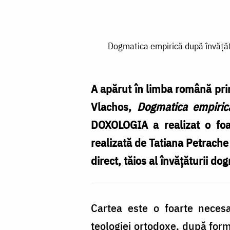
Dogmatica
Dogmatica empirică după învățătur
empirică
după
învățăturile
A apărut în limba română prim
prin
Vlachos,
Dogmatica empirică
viu
DOXOLOGIA a realizat o foar
grai
realizată de Tatiana Petrache 
ale
direct, tăios al învățăturii do
Părintelui
Ioannis
Cartea este o foarte necesar
Romanidis
teologiei ortodoxe, după for