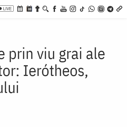
LIVE
08
prin viu grai ale
or: Ierótheos,
ului