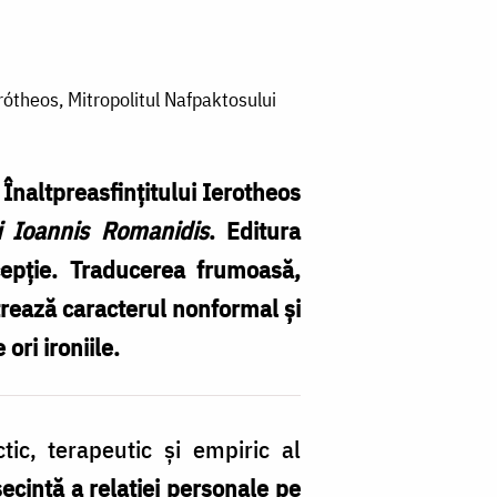
rótheos, Mitropolitul Nafpaktosului
Înaltpreasfințitului Ierotheos
ui Ioannis Romanidis
. Editura
cepție. Traducerea frumoasă,
strează caracterul nonformal și
ori ironiile.
tic, terapeutic și empiric al
secință a relației personale pe