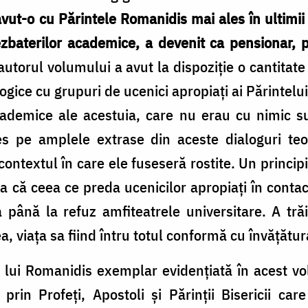
avut-o cu Părintele Romanidis mai ales în ultimii 
baterilor academice, a devenit ca pensionar, pre
 autorul volumului a avut la dispoziție o cantitat
ogice cu grupuri de ucenici apropiați ai Părintelui
cademice ale acestuia, care nu erau cu nimic su
s pe amplele extrase din aceste dialoguri teolo
ontextul în care ele fuseseră rostite. Un princip
a că ceea ce preda ucenicilor apropiați în contact
până la refuz amfiteatrele universitare. A trăit
a, viața sa fiind întru totul conformă cu învățătur
 lui Romanidis exemplar evidențiată în acest vo
prin Profeți, Apostoli și Părinții Bisericii car