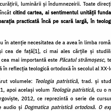
curățirii, luminării și îndumnezeirii. Toate direcț
 încât
citind cartea, ai sentimentul unității fund
arația practicată încă pe scară largă, în teolog
 în atenție necesitatea de a avea în limba româ
i cea de față[1], ci mai ales cărțile și studi
e cea mai importantă este
Păcatul strămoșesc
, t
ă în reflecția teologică ortodoxă în secolul al XX-l
ărut volumele:
Teologia patristică
, trad. şi stu
11, apoi același volum
Teologia patristică
, cu o 
ârgoviște, 2012, ce reprezintă o serie de cursu
le audio şi
Dogmatica patristică ortodoxă. O ex