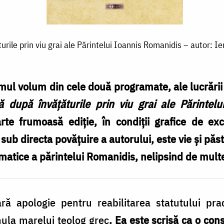
ile prin viu grai ale Părintelui Ioannis Romanidis – autor: Ie
ul volum din cele două programate, ale lucrării 
 după învățăturile prin viu grai ale Părintel
te frumoasă ediție, în condiții grafice de ex
sub directa povățuire a autorului, este vie și pă
gmatice a părintelui Romanidis, nelipsind de multe 
ă apologie pentru reabilitarea statutului prac
mula marelui teolog grec
. Ea este scrisă ca o con