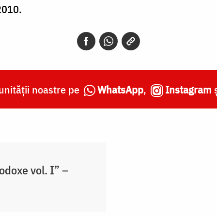
2010.
nității noastre pe
WhatsApp
,
Instagram
odoxe vol. I” –