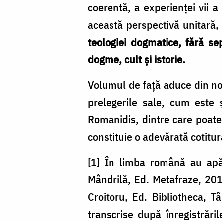
coerentă, a experienței vii a 
această perspectivă unitară,
teologiei dogmatice, fără sep
dogme, cult și istorie.
Volumul de față aduce din nou
prelegerile sale, cum este ș
Romanidis, dintre care poat
constituie o adevărată cotitur
[1] În limba română au ap
Mândrilă, Ed. Metafraze, 20
Croitoru, Ed. Bibliotheca, T
transcrise după înregistrări