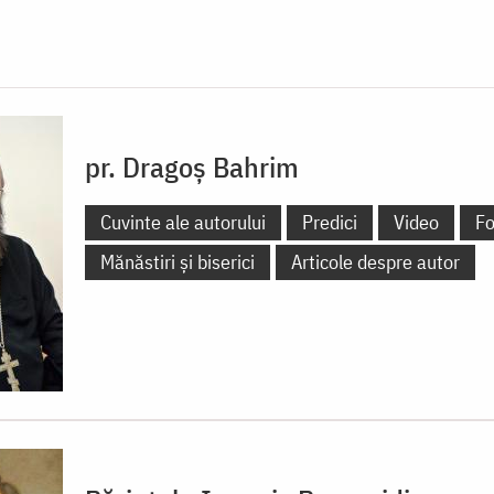
pr. Dragoș Bahrim
Cuvinte ale autorului
Predici
Video
Fo
Mănăstiri și biserici
Articole despre autor