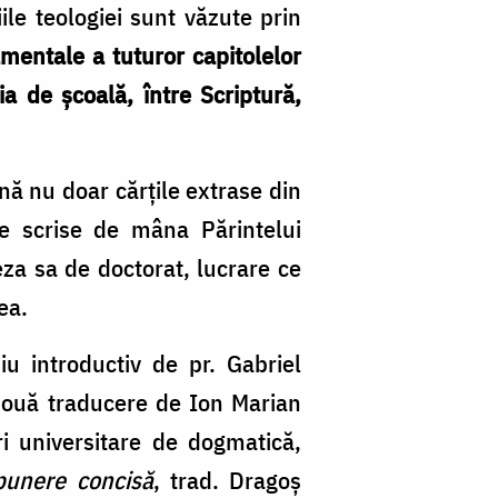
iile teologiei sunt văzute prin
amentale a tuturor capitolelor
ia de școală, între Scriptură,
nă nu doar cărțile extrase din
ile scrise de mâna Părintelui
eza sa de doctorat, lucrare ce
ea.
diu introductiv de pr. Gabriel
nouă traducere de Ion Marian
ri universitare de dogmatică,
punere concisă
, trad. Dragoş