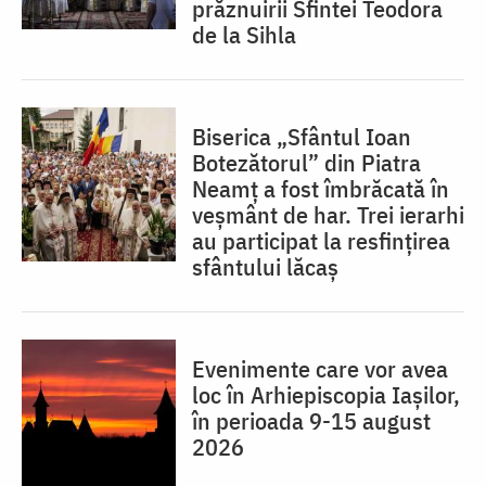
prăznuirii Sfintei Teodora
de la Sihla
Biserica „Sfântul Ioan
Botezătorul” din Piatra
Neamț a fost îmbrăcată în
veșmânt de har. Trei ierarhi
au participat la resfințirea
sfântului lăcaș
Evenimente care vor avea
loc în Arhiepiscopia Iaşilor,
în perioada 9-15 august
2026