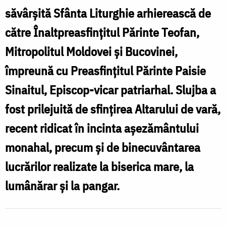
vară
săvârșită Sfânta Liturghie arhierească de
s
al
către Înaltpreasfințitul Părinte Teofan,
a
Mănăstirii
Mitropolitul Moldovei și Bucovinei,
Vlădiceni
împreună cu Preasfințitul Părinte Paisie
v
din
Sinaitul, Episcop-vicar patriarhal. Slujba a
a
Iași
fost prilejuită de sfințirea Altarului de vară,
M
/
V
recent ridicat în incinta așezământului
Foto:
d
monahal, precum și de binecuvântarea
Mihail
I
lucrărilor realizate la biserica mare, la
Vrăjitoru
/
lumânărar și la pangar.
F
M