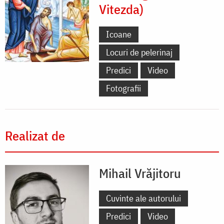
Vitezda)
Icoane
Locuri de pelerinaj
Predici
Video
Fotografii
Realizat de
Mihail Vrăjitoru
Cuvinte ale autorului
Predici
Video