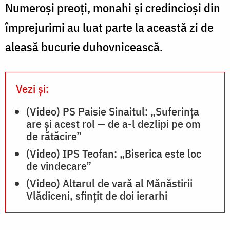
V
Numeroși preoți, monahi și credincioși din
împrejurimi au luat parte la această zi de
aleasă bucurie duhovnicească.
Vezi și:
(Video) PS Paisie Sinaitul: „Suferința
are și acest rol — de a-l dezlipi pe om
de rătăcire”
(Video) IPS Teofan: „Biserica este loc
de vindecare”
(Video) Altarul de vară al Mănăstirii
Vlădiceni, sfințit de doi ierarhi