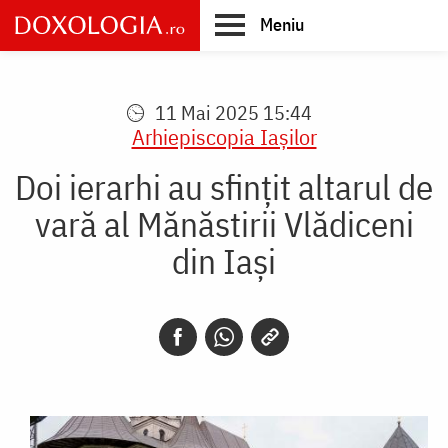
Skip
Meniu
to
main
Main
content
navigation
11 Mai 2025 15:44
Arhiepiscopia Iaşilor
Doi ierarhi au sfințit altarul de
vară al Mănăstirii Vlădiceni
din Iași