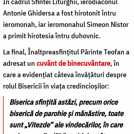
În cadrul Sfintei Liturghii, ierodiaconul
Antonie Ghidersa a fost hirotonit întru
ieromonah, iar ieromonahul Simeon Nistor
a primit hirotesia întru duhovnic.
La final, Înaltpreasfințitul Părinte Teofan a
adresat un
cuvânt de binecuvântare
, în
care a evidențiat câteva învățături despre
rolul Bisericii în viața credincioșilor:
Biserica sfințită astăzi, precum orice
biserică de parohie și mănăstire, toate
sunt „Vitezde” ale vindecărilor, în care