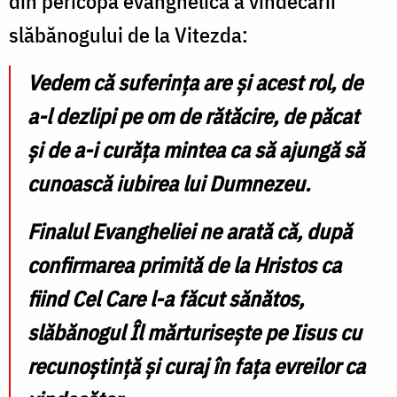
din pericopa evanghelică a vindecării
slăbănogului de la Vitezda:
Vedem că suferința are și acest rol, de
a-l dezlipi pe om de rătăcire, de păcat
și de a-i curăța mintea ca să ajungă să
cunoască iubirea lui Dumnezeu.
Finalul Evangheliei ne arată că, după
confirmarea primită de la Hristos ca
fiind Cel Care l-a făcut sănătos,
slăbănogul Îl mărturisește pe Iisus cu
recunoștință și curaj în fața evreilor ca