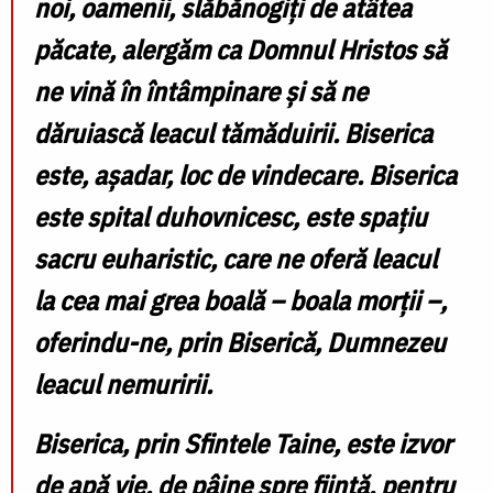
noi, oamenii, slăbănogiți de atâtea
păcate, alergăm ca Domnul Hristos să
ne vină în întâmpinare și să ne
dăruiască leacul tămăduirii. Biserica
este, așadar, loc de vindecare. Biserica
este spital duhovnicesc, este spațiu
sacru euharistic, care ne oferă leacul
la cea mai grea boală – boala morții –,
oferindu-ne, prin Biserică, Dumnezeu
leacul nemuririi.
Biserica, prin Sfintele Taine, este izvor
de apă vie, de pâine spre ființă, pentru