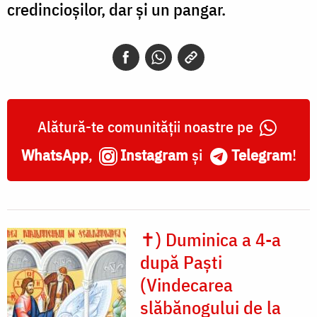
credincioșilor, dar și un pangar.
Alătură-te comunității noastre pe
WhatsApp
,
Instagram
și
Telegram
!
✝) Duminica a 4-a
după Paști
(Vindecarea
slăbănogului de la