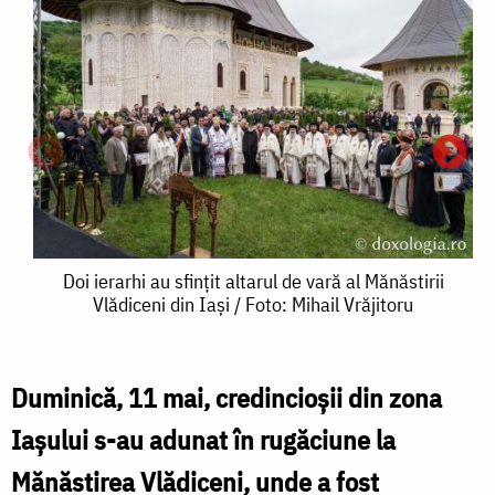
Doi
Doi ierarhi au sfințit altarul de vară al Mănăstirii
Vlădiceni din Iași / Foto: Mihail Vrăjitoru
ierarhi
au
sfințit
Duminică, 11 mai, credincioșii din zona
D
altarul
Iașului s-au adunat în rugăciune la
i
de
Mănăstirea Vlădiceni, unde a fost