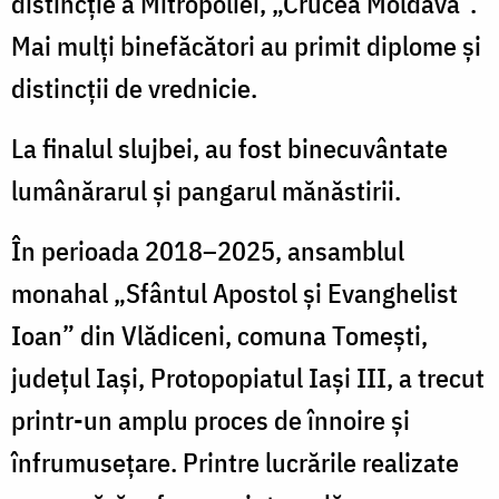
distincție a Mitropoliei, „Crucea Moldavă”.
Mai mulți binefăcători au primit diplome și
distincții de vrednicie.
La finalul slujbei, au fost binecuvântate
lumânărarul și pangarul mănăstirii.
În perioada 2018–2025, ansamblul
monahal „Sfântul Apostol și Evanghelist
Ioan” din Vlădiceni, comuna Tomești,
județul Iași, Protopopiatul Iași III, a trecut
printr-un amplu proces de înnoire și
înfrumusețare. Printre lucrările realizate