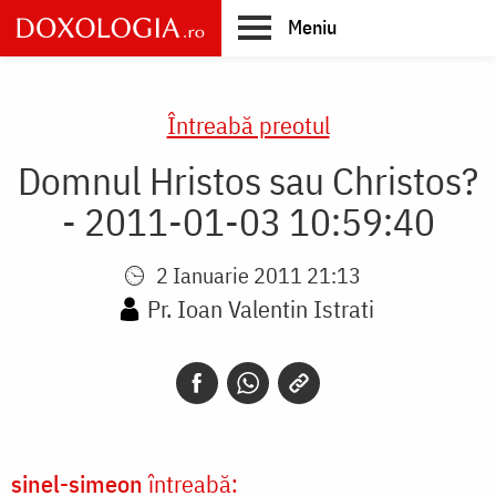
Skip
Meniu
to
main
Main
content
navigation
Întreabă preotul
Domnul Hristos sau Christos?
- 2011-01-03 10:59:40
2 Ianuarie 2011 21:13
Pr. Ioan Valentin Istrati
sinel-simeon
întreabă: