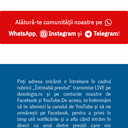
Alătură-te comunității noastre pe
WhatsApp
,
Instagram
și
Telegram
!
Poți adresa oricând o întrebare în cadrul
rubricii „Întreabă preotul” transmise LIVE pe
doxologia.ro și pe conturile noastre de
Facebook și YouTube.De aceea, te îndemnăm
să te abonezi la canalul de YouTube și să ne
urmărești pe Facebook, pentru a primi în
timp util notificările și a afla când intrăm în
direct cu unul dintre preoții care vor