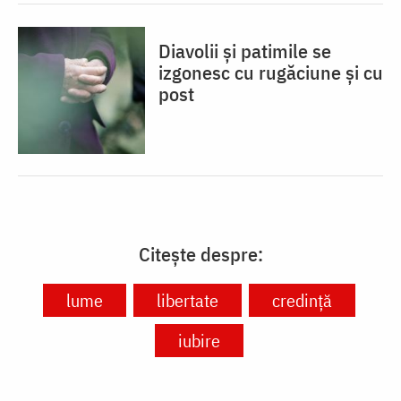
Diavolii și patimile se
izgonesc cu rugăciune și cu
post
Citește despre:
lume
libertate
credință
iubire