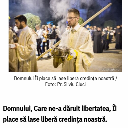
Domnului
Domnului Îi place să lase liberă credința noastră /
Foto: Pr. Silviu Cluci
Îi
place
să
Domnului, Care ne-a dăruit libertatea, Îi
lase
place să lase liberă credința noastră.
liberă