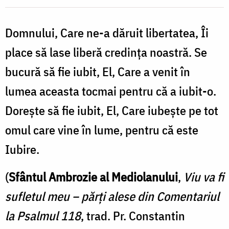
credința
Domnului, Care ne-a dăruit libertatea, Îi
noastră
place să lase liberă credința noastră. Se
/
Foto:
bucură să fie iubit, El, Care a venit în
Pr.
lumea aceasta tocmai pentru că a iubit-o.
Silviu
Dorește să fie iubit, El, Care iubește pe tot
Cluci
omul care vine în lume, pentru că este
Iubire.
(
Sfântul Ambrozie al Mediolanului
,
Viu va fi
sufletul meu – părți alese din Comentariul
la Psalmul 118
, trad. Pr. Constantin