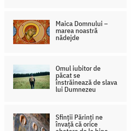
Maica Domnului –
marea noastră
nădejde
Omul iubitor de
păcat se
înstrăinează de slava
lui Dumnezeu
Sfinții Părinți ne
învață că orice
abatere de la bine