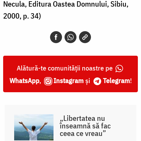
Necula, Editura Oastea Domnului, Sibiu,
2000, p. 34)
Alătură-te comunității noastre pe
WhatsApp
,
Instagram
și
Telegram
!
„Libertatea nu
înseamnă să fac
ceea ce vreau”