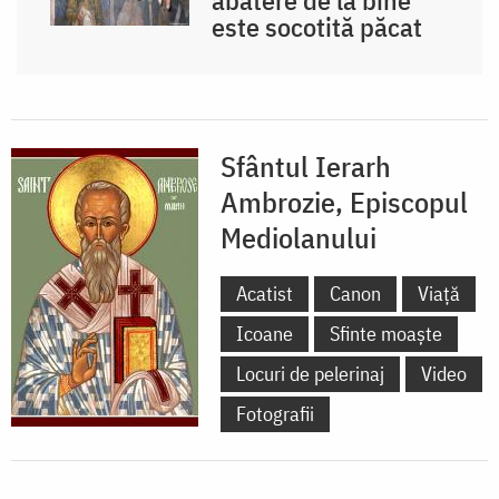
este socotită păcat
Sfântul Ierarh
Ambrozie, Episcopul
Mediolanului
Acatist
Canon
Viață
Icoane
Sfinte moaște
Locuri de pelerinaj
Video
Fotografii