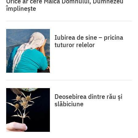
Orice ar cere Maica Domnului, Dumnezeu
împlinește
Iubirea de sine – pricina
tuturor relelor
Deosebirea dintre rău și
slăbiciune