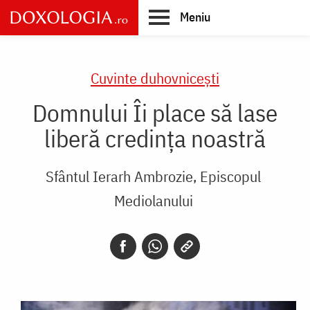
Skip
Meniu
to
main
Main
content
navigation
Cuvinte duhovnicești
Domnului Îi place să lase
liberă credința noastră
Sfântul Ierarh Ambrozie, Episcopul
Mediolanului