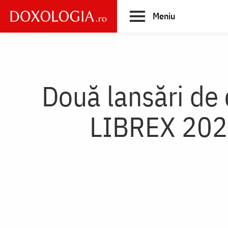
Skip
Meniu
to
main
Main
content
navigation
Două lansări de 
LIBREX 2025