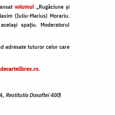
lansat
volumul
„Rugăciune și
Maxim (Iuliu-Marius) Morariu.
același spațiu. Moderatorul
nd adresate tuturor celor care
ldecartelibrex.ro
.
24,
Restitutio Dosoftei 400
)