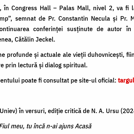
 în Congress Hall – Palas Mall, nivel 2, va fi 
timp”, semnat de Pr. Constantin Necula și Pr. 
ntinuarea conferinței susținute de autor în 
nea, Cătălin Jeckel.
 profunde și actuale ale vieții duhovnicești, fii
e prin lectură și dialog spiritual.
tului poate fi consultat pe site-ul oficial:
targu
niev) în versuri, ediție critică de N. A. Ursu (20
Fiul meu, tu încă n-ai ajuns Acasă