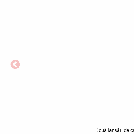
Două
Două lansări de c
lansări