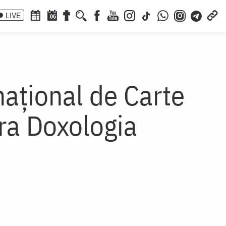
LIVE
06
național de Carte
ra Doxologia