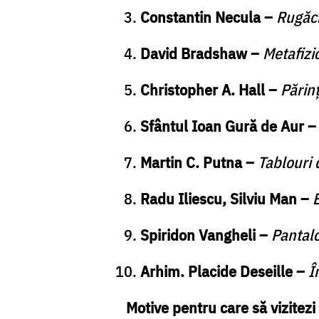
Constantin Necula –
Rugăci
David Bradshaw –
Metafizic
Christopher A. Hall –
Părinț
Sfântul Ioan Gură de Aur 
Martin C. Putna –
Tablouri d
Radu Iliescu, Silviu Man –
E
Spiridon Vangheli –
Pantalo
Arhim. Placide Deseille –
Î
Motive pentru care să vizitezi