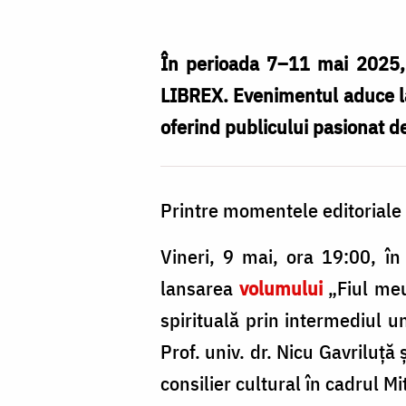
de
carte
În perioada 7–11 mai 2025, 
la
LIBREX. Evenimentul aduce laol
Târgul
oferind publicului pasionat de
Internațional
de
Printre momentele editoriale 
Carte
LIBREX
Vineri, 9 mai, ora 19:00, î
2025,
lansarea
volumului
„Fiul meu
semnate
spirituală prin intermediul un
de
Prof. univ. dr. Nicu Gavriluță
Editura
consilier cultural în cadrul Mi