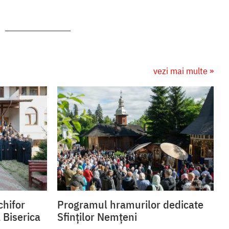
vezi mai multe »
chifor
Programul hramurilor dedicate
 Biserica
Sfinților Nemțeni