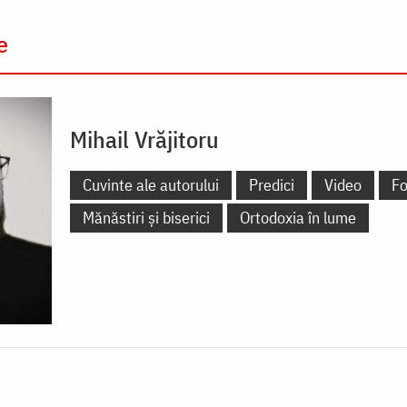
e
Mihail Vrăjitoru
Cuvinte ale autorului
Predici
Video
Fo
Mănăstiri și biserici
Ortodoxia în lume