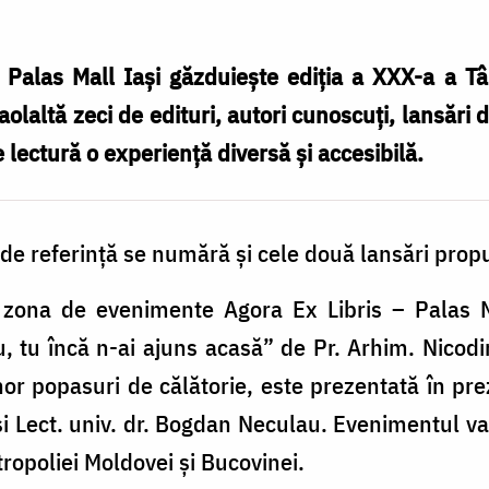
Palas Mall Iași găzduiește ediția a XXX-a a Târ
altă zeci de edituri, autori cunoscuți, lansări de
 lectură o experiență diversă și accesibilă.
de referință se numără și cele două lansări prop
n zona de evenimente Agora Ex Libris – Palas Ma
, tu încă n-ai ajuns acasă” de Pr. Arhim. Nicodi
or popasuri de călătorie, este prezentată în prez
 și Lect. univ. dr. Bogdan Neculau. Evenimentul v
tropoliei Moldovei și Bucovinei.