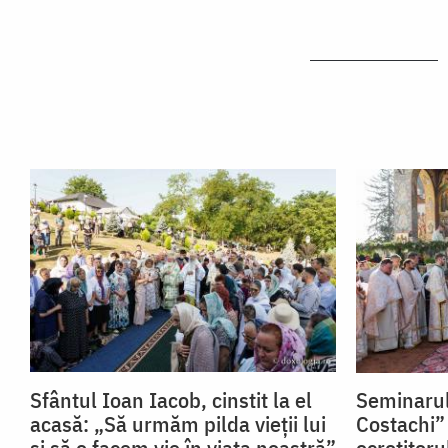
Sfântul Ioan Iacob, cinstit la el
Seminarul
acasă: „Să urmăm pilda vieții lui
Costachi” 
și să o facem vie în viața noastră”
ocrotitoru