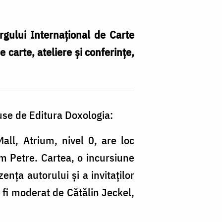
Tâ
In
gului Internațional de Carte
d
 carte, ateliere și conferințe,
Ca
L
2
s
use de Editura Doxologia:
d
ll, Atrium, nivel 0, are loc
Ed
m Petre. Cartea, o incursiune
D
ența autorului și a invitaților
a fi moderat de Cătălin Jeckel,