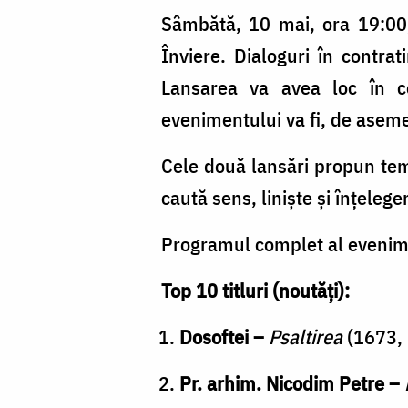
Doxologia
Sâmbătă, 10 mai, ora 19:00,
Înviere. Dialoguri în contra
Lansarea va avea loc în co
evenimentului va fi, de aseme
Cele două lansări propun teme
caută sens, liniște și înțeleger
Programul complet al evenimen
Top 10 titluri (noutăți):
Dosoftei –
Psaltirea
(1673, U
Pr. arhim. Nicodim Petre –