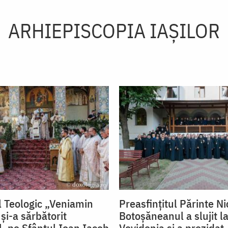
ARHIEPISCOPIA IAŞILOR
 Teologic „Veniamin
Preasfințitul Părinte Ni
și-a sărbătorit
Botoșăneanul a slujit la
l, pe Sfântul Ioan Iacob
Vovidenia și a prezidat