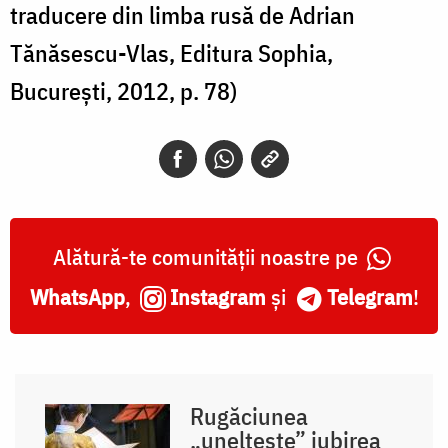
Nechifor
traducere din limba rusă de Adrian
Tănăsescu-Vlas, Editura Sophia,
București, 2012, p. 78)
Alătură-te comunității noastre pe
WhatsApp
,
Instagram
și
Telegram
!
Rugăciunea
„uneltește” iubirea