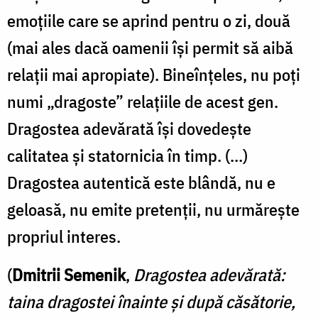
nu
emoțiile care se aprind pentru o zi, două
e
(mai ales dacă oamenii își permit să aibă
geloasă,
relații mai apropiate). Bineînțeles, nu poți
nu
numi „dragoste” relațiile de acest gen.
emite
pretenții,
Dragostea adevărată își dovedește
nu
calitatea și statornicia în timp. (…)
urmărește
Dragostea autentică este blândă, nu e
propriul
geloasă, nu emite pretenții, nu urmărește
interes
propriul interes.
/
(
Dmitrii Semenik
,
Dragostea adevărată:
Foto:
Oana
taina dragostei înainte și după căsătorie,