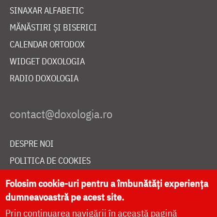
SINAXAR ALFABETIC
MĂNĂSTIRI ȘI BISERICI
CALENDAR ORTODOX
WIDGET DOXOLOGIA
RADIO DOXOLOGIA
DESPRE NOI
POLITICA DE COOKIES
DONEAZĂ ONLINE PENTRU CATEDRALA NAȚIONALĂ
Folosim cookie-uri pentru a îmbunătăți experiența
dumneavoastră pe acest site.
Prin continuarea navigării în această pagină
LIVE