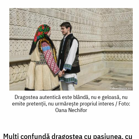
Dragostea
Dragostea autentică este blândă, nu e geloasă, nu
emite pretenții, nu urmărește propriul interes / Foto:
autentică
Oana Nechifor
este
blândă,
Mulți confundă dragostea cu pasiunea, cu