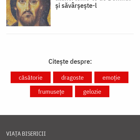
și săvârșește-l
Citește despre:
căsătorie
dragoste
emoție
frumusețe
gelozie
VIAȚA BISERICII