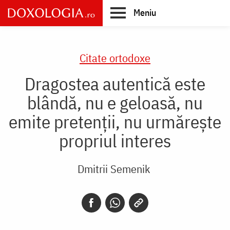
Skip
Meniu
to
main
Main
content
navigation
Citate ortodoxe
Dragostea autentică este
blândă, nu e geloasă, nu
emite pretenții, nu urmărește
propriul interes
Dmitrii Semenik