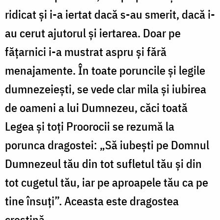
ridicat şi i-a iertat dacă s-au smerit, dacă i-
au cerut ajutorul şi iertarea. Doar pe
făţarnici i-a mustrat aspru şi fără
menajamente. În toate poruncile şi legile
dumnezeieşti, se vede clar mila şi iubirea
de oameni a lui Dumnezeu, căci toată
Legea şi toţi Proorocii se rezumă la
porunca dragostei: „Să iubeşti pe Domnul
Dumnezeul tău din tot sufletul tău şi din
tot cugetul tău, iar pe aproapele tău ca pe
tine însuţi”. Aceasta este dragostea
creştină.