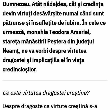
Dumnezeu. Atât nădejdea, cât şi credinţa
devin virtuţi desăvârşite numai când sunt
pătrunse şi însufleţite de iubire. În cele ce
urmează, monahia Teodora Amariei,
stareţa mănăstirii Peştera din judeţul
Neamţ, ne va vorbi despre virtutea
dragostei şi implicaţiile ei în viaţa
credincioşilor.
Ce este virtutea dragostei creştine?
Despre dragoste ca virtute creştină s-a