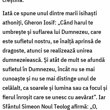
Iată ce spune unul dintre marii isihaşti
athoniţi, Gheron Iosif: „Când harul te
umbreşte şi suflarea lui Dumnezeu, care
este sufletul nostru, se înalţă aprinsă de
dragoste, atunci se realizează unirea
dumnezeiească. Şi atât de mult se afundă
sufletul în Dumnezeu, încât nu se mai
cunoaşte şi nu se mai distinge unul de
celălalt, ca soarele şi lumina sau ca focul şi
fierul înroşit care se unesc cu aevărat”. Iar
Sfântul Simeon Noul Teolog afirmă: „O,