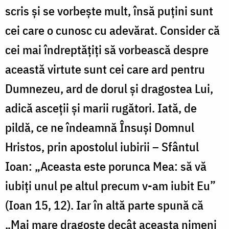
scris şi se vorbeşte mult, însă puţini sunt
cei care o cunosc cu adevărat. Consider că
cei mai îndreptăţiţi să vorbească despre
această virtute sunt cei care ard pentru
Dumnezeu, ard de dorul şi dragostea Lui,
adică asceţii şi marii rugători. Iată, de
pildă, ce ne îndeamnă Însuşi Domnul
Hristos, prin apostolul iubirii – Sfântul
Ioan: „Aceasta este porunca Mea: să vă
iubiţi unul pe altul precum v-am iubit Eu”
(Ioan 15, 12). Iar în altă parte spună că
„Mai mare dragoste decât aceasta nimeni