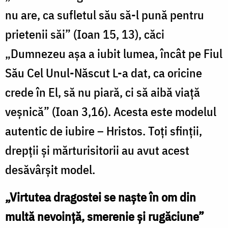
nu are, ca sufletul său să-l pună pentru
prietenii săi” (Ioan 15, 13), căci
„Dumnezeu aşa a iubit lumea, încât pe Fiul
Său Cel Unul-Născut L-a dat, ca oricine
crede în El, să nu piară, ci să aibă viaţă
veşnică” (Ioan 3,16). Acesta este modelul
autentic de iubire – Hristos. Toţi sfinţii,
drepţii şi mărturisitorii au avut acest
desăvârşit model.
„Virtutea dragostei se naşte în om din
multă nevoinţă, smerenie şi rugăciune”