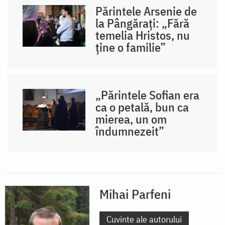
Părintele Arsenie de
la Pângărați: „Fără
temelia Hristos, nu
ține o familie”
„Părintele Sofian era
ca o petală, bun ca
mierea, un om
îndumnezeit”
Mihai Parfeni
Cuvinte ale autorului