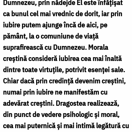
Mănăstirii
Dumnezeu, prin nădejde El este înfăţişat
Peştera
ca bunul cel mai vrednic de dorit, iar prin
din
iubire putem ajunge încă de aici, pe
judeţul
pământ, la o comuniune de viaţă
Neamţ.
suprafirească cu Dumnezeu. Morala
creştină consideră iubirea cea mai înaltă
dintre toate virtuţile, potrivit esenţei sale.
Chiar dacă prin credinţă devenim creştini,
numai prin iubire ne manifestăm cu
adevărat creştini. Dragostea realizează,
din punct de vedere psihologic şi moral,
cea mai puternică şi mai intimă legătură cu