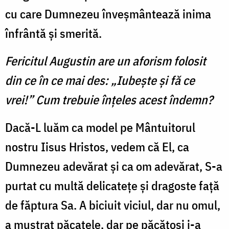
cu care Dumnezeu înveşmântează inima
înfrântă şi smerită.
Fericitul Augustin are un aforism folosit
din ce în ce mai des: „Iubeşte şi fă ce
vrei!” Cum trebuie înţeles acest îndemn?
Dacă-L luăm ca model pe Mântuitorul
nostru Iisus Hristos, vedem că El, ca
Dumnezeu adevărat şi ca om adevărat, S-a
purtat cu multă delicateţe şi dragoste faţă
de făptura Sa. A biciuit viciul, dar nu omul,
a mustrat păcatele, dar pe păcătoşi i-a