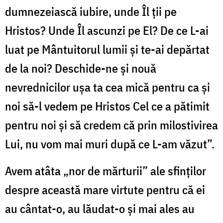
dumnezeiască iubire, unde Îl ţii pe
Hristos? Unde Îl ascunzi pe El? De ce L-ai
luat pe Mântuitorul lumii şi te-ai depărtat
de la noi? Deschide-ne şi nouă
nevrednicilor uşa ta cea mică pentru ca şi
noi să-l vedem pe Hristos Cel ce a pătimit
pentru noi şi să credem că prin milostivirea
Lui, nu vom mai muri după ce L-am văzut”.
Avem atâta „nor de mărturii” ale sfinţilor
despre această mare virtute pentru că ei
au cântat-o, au lăudat-o şi mai ales au