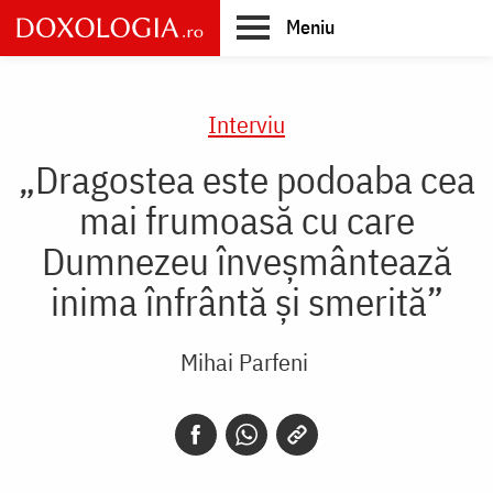
Skip
Meniu
to
main
Main
content
navigation
Interviu
„Dragostea este podoaba cea
mai frumoasă cu care
Dumnezeu înveşmântează
inima înfrântă şi smerită”
Mihai Parfeni