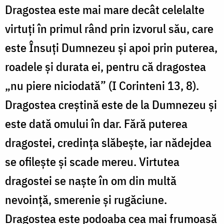
Dragostea este mai mare decât celelalte
virtuţi în primul rând prin izvorul său, care
este Însuţi Dumnezeu şi apoi prin puterea,
roadele şi durata ei, pentru că dragostea
„nu piere niciodată” (I Corinteni 13, 8).
Dragostea creştină este de la Dumnezeu şi
este dată omului în dar. Fără puterea
dragostei, credinţa slăbeşte, iar nădejdea
se ofileşte şi scade mereu. Virtutea
dragostei se naşte în om din multă
nevoinţă, smerenie şi rugăciune.
Dragostea este podoaba cea mai frumoasă