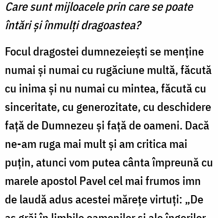
Care sunt mijloacele prin care se poate
întări şi înmulţi dragoastea?
Focul dragostei dumnezeieşti se menţine
numai şi numai cu rugăciune multă, făcută
cu inima şi nu numai cu mintea, făcută cu
sinceritate, cu generozitate, cu deschidere
faţă de Dumnezeu şi faţă de oameni. Dacă
ne-am ruga mai mult şi am critica mai
puţin, atunci vom putea cânta împreună cu
marele apostol Pavel cel mai frumos imn
de laudă adus acestei măreţe virtuţi: „De
aş grăi în limbile oamenilor şi ale îngerilor,