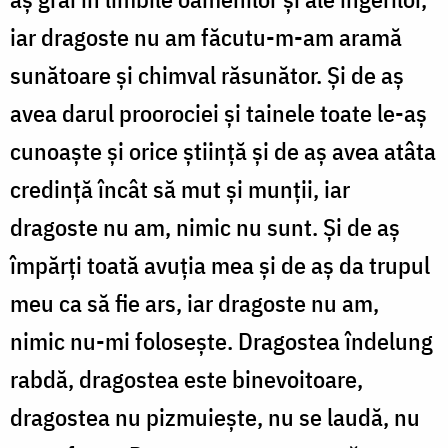
iar dragoste nu am făcutu-m-am aramă
sunătoare şi chimval răsunător. Şi de aş
avea darul proorociei şi tainele toate le-aş
cunoaşte şi orice ştiinţă şi de aş avea atâta
credinţă încât să mut şi munţii, iar
dragoste nu am, nimic nu sunt. Şi de aş
împărţi toată avuţia mea şi de aş da trupul
meu ca să fie ars, iar dragoste nu am,
nimic nu-mi foloseşte. Dragostea îndelung
rabdă, dragostea este binevoitoare,
dragostea nu pizmuieşte, nu se laudă, nu