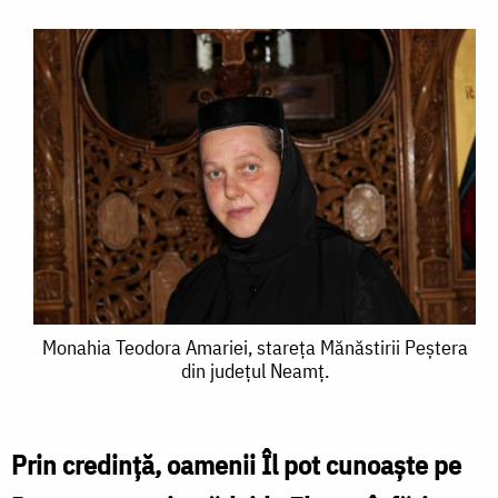
Monahia
Monahia Teodora Amariei, stareţa Mănăstirii Peştera
din judeţul Neamţ.
Teodora
Amariei,
stareţa
Prin credinţă, oamenii Îl pot cunoaşte pe