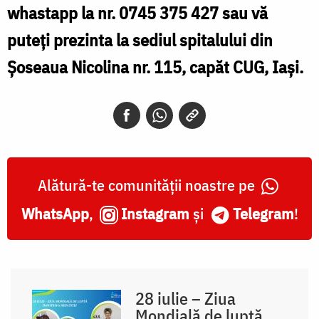
whastapp la nr. 0745 375 427 sau vă
puteți prezinta la sediul spitalului din
Şoseaua Nicolina nr. 115, capăt CUG, Iași.
Alătură-te comunității noastre pe
WhatsApp
,
Instagram
și
Telegram
!
28 iulie – Ziua
Mondială de luptă