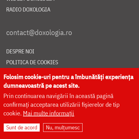
RADIO DOXOLOGIA
DESPRE NOI
POLITICA DE COOKIES
DONEAZĂ ONLINE PENTRU CATEDRALA NAȚIONALĂ
Folosim cookie-uri pentru a îmbunătăți experiența
dumneavoastră pe acest site.
Prin continuarea navigării în această pagină
LIVE
confirmați acceptarea utilizării fișierelor de tip
cookie.
Mai multe informații
Site dezvoltat de
DOXOLOGIA MEDIA
,
Sunt de acord
Nu, mulțumesc
Arhiepiscopia Iașilor | ©
doxologia.ro