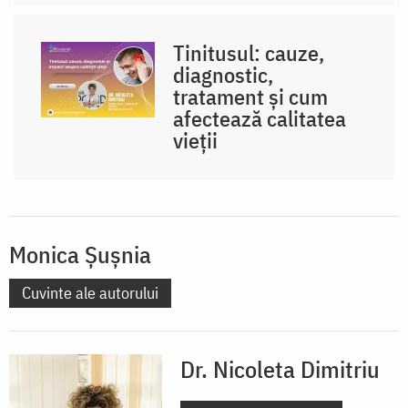
Tinitusul: cauze,
diagnostic,
tratament și cum
afectează calitatea
vieții
Monica Șușnia
Cuvinte ale autorului
Dr. Nicoleta Dimitriu