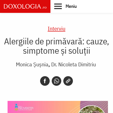
Skip
Meniu
to
main
Main
content
navigation
Interviu
Alergiile de primăvară: cauze,
simptome și soluții
Monica Șușnia
Dr. Nicoleta Dimitriu