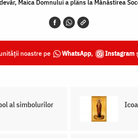
adevăr, Maica Domnului a plâns la Mănăstirea Soc
nității noastre pe
WhatsApp
,
Instagram
l al simbolurilor
Icoa