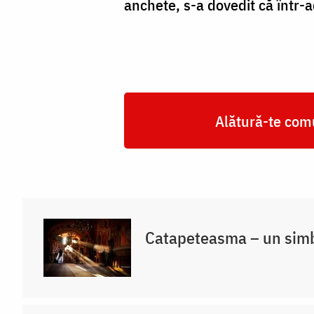
anchete, s-a dovedit că într-
Alătură-te comu
Catapeteasma – un simbo