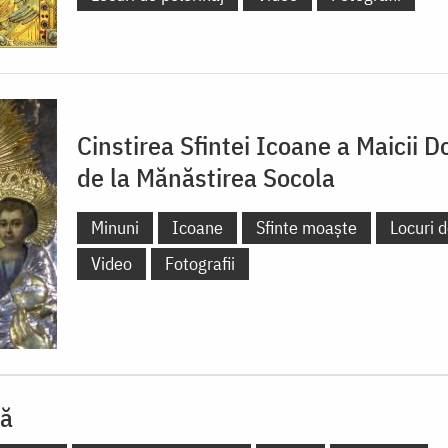
Cinstirea Sfintei Icoane a Maicii 
de la Mănăstirea Socola
Minuni
Icoane
Sfinte moaște
Locuri d
Video
Fotografii
lă