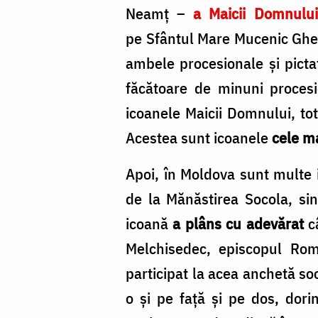
Neamț –
a Maicii Domnului
pe Sfântul Mare Mucenic Gheo
ambele procesionale și pictat
făcătoare de minuni proces
icoanele Maicii Domnului, to
Acestea sunt icoanele
cele m
Apoi, în Moldova sunt multe 
de la Mănăstirea Socola, sin
icoană
a plâns
cu adevărat
câ
Melchisedec, episcopul Rom
participat la acea anchetă soc
o și pe față și pe dos, dor