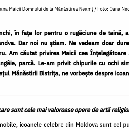
ana Maicii Domnului de la Mănăstirea Neamț / Foto: Oana Nec
chi, în fața lor pentru o rugăciune de taină, 
ândva. Dar noi nu știam. Ne vedeam doar durer
u. Am căutat privirea Maicii cea Înțelegătoare
gâie, parcă. Le-am privit chipurile cu ochi sim
ețul Mănăstirii Bistrița, ne vorbește despre icoa
care sunt cele mai valoroase opere de artă religi
obile, icoanele celebre din Moldova sunt cel pu