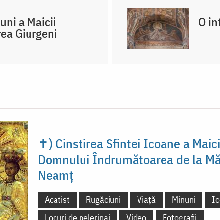
uni a Maicii
O in
rea Giurgeni
✝) Cinstirea Sfintei Icoane a Maici
Domnului Îndrumătoarea de la Mă
Neamț
Acatist
Rugăciuni
Viață
Minuni
Ic
Locuri de pelerinaj
Video
Fotografii