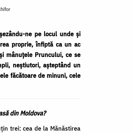
hifor
așezându-ne pe locul unde și
ea proprie, înfiptă ca un ac
 și mânuțele Pruncului, ce se
pli, neștiutori, așteptând un
I
nele făcătoare de minuni, cele
Ma
D
d
la
oasă din Moldova?
M
Bi
țin trei: cea de la Mănăstirea