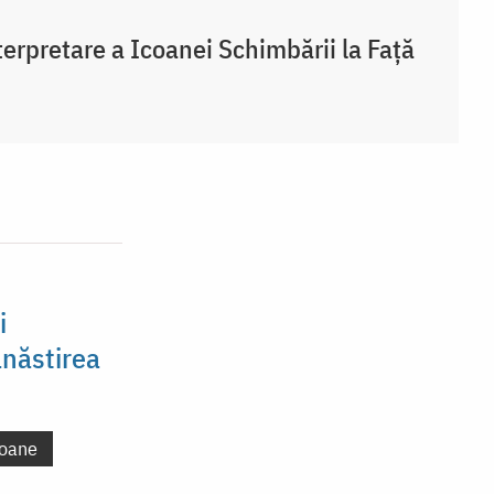
terpretare a Icoanei Schimbării la Față
i
năstirea
oane