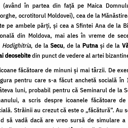
(având în partea din față pe Maica Domnu
rghe, ocrotitorul Moldovei), cea de la Mănăstire
e pe ambele părți, și cea a Sfintei Ana de la Bi
ională din Moldova, mai ales în vreme de sec
t
Hodighitria
, de la
Secu
, de la
Putna
și de la
Vă
ai deosebite
din punct de vedere al artei bizantin
icoane făcătoare de minuni și mai târzii. De ex
gura pentru care s-a făcut anchetă socială în I
teva luni, probabil pentru că Seminarul de la S
anului, a scris despre icoanele făcătoare de
ială. Străinii au crezut că este o „făcătură”. Au 
ind să vadă dacă are vreo sursă de simulare a a