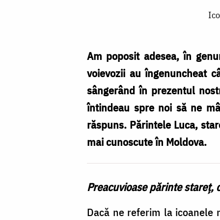
Icoana
Ico
Maicii
Domnului
de
Am poposit adesea, în genun
la
voievozii au îngenuncheat c
Mănăstirea
sângerând în prezentul nostr
Neamț
întindeau spre noi să ne mân
/
răspuns. Părintele Luca, star
Foto:
mai cunoscute în Moldova.
Oana
Nechifor
Preacuvioase părinte stareț, 
Dacă ne referim la icoanele m