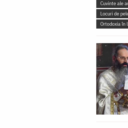
Cuvinte ale a
Locuri de pel
Ortodoxia în