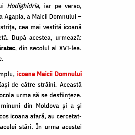
/
lui
Hodighidria
, iar pe verso,
Fo
a Agapia, a Maicii Domnului –
Șt
strița, cea mai vestită icoană
Co
etă. După acestea, urmează:
ratec
, din secolul al XVI-lea.
e.
emplu,
icoana Maicii Domnului
ași de către străini. Această
ocola urma să se desființeze.
 minuni din Moldova și a și
scos icoana afară, au cercetat-
celei stări. În urma acestei