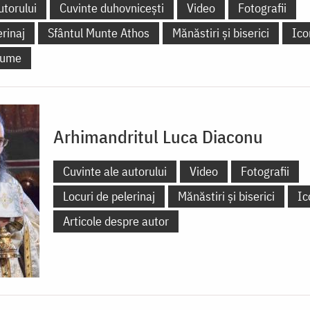
utorului
Cuvinte duhovnicești
Video
Fotografii
erinaj
Sfântul Munte Athos
Mănăstiri și biserici
Ico
 lume
Arhimandritul Luca Diaconu
Cuvinte ale autorului
Video
Fotografii
Locuri de pelerinaj
Mănăstiri și biserici
Ic
Articole despre autor