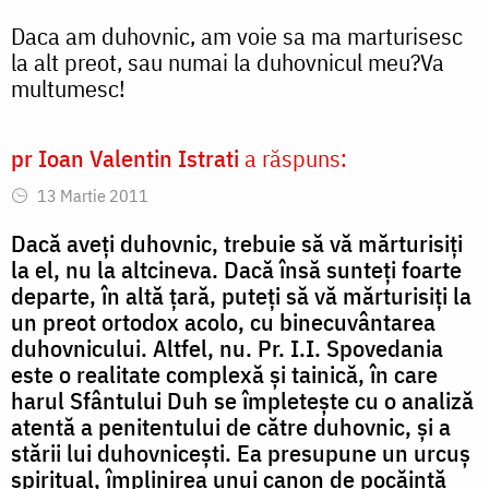
Daca am duhovnic, am voie sa ma marturisesc
la alt preot, sau numai la duhovnicul meu?Va
multumesc!
pr Ioan Valentin Istrati
a răspuns:
13 Martie 2011
Dacă aveți duhovnic, trebuie să vă mărturisiți
la el, nu la altcineva. Dacă însă sunteți foarte
departe, în altă țară, puteți să vă mărturisiți la
un preot ortodox acolo, cu binecuvântarea
duhovnicului. Altfel, nu. Pr. I.I. Spovedania
este o realitate complexă și tainică, în care
harul Sfântului Duh se împletește cu o analiză
atentă a penitentului de către duhovnic, și a
stării lui duhovnicești. Ea presupune un urcuș
spiritual, împlinirea unui canon de pocăință