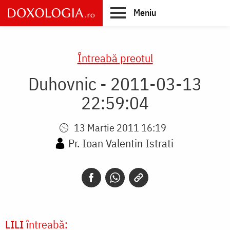
Skip
Meniu
to
main
Main
content
navigation
Întreabă preotul
Duhovnic - 2011-03-13
22:59:04
13 Martie 2011 16:19
Pr. Ioan Valentin Istrati
LILI
întreabă: