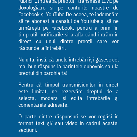
rubricii „Întreabă preotul” transmise LIVE pe
doxologia.ro și pe conturile noastre de
Facebook și YouTube.De aceea, te îndemnăm
să te abonezi la canalul de YouTube și să ne
urmărești pe Facebook, pentru a primi în
timp util notificările și a afla când intrăm în
direct cu unul dintre preoții care vor
răspunde la întrebări.
Nu uita, însă, că unele întrebări își găsesc cel
mai bun răspuns la părintele duhovnic sau la
preotul din parohia ta!
Pentru că timpul transmisiunilor în direct
este limitat, ne rezervăm dreptul de a
selecta, modera și edita întrebările și
comentariile adresate.
O parte dintre răspunsuri se vor regăsi în
format text și/ sau video în cadrul acestei
secțiuni.