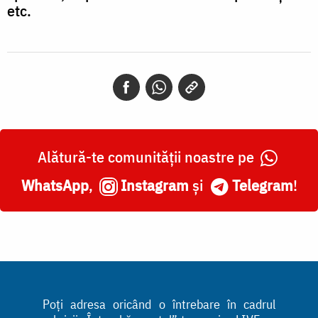
etc.
Alătură-te comunității noastre pe
WhatsApp
,
Instagram
și
Telegram
!
Poți adresa oricând o întrebare în cadrul