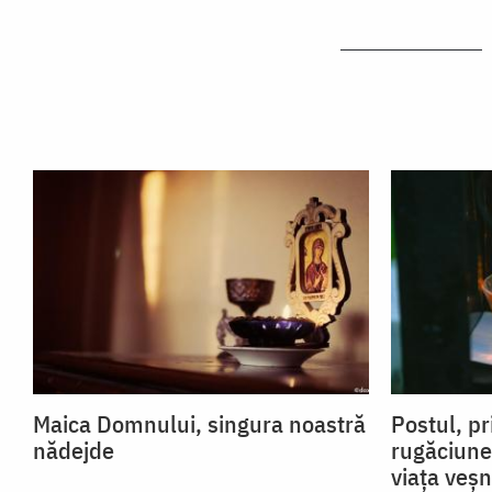
Maica Domnului, singura noastră
Postul, pr
nădejde
rugăciune
viața veșn