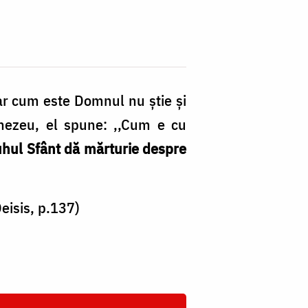
dar cum este Domnul nu ştie şi
nezeu, el spune: ,,Cum e cu
uhul Sfânt dă mărturie despre
Deisis, p.137)