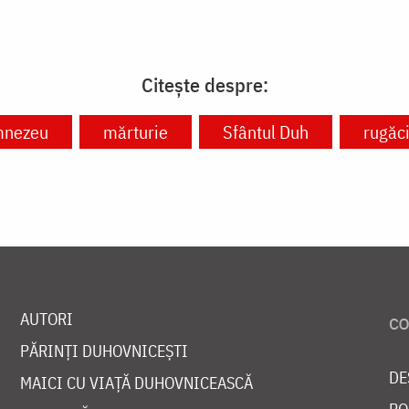
Citește despre:
nezeu
mărturie
Sfântul Duh
rugăc
AUTORI
PĂRINȚI DUHOVNICEȘTI
DE
MAICI CU VIAȚĂ DUHOVNICEASCĂ