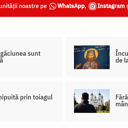
nității noastre pe
WhatsApp
,
Instagram
rugăciunea sunt
Încu
că
de l
ipuită prin toiagul
Fără
mân