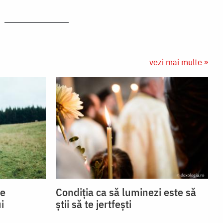
vezi mai multe »
se
Condiția ca să luminezi este să
i
știi să te jertfești