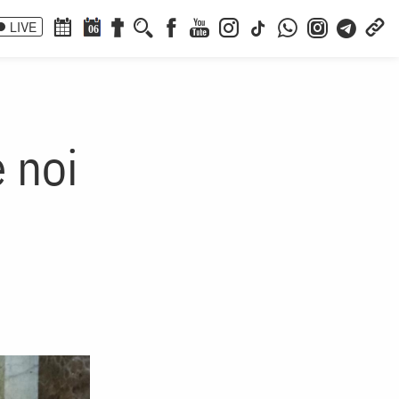
LIVE
06
 noi