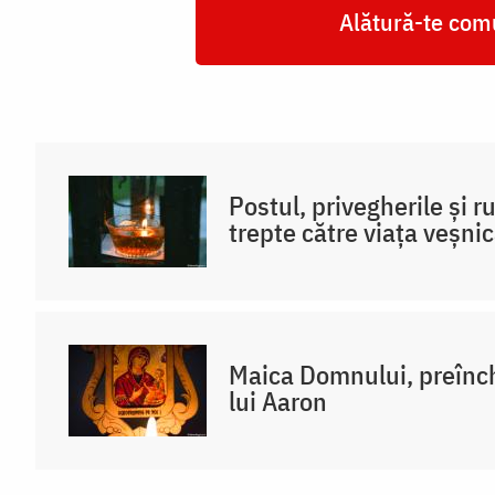
Alătură-te comu
Postul, privegherile și 
trepte către viața veșni
Maica Domnului, preînch
lui Aaron