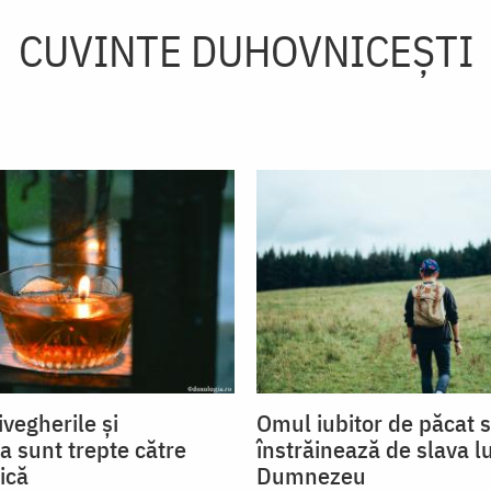
CUVINTE DUHOVNICEȘTI
ivegherile și
Omul iubitor de păcat 
a sunt trepte către
înstrăinează de slava lu
ică
Dumnezeu