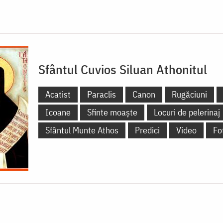
Sfântul Cuvios Siluan Athonitul
Acatist
Paraclis
Canon
Rugăciuni
Icoane
Sfinte moaște
Locuri de pelerinaj
Sfântul Munte Athos
Predici
Video
Fo