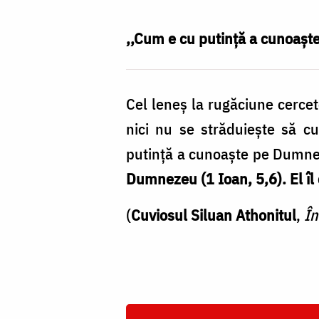
Cojocariu
,,Cum e cu putinţă a cunoaşt
Cel leneş la rugăciune cercet
nici nu se străduieşte să 
putinţă a cunoaşte pe Dumnez
Dumnezeu (1 Ioan, 5,6). El îl 
(
Cuviosul Siluan Athonitul
,
În