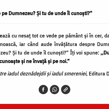
e pe Dumnezeu? Şi tu de unde îl cunoşti?”
ează cu nesaţ tot ce vede pe pământ şi în cer, 
cunoască, iar când aude învăţătura despre Dum
eu? Şi tu de unde îl cunoşti?” Îţi voi spune:
,,D
cunoaşte şi ne învaţă şi pe noi.”
tre iadul deznădejdii şi iadul smereniei
, Editura 