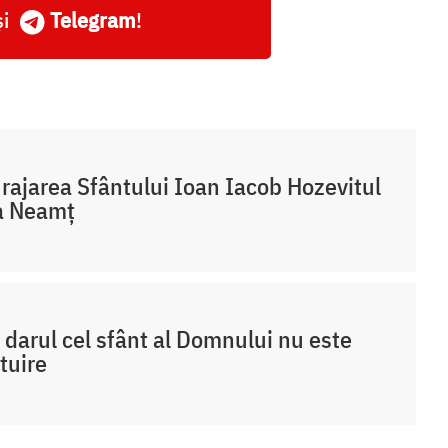
și
Telegram
!
rajarea Sfântului Ioan Iacob Hozevitul
a Neamț
 darul cel sfânt al Domnului nu este
tuire