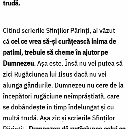
trudă.
/
Foto:
Ștefan
Citind scrierile Sfinților Părinți, ai văzut
Cojocariu
că
cel ce vrea să-și curățească inima de
patimi, trebuie să cheme în ajutor pe
Dumnezeu
. Așa este. Însă nu vei putea să
zici Rugăciunea lui Iisus dacă nu vei
alunga gândurile. Dumnezeu nu cere de la
începători rugăciune neîmprăștiată, care
se dobândește în timp îndelungat și cu
multă trudă. Așa zic și scrierile Sfinților
Părinți:
„Dumnezeu dă rugăciunea celui ce