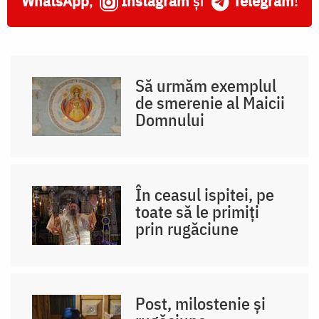
WhatsApp
,
Instagram
și
Telegram
!
Să urmăm exemplul
de smerenie al Maicii
Domnului
În ceasul ispitei, pe
toate să le primiți
prin rugăciune
Post, milostenie și