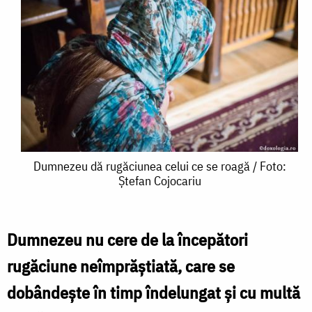
Dumnezeu
Dumnezeu dă rugăciunea celui ce se roagă / Foto:
Ștefan Cojocariu
dă
rugăciunea
celui
Dumnezeu nu cere de la începători
ce
rugăciune neîmprăștiată, care se
se
dobândește în timp îndelungat și cu multă
roagă