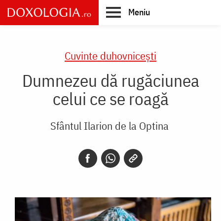
Skip
Meniu
to
main
Main
content
navigation
Cuvinte duhovnicești
Dumnezeu dă rugăciunea
celui ce se roagă
Sfântul Ilarion de la Optina