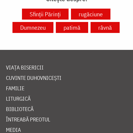
Sfinții Părinți
rugăciune
Dumnezeu
patimă
râvnă
VIAȚA BISERICII
CUVINTE DUHOVNICEȘTI
FAMILIE
LITURGICĂ
BIBLIOTECĂ
ÎNTREABĂ PREOTUL
MEDIA