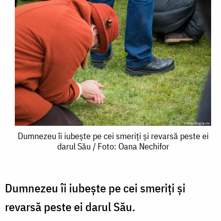
Dumnezeu
Dumnezeu îi iubește pe cei smeriți și revarsă peste ei
darul Său / Foto: Oana Nechifor
îi
iubește
pe
Dumnezeu îi iubește pe cei smeriți și
cei
revarsă peste ei darul Său.
smeriți