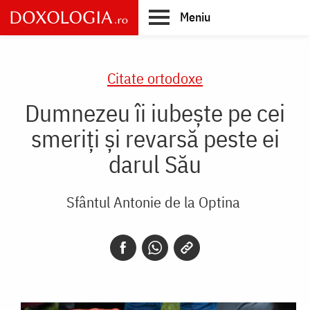
Skip
Meniu
to
main
Main
content
navigation
Citate ortodoxe
Dumnezeu îi iubește pe cei
smeriți și revarsă peste ei
darul Său
Sfântul Antonie de la Optina