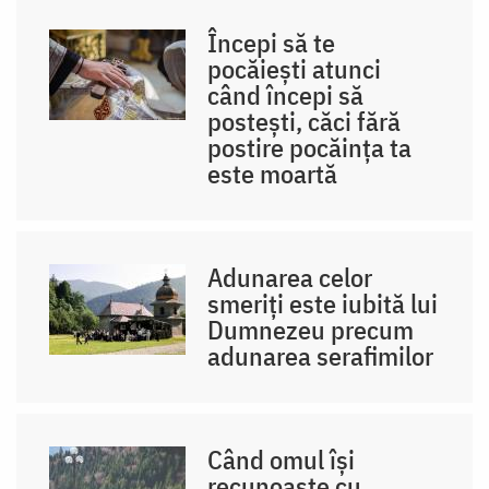
Începi să te
pocăiești atunci
când începi să
postești, căci fără
postire pocăința ta
este moartă
Adunarea celor
smeriți este iubită lui
Dumnezeu precum
adunarea serafimilor
Când omul își
recunoaște cu