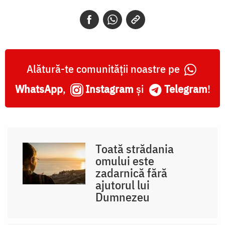
și
revarsă
peste
Alătură-te comunității noastre pe
ei
darul
WhatsApp
,
Instagram
și
Telegram
!
Său
/
Foto:
Toată strădania
Oana
omului este
zadarnică fără
Nechifor
ajutorul lui
Dumnezeu