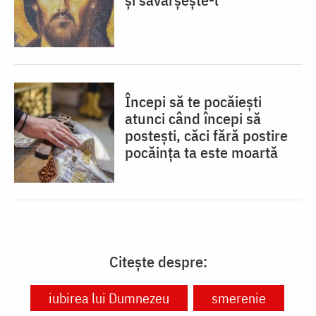
Începi să te pocăiești
atunci când începi să
postești, căci fără postire
pocăința ta este moartă
Citește despre:
iubirea lui Dumnezeu
smerenie