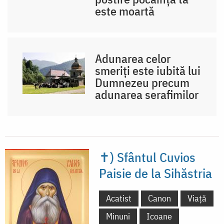
este moartă
Adunarea celor
smeriți este iubită lui
Dumnezeu precum
adunarea serafimilor
✝) Sfântul Cuvios
Paisie de la Sihăstria
Acatist
Canon
Viață
Minuni
Icoane