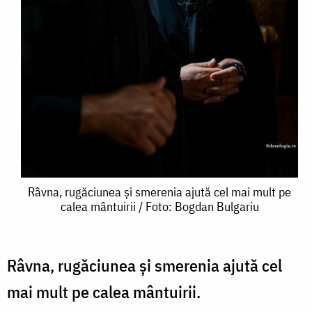
Râvna,
Râvna, rugăciunea și smerenia ajută cel mai mult pe
calea mântuirii / Foto: Bogdan Bulgariu
rugăciunea
și
smerenia
Râvna, rugăciunea și smerenia ajută cel
ajută
mai mult pe calea mântuirii.
cel