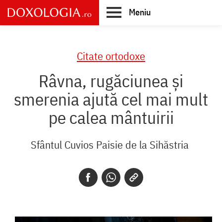
Skip
Meniu
to
main
Main
content
navigation
Citate ortodoxe
Râvna, rugăciunea și
smerenia ajută cel mai mult
pe calea mântuirii
Sfântul Cuvios Paisie de la Sihăstria