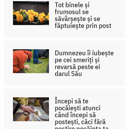
Tot binele și
frumosul se
săvârșește și se
făptuiește prin post
Dumnezeu îi iubește
pe cei smeriți și
revarsă peste ei
darul Său
Începi să te
pocăiești atunci
când începi să
postești, căci fără
postire pocăința ta