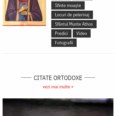
Sfinte moaște
Locuri de pelerinaj
Sfântul Munte Athos
Predici
Video
Fotografii
CITATE ORTODOXE
vezi mai multe »