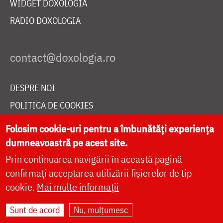
WIDGET DOXOLOGIA
RADIO DOXOLOGIA
DESPRE NOI
POLITICA DE COOKIES
DONEAZĂ ONLINE PENTRU CATEDRALA NAȚIONALĂ
Folosim cookie-uri pentru a îmbunătăți experiența
dumneavoastră pe acest site.
Prin continuarea navigării în această pagină
LIVE
confirmați acceptarea utilizării fișierelor de tip
cookie.
Mai multe informații
Site dezvoltat de
DOXOLOGIA MEDIA
,
Sunt de acord
Nu, mulțumesc
Arhiepiscopia Iașilor | ©
doxologia.ro