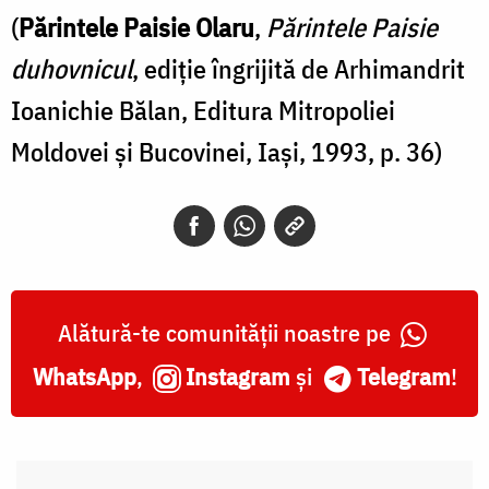
(
Părintele Paisie Olaru
,
Părintele Paisie
mai
duhovnicul
, ediţie îngrijită de Arhimandrit
mult
Ioanichie Bălan, Editura Mitropoliei
pe
Moldovei şi Bucovinei, Iaşi, 1993, p. 36)
calea
mântuirii
/
Foto:
Bogdan
Alătură-te comunității noastre pe
Bulgariu
WhatsApp
,
Instagram
și
Telegram
!