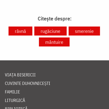
Citește despre:
râvnă
rugăciune
smerenie
mântuire
VIAȚA BISERICII
CUVINTE DUHOVNICEȘTI
FAMILIE
LITURGICĂ
BIBLIOTECĂ