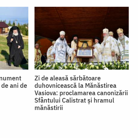
onument
Zi de aleasă sărbătoare
 de ani de
duhovnicească la Mănăstirea
Vasiova: proclamarea canonizării
Sfântului Calistrat și hramul
mănăstirii