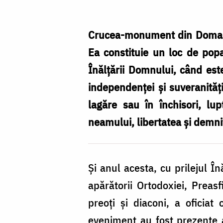
comemorați
la
Crucea-monument din Domașnea 
Crucea-
Ea constituie un loc de pop
monument
Înălțării Domnului, când este
din
independenței și suveranități
Domașnea
lagăre sau în închisori, lu
neamului, libertatea și demn
Și anul acesta, cu prilejul Î
apărătorii Ortodoxiei, Preas
preoți și diaconi, a oficia
eveniment au fost prezente au