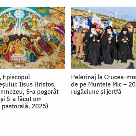
, Episcopul
Pelerinaj la Crucea-m
ului: Iisus Hristos,
de pe Muntele Mic – 20
Dumnezeu, S-a pogorât
rugăciune și jertfă
 și S-a făcut om
e pastorală, 2025)