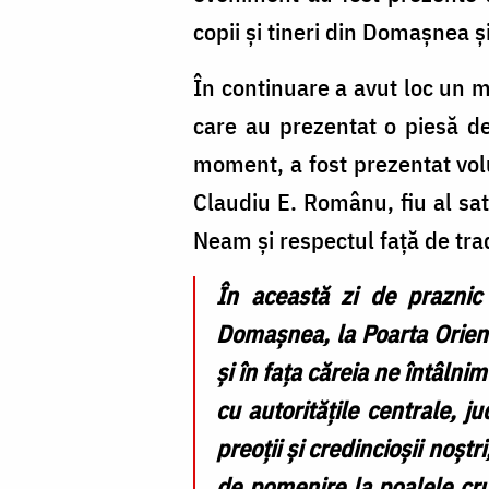
copii și tineri din Domașnea ș
În continuare a avut loc un m
care au prezentat o piesă de 
moment, a fost prezentat vol
Claudiu E. Românu, fiu al sa
Neam și respectul față de trad
În această zi de praznic 
Domașnea, la Poarta Orient
și în fața căreia ne întâlni
cu autoritățile centrale, ju
preoții și credincioșii noș
de pomenire la poalele cruc