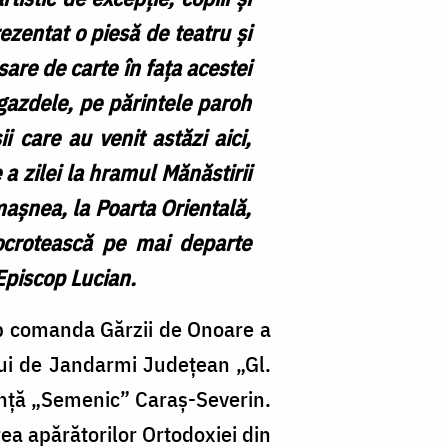
rezentat o piesă de teatru și
sare de carte în fața acestei
 gazdele, pe părintele paroh
 care au venit astăzi aici,
a zilei la hramul Mănăstirii
mașnea, la Poarta Orientală,
ocrotească pe mai departe
Episcop Lucian.
ub comanda Gărzii de Onoare a
ului de Jandarmi Județean „Gl.
gență „Semenic” Caraș-Severin.
a apărătorilor Ortodoxiei din