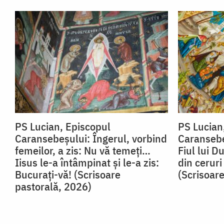
PS Lucian, Episcopul
PS Lucian
Caransebeșului: Îngerul, vorbind
Caransebeș
femeilor, a zis: Nu vă temeți…
Fiul lui 
Iisus le-a întâmpinat și le-a zis:
din ceruri
Bucurați-vă! (Scrisoare
(Scrisoar
pastorală, 2026)