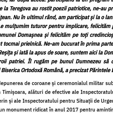
e la Teregova au rostit poezii patriotice, ne-au p
ățean. Nu în ultimul rând, am participat și la o lan
 Le mulțumim tuturor pentru implicare, felicităm
unei Domașnea și felicităm pe toți credincioșii
 tocmai prielnică. Ne-am bucurat în prima parte 
șița și iată la apus de soare, suntem aici la Do
oii patriei. Îl rugăm pe bunul Dumnezeu să 
Biserica Ortodoxă Română, a precizat Părintele 
depunerea de coroane și ceremonialul militar s
 Timișoara, alături de efective ale Inspectorat
rin și ale Inspectoratului pentru Situații de Ur
n monument ridicat în anul 2017 pentru amintire