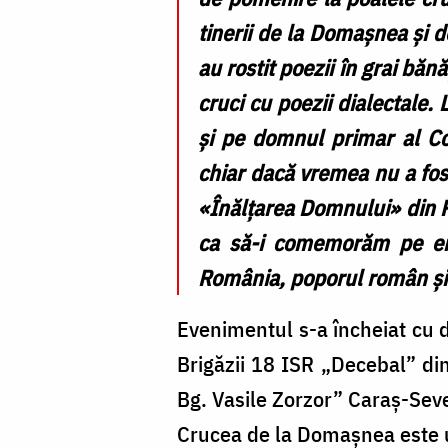
tinerii de la Domașnea și d
au rostit poezii în grai băn
cruci cu poezii dialectale.
și pe domnul primar al Com
chiar dacă vremea nu a fost
«Înălțarea Domnului» din Re
ca să-i comemorăm pe er
România, poporul român și 
Evenimentul s-a încheiat cu 
Brigăzii 18 ISR „Decebal” din
Bg. Vasile Zorzor” Caraș-Seve
Crucea de la Domașnea este u