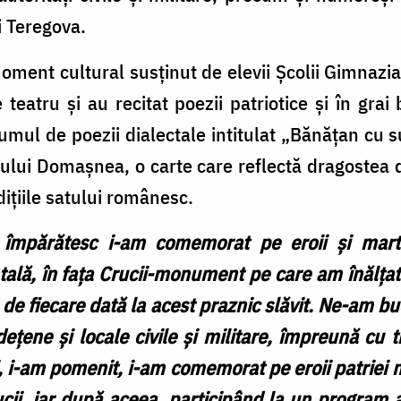
i Teregova.
oment cultural susținut de elevii Școlii Gimnaz
teatru și au recitat poezii patriotice și în grai
umul de poezii dialectale intitulat „Bănățan cu
tului Domașnea, o carte care reflectă dragostea
ițiile satului românesc.
împărătesc i-am comemorat pe eroii și martiri
ală, în fața Crucii-monument pe care am înălțat
m de fiecare dată la acest praznic slăvit. Ne-am b
dețene și locale civile și militare, împreună cu t
tri, i-am pomenit, i-am comemorat pe eroii patriei
ii, iar după aceea. participând la un program art