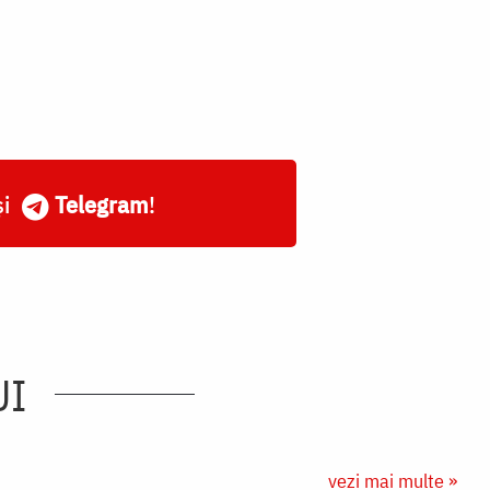
și
Telegram
!
UI
vezi mai multe »