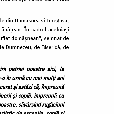
iale din Domașnea și Teregova,
 bănățean. În cadrul aceluiași
 suflet domășnean”, semnat de
 de Dumnezeu, de Biserică, de
i patriei noastre aici, la
-o în urmă cu mai mulți ani
ucurat și astăzi că, împreună
inerii și copiii, împreună cu
 noastre, săvârșind rugăciuni
istic de excepție, copiii și