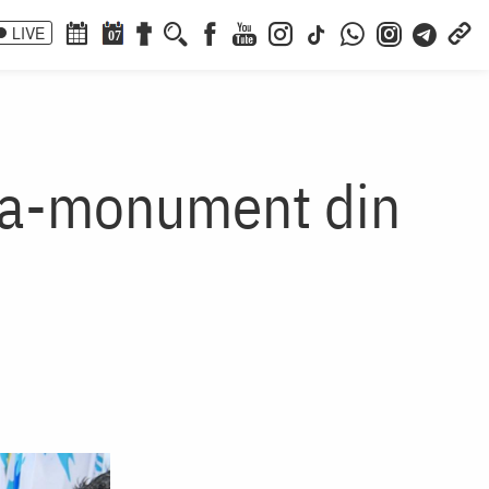
LIVE
07
cea-monument din