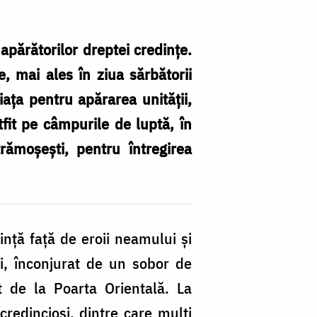
apărătorilor dreptei credințe.
 mai ales în ziua sărbătorii
iața pentru apărarea unității,
tfit pe câmpurile de luptă, în
Er
rămoșești, pentru întregirea
n
c
la
C
ință față de eroii neamului și
m
ui, înconjurat de un sobor de
di
t de la Poarta Orientală. La
D
credincioși, dintre care mulți