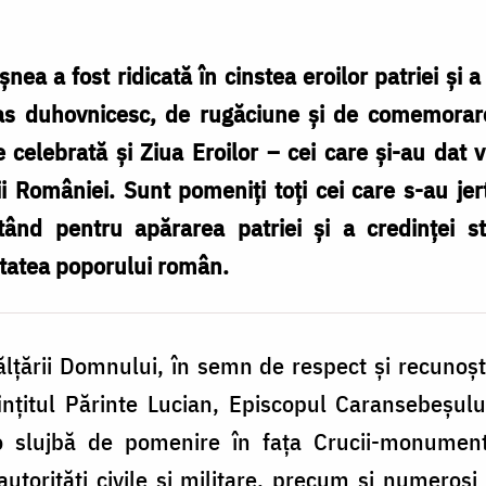
a fost ridicată în cinstea eroilor patriei și a 
as duhovnicesc, de rugăciune și de comemorare,
 celebrată și Ziua Eroilor – cei care și-au dat v
i României. Sunt pomeniți toți cei care s-au jer
ptând pentru apărarea patriei și a credinței st
itatea poporului român.
nălțării Domnului, în semn de respect și recunoșt
fințitul Părinte Lucian, Episcopul Caransebeșul
t o slujbă de pomenire în fața Crucii-monumen
torități civile și militare, precum și numeroși 