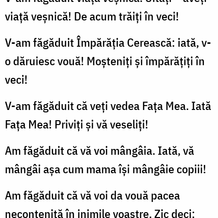
viaţă veşnică! De acum trăiţi în veci!
V-am făgăduit Împărăţia Cerească: iată, v-
o dăruiesc vouă! Moşteniţi şi împărăţiţi în
veci!
V-am făgăduit că veți vedea Faţa Mea. Iată
Fața Mea! Priviţi şi vă veseliți!
Am făgăduit că vă voi mângâia. Iată, vă
mângâi aşa cum mama îşi mângâie copiii!
Am făgăduit că vă voi da vouă pacea
necontenită în inimile voastre. Zic deci: