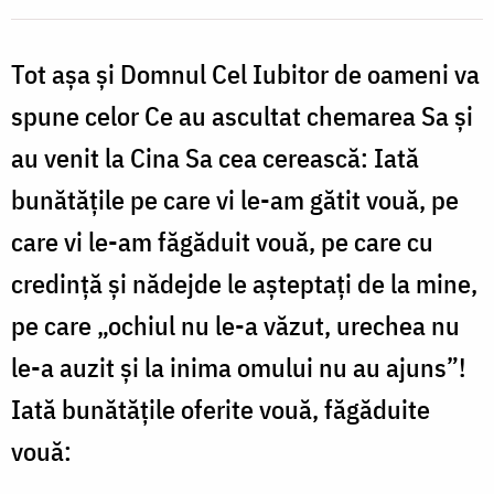
/
Tot aşa şi Domnul Cel Iubitor de oameni va
Foto:
Oana
spune celor Ce au ascultat chemarea Sa şi
Nechifor
au venit la Cina Sa cea cerească: Iată
bunătăţile pe care vi le-am gătit vouă, pe
care vi le-am făgăduit vouă, pe care cu
credinţă şi nădejde le aşteptaţi de la mine,
pe care „ochiul nu le-a văzut, urechea nu
le-a auzit şi la inima omului nu au ajuns”!
Iată bunătăţile oferite vouă, făgăduite
vouă: