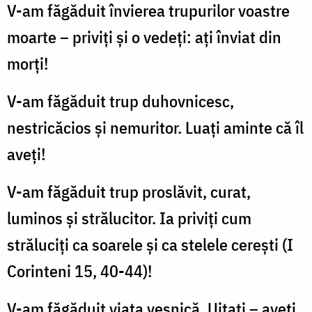
V-am făgăduit învierea trupurilor voastre
moarte – priviţi şi o vedeţi: ați înviat din
morţi!
V-am făgăduit trup duhovnicesc,
nestricăcios şi nemuritor. Luaţi aminte că îl
aveţi!
V-am făgăduit trup proslăvit, curat,
luminos şi strălucitor. Ia priviţi cum
străluciţi ca soarele şi ca stelele cereşti (I
Corinteni 15, 40-44)!
V-am făgăduit viaţa veşnică. Uitaţi – aveţi