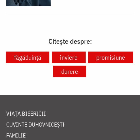
Citește despre:
făgăduință
înviere
promisiune
durere
VIAȚA BISERICII
CUVINTE DUHOVNICEȘTI
FAMILIE