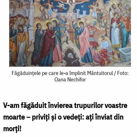
Făgăduințele
Făgăduințele pe care le-a împlinit Mântuitorul / Foto:
Oana Nechifor
pe
care
le-
V-am făgăduit învierea trupurilor voastre
a
moarte – priviți și o vedeți: ați înviat din
împlinit
morți!
Mântuitorul