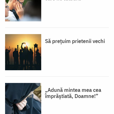
Să prețuim prietenii vechi
„Adună mintea mea cea
împrăștiată, Doamne!”