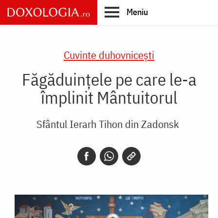
Skip
Meniu
to
main
Main
content
navigation
Cuvinte duhovnicești
Făgăduințele pe care le-a
împlinit Mântuitorul
Sfântul Ierarh Tihon din Zadonsk