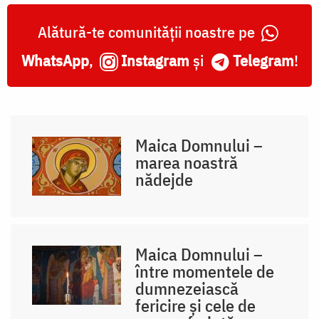
Alătură-te comunității noastre pe
WhatsApp
,
Instagram
și
Telegram
!
Maica Domnului –
marea noastră
nădejde
Maica Domnului –
între momentele de
dumnezeiască
fericire și cele de