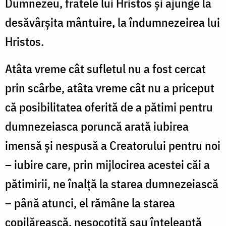
Dumnezeu, fratele lui Hristos şi ajunge la
desăvârşita mântuire, la îndumnezeirea lui
Hristos.
Atâta vreme cât sufletul nu a fost cercat
prin scârbe, atâta vreme cât nu a priceput
că posibilitatea oferită de a pătimi pentru
dumnezeiasca poruncă arată iubirea
imensă şi nespusă a Creatorului pentru noi
– iubire care, prin mijlocirea acestei căi a
pătimirii, ne înalţă la starea dumnezeiască
– până atunci, el rămâne la starea
copilărească, nesocotită sau înţeleaptă