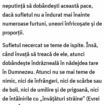
neputinţă să dobândeşti această pace,
dacă sufletul nu a îndurat mai înainte
numeroase furtuni, uneori înfricoşate şi de
proporţii.
Sufletul necercat se teme de ispite. Însă,
când învaţă să treacă de ele, atunci
dobândeşte îndrăzneală în nădejdea tare
în Dumnezeu. Atunci nu se mai teme de
nimic, nici de înfrângeri, nici de scârbe sau
de boli, nici de umilire şi de prigoană, nici
de întâlnirile cu „învăţături străine” (Evrei