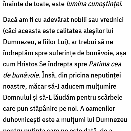
înainte de toate, este
lumina cunoştinţei
.
Dacă am fi cu adevărat nobili sau vrednici
(căci aceasta este calitatea aleşilor lui
Dumnezeu, a fiilor Lui), ar trebui să ne
îndreptăm spre suferinţe de bunăvoie, aşa
cum Hristos Se îndrepta spre
Patima cea
de bunăvoie
. Însă, din pricina neputinţei
noastre, măcar să-I aducem mulţumire
Domnului şi să-L lăudăm pentru scârbele
care pun stăpânire pe noi. A oamenilor
duhovniceşti este a mulţumi lui Dumnezeu
pentru putinţa care ne este dată, de a