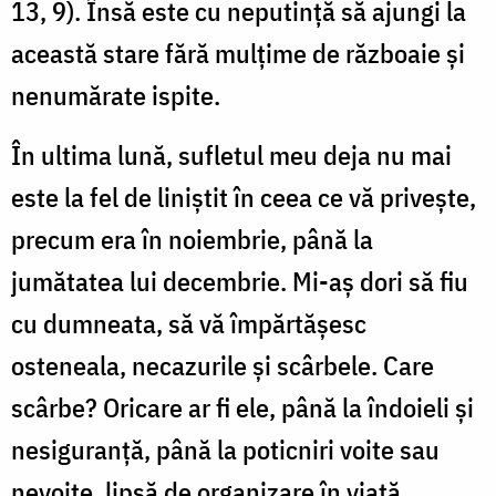
13, 9). Însă este cu neputinţă să ajungi la
această stare fără mulţime de războaie şi
nenumărate ispite.
În ultima lună, sufletul meu deja nu mai
este la fel de liniştit în ceea ce vă priveşte,
precum era în noiembrie, până la
jumătatea lui decembrie. Mi-aş dori să fiu
cu dumneata, să vă împărtăşesc
osteneala, necazurile şi scârbele. Care
scârbe? Oricare ar fi ele, până la îndoieli şi
nesiguranţă, până la poticniri voite sau
nevoite, lipsă de organizare în viaţă,