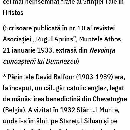
cel mai neînsemnat frate al Sfinţiei Tale în
Hristos
(Scrisoare publicată în nr. 10 al revistei
Asociaţiei „Rugul Aprins”, Muntele Athos,
21 ianuarie 1933, extrasă din
Nevoinţa
cunoaşterii lui Dumnezeu
)
* Părintele David Balfour (1903-1989) era,
la început, un călugăr catolic englez, legat
de mănăstirea benedictină din Chevetogne
(Belgia). A vizitat în 1932 Sfântul Munte,
unde i-a întâlnit pe Stareţul Siluan şi pe