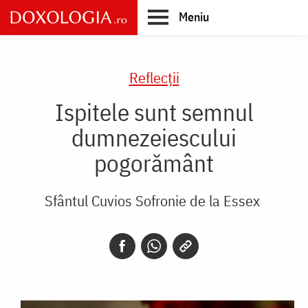
Skip
Meniu
to
main
Main
content
navigation
Reflecții
Ispitele sunt semnul
dumnezeiescului
pogorământ
Sfântul Cuvios Sofronie de la Essex