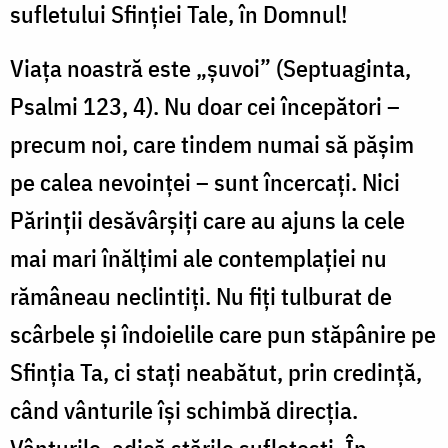
sufletului Sfinţiei Tale, în Domnul!
Viaţa noastră este „şuvoi” (Septuaginta,
Psalmi 123, 4). Nu doar cei începători –
precum noi, care tindem numai să păşim
pe calea nevoinţei – sunt încercaţi. Nici
Părinţii desăvârşiţi care au ajuns la cele
mai mari înălţimi ale contemplaţiei nu
rămâneau neclintiţi. Nu fiţi tulburat de
scârbele şi îndoielile care pun stăpânire pe
Sfinţia Ta, ci staţi neabătut, prin credinţă,
când vânturile îşi schimbă direcţia.
Vânturile, adică stările sufleteşti. În