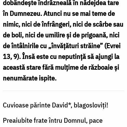
dobândeşte îndrăzneală în nădejdea tare
Foto:
în Dumnezeu. Atunci nu se mai teme de
Oana
nimic, nici de înfrângeri, nici de scârbe sau
Nechifor
de boli, nici de umilire şi de prigoană, nici
de întâlnirile cu „învăţături străine” (Evrei
13, 9). Însă este cu neputinţă să ajungi la
această stare fără mulţime de războaie şi
nenumărate ispite.
Cuvioase părinte David*, blagosloviţi!
Preaiubite frate întru Domnul, pace