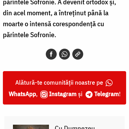
părintele Sofronie. A devenit ortodox şi,
din acel moment, a întreţinut până la
moarte o intensă corespondenţă cu
părintele Sofronie.
Alătură-te comunității noastre pe
WhatsApp
,
Instagram
și
Telegram
!
Cu Dumnezeu