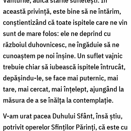
această privinţă, este bine să ne întărim,
conştientizând că toate ispitele care ne vin
sunt de mare folos: ele ne deprind cu
războiul duhovnicesc, ne îngăduie să ne
cunoaştem pe noi înşine. Un suflet vajnic
trebuie chiar să iubească ispitele întrucât,
depăşindu-le, se face mai puternic, mai
tare, mai cercat, mai înţelept, ajungând la
măsura de a se înălţa la contemplaţie.
V-am urat pacea Duhului Sfânt, însă ştiu,
potrivit operelor Sfinţilor Părinţi, că este cu