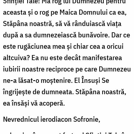
Sfinţiei Tale! Mă rog lui Dumnezeu pentru
aceasta şi o rog pe Maica Domnului ca ea,
Stăpâna noastră, să vă rânduiască viaţa
după a sa dumnezeiască bunăvoire. Dar ce
este rugăciunea mea şi chiar cea a oricui
altcuiva? Ea nu este decât manifestarea
iubirii noastre reciproce pe care Dumnezeu
ne-a lăsat-o moştenire. El Însuşi Se
îngrijeşte de dumneata. Stăpâna noastră,
ea însăşi vă acoperă.
Nevrednicul ierodiacon Sofronie,