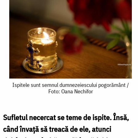
Ispitele
Ispitele sunt semnul dumnezeiescului pogorământ /
Foto: Oana Nechifor
sunt
semnul
dumnezeiescului
Sufletul necercat se teme de ispite. Însă,
pogorământ
când învaţă să treacă de ele, atunci
/