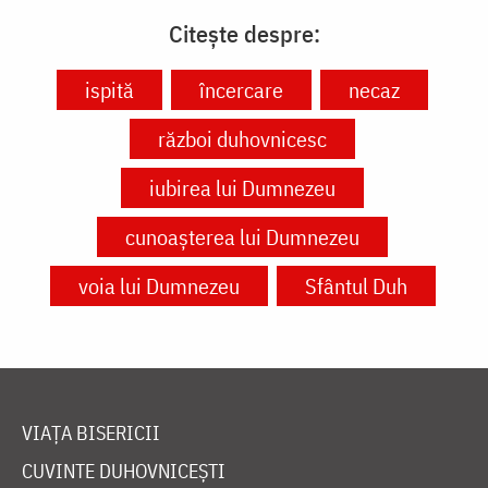
Citește despre:
ispită
încercare
necaz
război duhovnicesc
iubirea lui Dumnezeu
cunoașterea lui Dumnezeu
voia lui Dumnezeu
Sfântul Duh
VIAȚA BISERICII
CUVINTE DUHOVNICEȘTI