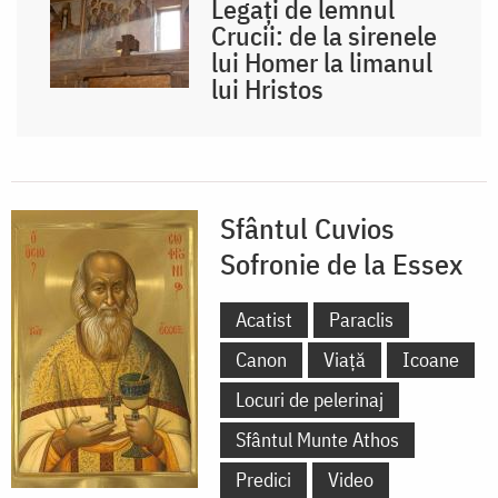
Legați de lemnul
Crucii: de la sirenele
lui Homer la limanul
lui Hristos
Sfântul Cuvios
Sofronie de la Essex
Acatist
Paraclis
Canon
Viață
Icoane
Locuri de pelerinaj
Sfântul Munte Athos
Predici
Video