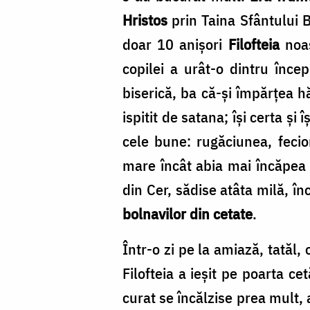
Hristos
prin Taina Sfântului 
doar 10 anişori
Filofteia
noas
copilei a urât-o dintru înce
biserică, ba că-şi împărţea hă
ispitit de satana; își certa și
cele bune: rugăciunea, fecio
mare încât abia mai încăpea 
din Cer, sădise atâta milă, în
bolnavilor din cetate
.
Într-o zi pe la amiază, tatăl,
Filofteia a ieşit pe poarta c
curat se încălzise prea mult,