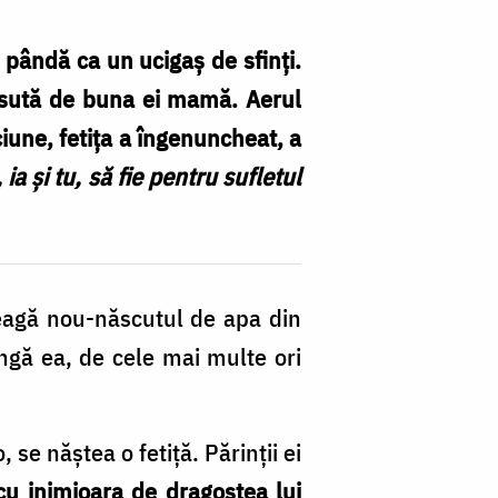
a pândă ca un ucigaş de sfinţi.
 ţesută de buna ei mamă. Aerul
iune, fetița a îngenuncheat, a
, ia şi tu, să fie pentru sufletul
 leagă nou-născutul de apa din
ângă ea, de cele mai multe ori
se năştea o fetiţă. Părinţii ei
cu ini­mioara de dragostea lui