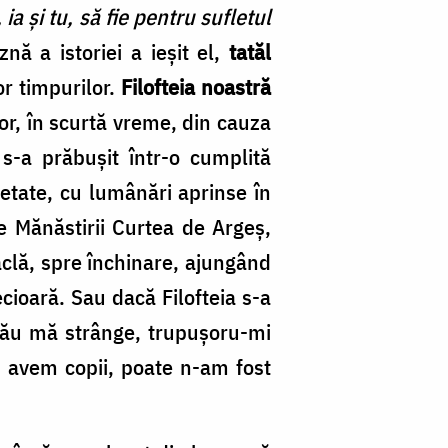
, ia şi tu, să fie pentru sufletul
 a istoriei a ieşit el,
tatăl
or timpurilor.
Filofteia noastră
ior, în scurtă vreme, din cauza
 s-a prăbuşit într-o cumplită
cetate, cu lumânări aprinse în
e Mănăstirii Curtea de Argeș,
aclă, spre închinare, ajun­gând
cioară. Sau dacă Filofteia s-a
 rău mă strânge, trupuşoru-mi
 avem copii, poate n-am fost