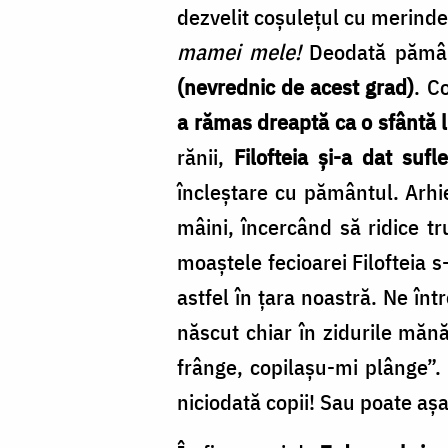
dezvelit coşuleţul cu merinde
mamei mele!
Deodată pământ
(nevrednic de acest grad)
. C
a rămas dreaptă ca o sfântă
rănii,
Fi­lofteia şi-a dat sufl
încleștare cu pământul. Arhie
mâini, încercând să ridice t
moaştele fecioarei Filofteia s
astfel în ţara noastră. Ne în
născut chiar în zidurile măn
frânge, copilaşu-mi plânge”
niciodată copii! Sau poate aş