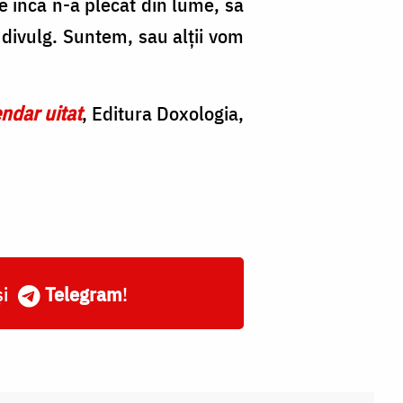
re încă n-a plecat din lume, să
 divulg. Sun­tem, sau alţii vom
endar uitat
, Editura Doxologia,
și
Telegram
!