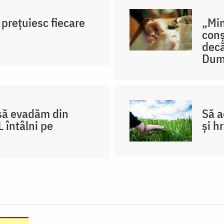
 prețuiesc fiecare
„Mi
conș
decă
Dum
– să evadăm din
Să a
 întâlni pe
și h