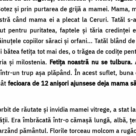
Botez şi prin purtarea de grijă a mamei. Mama, 
tră când mama ei a plecat la Ceruri. Tatăl s-
put pentru puritatea, faptele şi tăria credinţei
inuţele copiilor săraci şi orfani... Tatăl blând d
 își bătea fetița tot mai des, o trăgea de codițe pe
ria şi milostenia.
Fetița noastră nu se tulbura.
A
într-un trup așa plăpând. În acest suflet, bun
cât
fecioara de 12 anişori ajunsese deja mama săra
 orbit de răutate şi invidia mamei vitrege, a stat l
etăţii. Era îmbrăcată într-o cămaşă lungă, albă,
 arzând pământul. Florile torceau molcom a rugăc