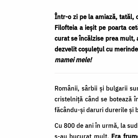
Filofteia,
un
Într-o zi pe la amiază, tatăl,
copil
Filofteia a ieşit pe poarta c
model,
curat se încălzise prea mult,
n-
dezvelit coşuleţul cu merinde
a
mamei mele!
venit
Moș
Românii, sârbii şi bulgarii s
Nicolae
cristelniţă când se botează î
/
făcându-şi daruri durerile şi b
Foto:
Oana
Cu 800 de ani în urmă, la sudu
Nechifor
s-au bucurat mult.
Era frum