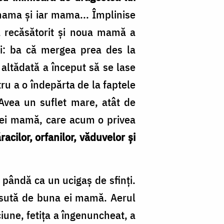
mama şi iar mama... Împlinise
a recăsătorit şi noua mamă a
 ei: ba că mergea prea des la
e altădată a început să se lase
ntru a o îndepărta de la faptele
vea un suflet mare, atât de
a ei mamă, care acum o privea
cilor, orfanilor, văduvelor şi
a pândă ca un ucigaş de sfinţi.
 ţesută de buna ei mamă. Aerul
iune, fetița a îngenuncheat, a