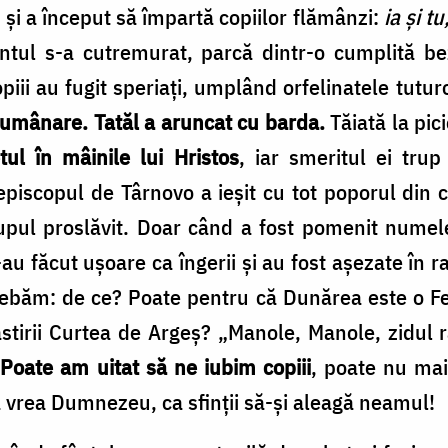
 şi a început să împartă copiilor flămânzi:
ia şi tu
ul s-a cutremurat, parcă dintr-o cumplită beznă
opiii au fugit speriaţi, umplând orfelinatele tutur
 lumânare.
Tatăl a aruncat cu barda.
Tă­iată la pic
etul în mâinile lui Hristos
, iar smeritul ei trup
piscopul de Târnovo a ieșit cu tot poporul din 
rupul proslăvit. Doar când a fost pomenit numel
-au făcut uşoare ca în­gerii şi au fost aşezate în r
trebăm: de ce? Poate pentru că Dunărea este o Fe
ăstirii Curtea de Argeş? „Manole, Manole, zidul
.
Poate am uitat să ne iubim copiii
, poate nu mai
a vrea Dumnezeu, ca sfinţii să-şi aleagă neamul!