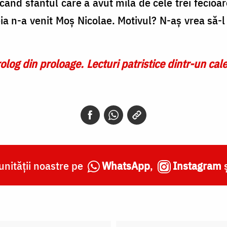
 când sfântul care a avut milă de cele trei fecioa
eia n-a venit Moş Nicolae. Motivul? N-aş vrea să-l
olog din proloage. Lecturi patristice dintr-un cal
nității noastre pe
WhatsApp
,
Instagram