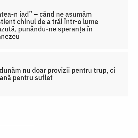
ntea-n iad” – când ne asumăm
tient chinul de a trăi într-o lume
zută, punându-ne speranța în
nezeu
dunăm nu doar provizii pentru trup, ci
rană pentru suflet