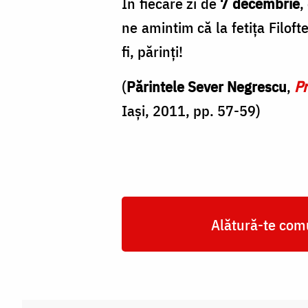
În fiecare zi de
7 decembrie
,
ne amintim că la fetiţa Filoft
fi, părinţi!
(
Părintele Sever Negrescu
,
Pr
Iași, 2011, pp. 57-59)
Alătură-te comu