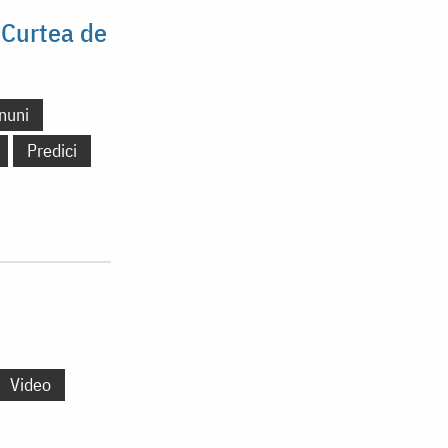
 Curtea de
nuni
Predici
Video