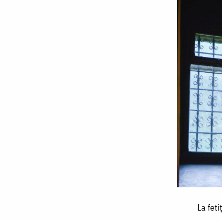
La
La feti
fetița