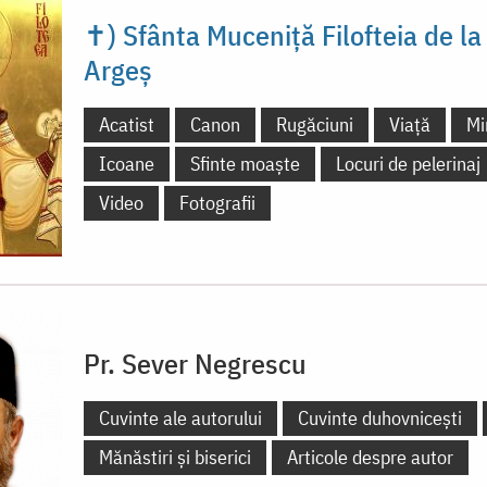
✝) Sfânta Muceniță Filofteia de la
Argeș
Acatist
Canon
Rugăciuni
Viață
Mi
Icoane
Sfinte moaște
Locuri de pelerinaj
Video
Fotografii
Pr. Sever Negrescu
Cuvinte ale autorului
Cuvinte duhovnicești
Mănăstiri și biserici
Articole despre autor