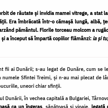
 orbit de răutate şi invidia mamei vitrege, a stat l
etăţii. Era îmbrăcată într-o cămaşă lungă, albă,
 arzând pământul. Florile torceau molcom a rugăc
 şi a început să împartă copiilor flămânzi:
ia şi tu
unt fii ai Dunării; s-au legat de Dunăre, cum se
n numele Sfintei Treimi, și n-au mai plecat de l
ucuriile, uneori chiar sfinţii.
l Dunării, în vechea capitală a Bulgariei, Târnovo, 
oasă ca un îngeraş
, sănătoasă şi vioaie,
legată 