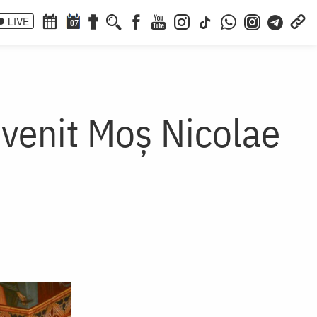
LIVE
07
a venit Moș Nicolae