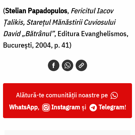
(
Stelian Papadopulos
,
Fericitul Iacov
Ţalikis, Stareţul Mănăstirii Cuviosului
David „Bătrânul”
, Editura Evanghelismos,
București, 2004, p. 41)
Alătură-te comunității noastre pe
WhatsApp
,
Instagram
și
Telegram
!