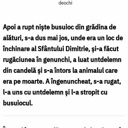
deochi
Iacov
vindecă
un
Apoi a rupt nişte busuioc din grădina de
animal
alături, s-a dus mai jos, unde era un loc de
ce
închinare al Sfântului Dimitrie, şi-a făcut
fusese
rugăciunea în genunchi, a luat untdelemn
atins
din candelă şi s-a întors la animalul care
de
era pe moarte. A îngenuncheat, s-a rugat,
deochi
l-a uns cu untdelemn şi l-a stropit cu
busuiocul.