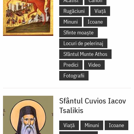
Acatist
Canon
Rugăciuni
Viață
Minuni
Icoane
Sfinte moaște
Locuri de pelerinaj
Sfântul Munte Athos
Predici
Video
Fotografii
Sfântul Cuvios Iacov
Tsalikis
Viață
Minuni
Icoane