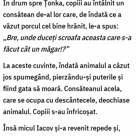
În drum spre Ţonka, copiii au întâlnit un
consătean de-al lor care, de îndată ce a
văzut porcul cel bine hrănit, le-a spus:
„
Bre, unde duceţi scroafa aceasta care s-a
făcut cât un măgar!?”
La aceste cuvinte, îndată animalul a căzut
jos spumegând, pierzându-şi puterile şi
fiind gata să moară. Consăteanul acela,
care se ocupa cu descântecele, deochiase
animalul. Copiii s-au înfricoşat.
Însă micul Iacov şi-a revenit repede şi,