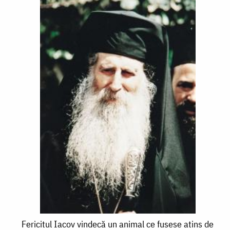
Fericitul
Fericitul Iacov vindecă un animal ce fusese atins de