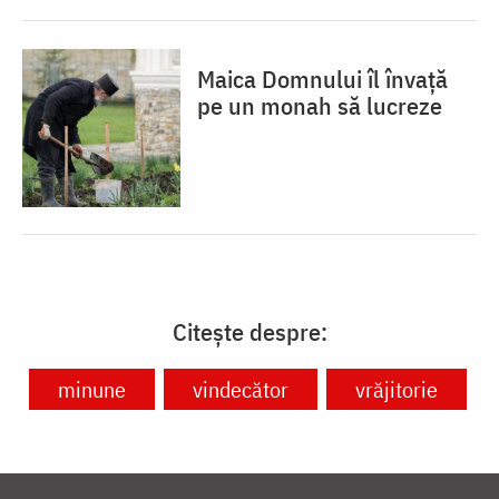
Maica Domnului îl învață
pe un monah să lucreze
Citește despre:
minune
vindecător
vrăjitorie