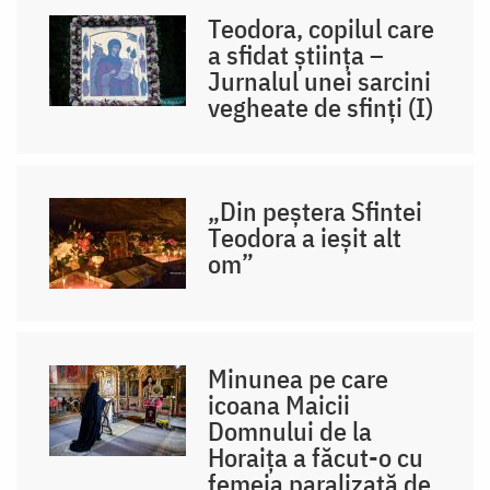
Teodora, copilul care
a sfidat știința –
Jurnalul unei sarcini
vegheate de sfinți (I)
„Din peștera Sfintei
Teodora a ieșit alt
om”
Minunea pe care
icoana Maicii
Domnului de la
Horaița a făcut-o cu
femeia paralizată de