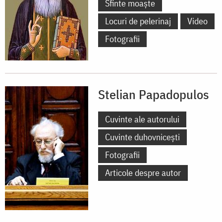
Sfinte moaște
Locuri de pelerinaj
Video
Fotografii
Stelian Papadopulos
Cuvinte ale autorului
Cuvinte duhovnicești
Fotografii
Articole despre autor