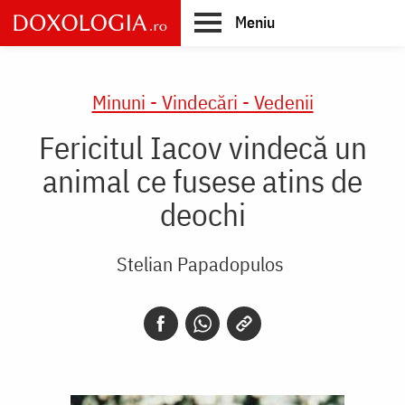
Skip
Meniu
to
main
Main
content
navigation
Minuni - Vindecări - Vedenii
Fericitul Iacov vindecă un
animal ce fusese atins de
deochi
Stelian Papadopulos