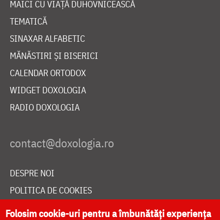
MAICI CU VIAȚĂ DUHOVNICEASCĂ
TEMATICĂ
SINAXAR ALFABETIC
MĂNĂSTIRI ȘI BISERICI
CALENDAR ORTODOX
WIDGET DOXOLOGIA
RADIO DOXOLOGIA
DESPRE NOI
POLITICA DE COOKIES
DONEAZĂ ONLINE PENTRU CATEDRALA NAȚIONALĂ
Folosim cookie-uri pentru a îmbunătăți experiența