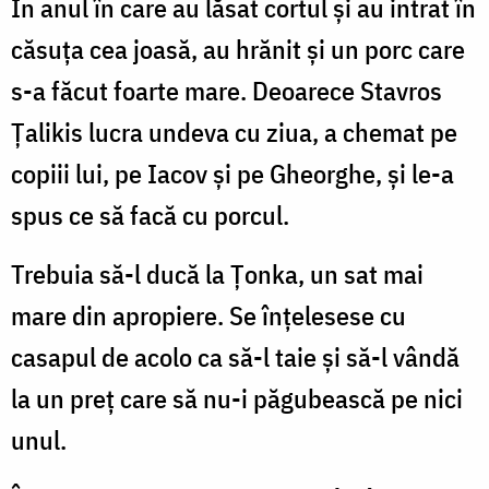
În anul în care au lăsat cortul şi au intrat în
căsuţa cea joasă, au hrănit şi un porc care
s-a făcut foarte mare. Deoarece Stavros
Ţalikis lucra undeva cu ziua, a chemat pe
copiii lui, pe Iacov şi pe Gheorghe, şi le-a
spus ce să facă cu porcul.
Trebuia să-l ducă la Ţonka, un sat mai
mare din apropiere. Se înţelesese cu
casapul de acolo ca să-l taie şi să-l vândă
la un preț care să nu-i păgubească pe nici
unul.