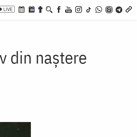
LIVE
08
v din naștere