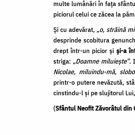
multe lumânări în fața sfântu
piciorul celui ce zăcea la păm
Și cu adevărat,
„o, străină m
desprinde scobitura genunchiu
drept într-un picior și
și-a î
striga:
„Doamne miluiește”
. 
Nicolae, miluindu-mă, sloboz
printr-o putere nevăzută, stâ
cinstindu-l și pe slujitorul Lu
(
Sfântul Neofit Zăvorâtul din 