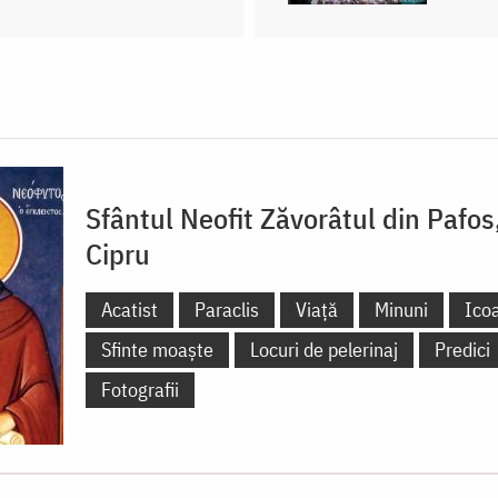
Sfântul Neofit Zăvorâtul din Pafos
Cipru
Acatist
Paraclis
Viață
Minuni
Ico
Sfinte moaște
Locuri de pelerinaj
Predici
Fotografii