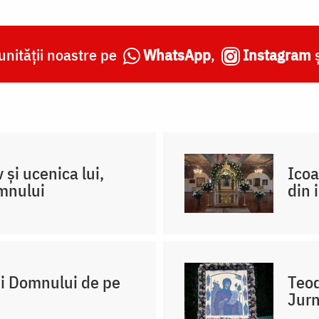
nității noastre pe
WhatsApp
,
Instagram
 și ucenica lui,
Icoa
omnului
din 
ii Domnului de pe
Teod
Jurn