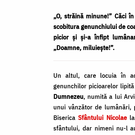
vindecă
un
„O, străină minune!” Căci î
bolnav
scobitura genunchiului de coap
din
picior și și-a înfipt lumân
naștere
„Doamne, miluiește!”.
/
Foto:
Un altul, care locuia în a
Magda
genunchilor picioarelor lipi
Buftea
Dumnezeu
, numită a lui Arv
unui vânzător de lumânări, 
Biserica
Sfântului Nicolae
la
sfântului, dar nimeni nu-l au