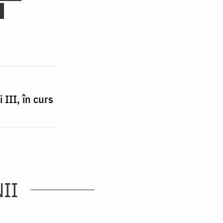
 III, în curs
II