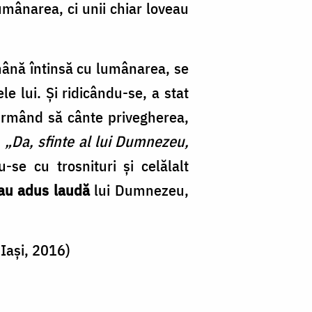
umânarea, ci unii chiar loveau
 mână întinsă cu lumânarea, se
e lui. Și ridicându-se, a stat
 urmând să cânte privegherea,
:
„Da, sfinte al lui Dumnezeu,
-se cu trosnituri și celălalt
au adus laudă
lui Dumnezeu,
 Iași, 2016)