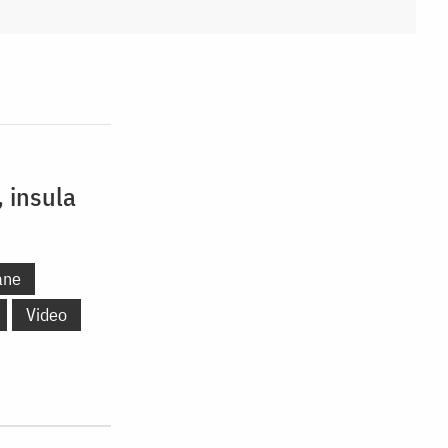
, insula
ane
Video