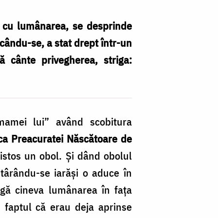
ă cu lumânarea, se desprinde
icându-se, a stat drept într-un
ă cânte privegherea, striga:
 mamei lui” având scobitura
ica Preacuratei Născătoare de
istos un obol. Și dând obolul
târându-se iarăși o aduce în
igă cineva lumânarea în fața
ru faptul că erau deja aprinse