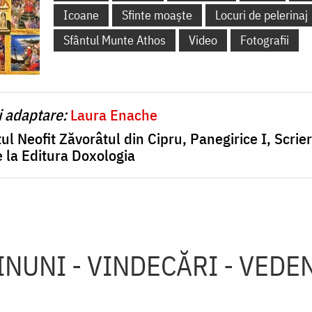
Icoane
Sfinte moaște
Locuri de pelerinaj
Sfântul Munte Athos
Video
Fotografii
i adaptare:
Laura Enache
ul Neofit Zăvorâtul din Cipru, Panegirice I, Scrieri
 la Editura Doxologia
INUNI - VINDECĂRI - VEDEN