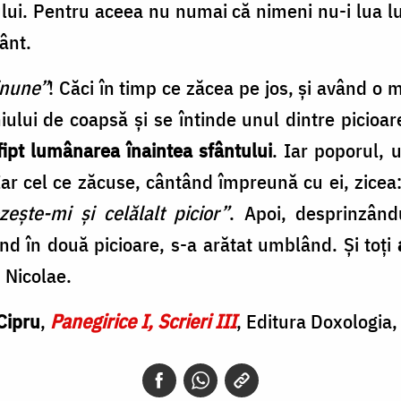
lui. Pentru aceea nu numai că nimeni nu-i lua l
ânt.
inune”
! Căci în timp ce zăcea pe jos, și având o
lui de coapsă și se întinde unul dintre picioarel
nfipt lumânarea înaintea sfântului
. Iar poporul,
Iar cel ce zăcuse, cântând împreună cu ei, zicea
ește-mi și celălalt picior”
. Apoi, desprinzându
nd în două picioare, s-a arătat umblând. Și toți
i, Nicolae.
Cipru
,
Panegirice I, Scrieri III
, Editura Doxologia,