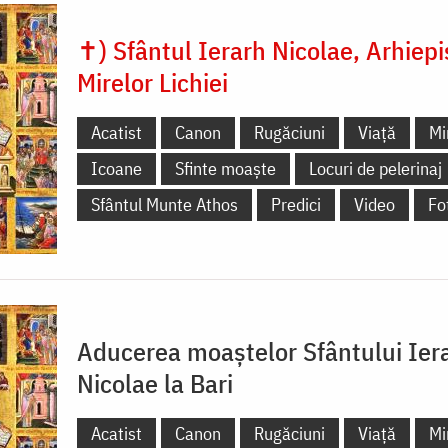
✝) Sfântul Ierarh Nicolae, Arhiep
Mirelor Lichiei
Acatist
Canon
Rugăciuni
Viață
Mi
Icoane
Sfinte moaște
Locuri de pelerinaj
Sfântul Munte Athos
Predici
Video
Fo
Aducerea moaștelor Sfântului Ier
Nicolae la Bari
Acatist
Canon
Rugăciuni
Viață
Mi