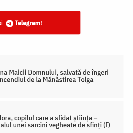
și
Telegram
!
na Maicii Domnului, salvată de îngeri
incendiul de la Mănăstirea Tolga
ora, copilul care a sfidat știința –
alul unei sarcini vegheate de sfinți (I)