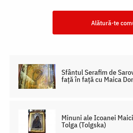
Alătură-te comu
Sfântul Serafim de Sarov
față în față cu Maica D
Minuni ale Icoanei Maic
Tolga (Tolgska)