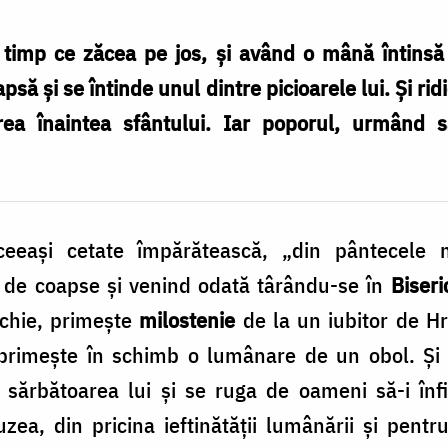
n timp ce zăcea pe jos, și având o mână întins
să și se întinde unul dintre picioarele lui. Și rid
area înaintea sfântului. Iar poporul, urmând s
ceeași cetate împărătească, „din pântecele
tă de coapse și venind odată târându-se în
Biser
ichie, primește
milostenie
de la un iubitor de Hr
primește în schimb o lumânare de un obol. Și 
 sărbătoarea lui și se ruga de oameni să-i înf
zea, din pricina ieftinătății lumânării și pent