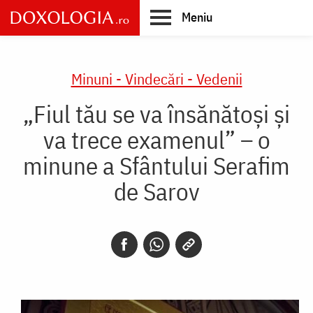
Skip
Meniu
to
main
Main
content
navigation
Minuni - Vindecări - Vedenii
„Fiul tău se va însănătoși și
va trece examenul” – o
minune a Sfântului Serafim
de Sarov