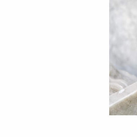
Folosul
ispitelor