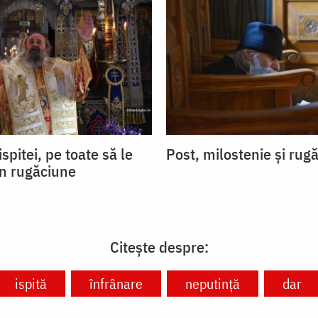
ispitei, pe toate să le
Post, milostenie și rug
in rugăciune
Citește despre:
ispită
înfrânare
neputință
dar