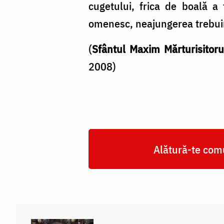
cugetului, frica de boală a 
omenesc, neajungerea trebuinț
(
Sfântul Maxim Mărturisitor
2008)
Alătură-te comu