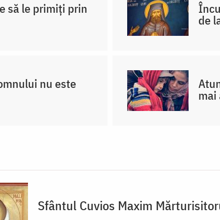
e să le primiți prin
Încu
de l
Domnului nu este
Atun
mai 
Sfântul Cuvios Maxim Mărturisitor