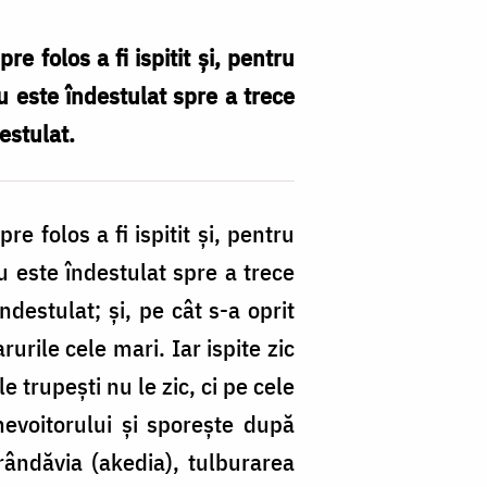
e folos a fi ispitit și, pentru
 este îndestulat spre a trece
estulat.
e folos a fi ispitit și, pentru
 este îndestulat spre a trece
ndestulat; și, pe cât s-a oprit
urile cele mari. Iar ispite zic
e trupești nu le zic, ci pe cele
 nevoitorului și sporește după
ândăvia (akedia), tulburarea