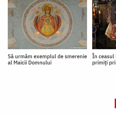
Să urmăm exemplul de smerenie
În ceasul 
al Maicii Domnului
primiți pr