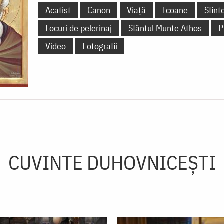
Acatist
Canon
Viață
Icoane
Sfint
Locuri de pelerinaj
Sfântul Munte Athos
P
Video
Fotografii
CUVINTE DUHOVNICEȘTI