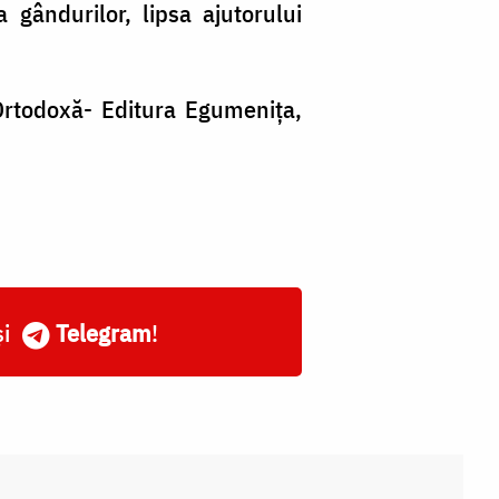
 gândurilor, lipsa ajutorului
 Ortodoxă- Editura Egumenița,
și
Telegram
!