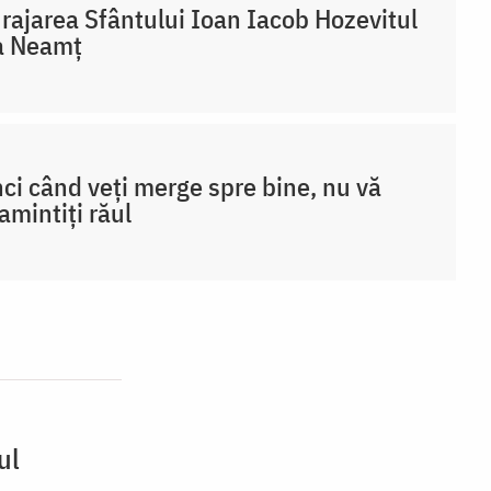
rajarea Sfântului Ioan Iacob Hozevitul
a Neamț
ci când veți merge spre bine, nu vă
amintiți răul
ul