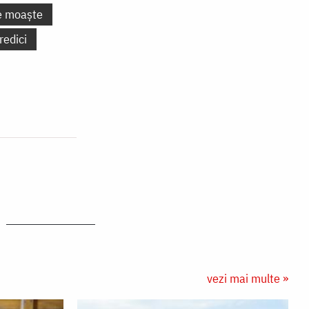
e moaște
redici
vezi mai multe »