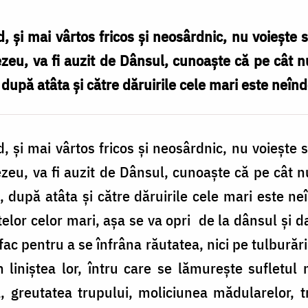
, și mai vârtos fricos și neosârdnic, nu voiește spr
eu, va fi auzit de Dânsul, cunoaște că pe cât nu
, după atâta și către dăruirile cele mari este neînd
, și mai vârtos fricos și neosârdnic, nu voiește spr
eu, va fi auzit de Dânsul, cunoaște că pe cât nu
, după atâta și către dăruirile cele mari este neî
elor celor mari, așa se va opri de la dânsul și dar
ac pentru a se înfrâna răutatea, nici pe tulburăril
n liniștea lor, întru care se lămurește sufletul
 greutatea trupului, moliciunea mădularelor, tr