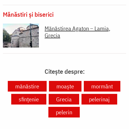
Mănăstiri și biserici
Mănăstirea Agaton – Lamia,
Grecia
Citește despre:
mănăstire
moaște
mormânt
sfințenie
Grecia
pelerinaj
pelerin