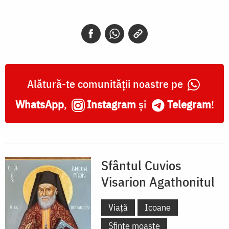
Alătură-te comunității noastre pe
WhatsApp
,
Instagram
și
Telegram
!
Sfântul Cuvios
Visarion Agathonitul
Viață
Icoane
Sfinte moaște