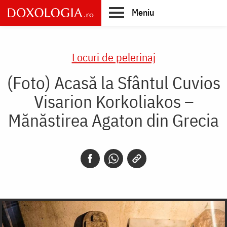
Skip
Meniu
to
main
Main
content
navigation
Locuri de pelerinaj
(Foto) Acasă la Sfântul Cuvios
Visarion Korkoliakos –
Mănăstirea Agaton din Grecia