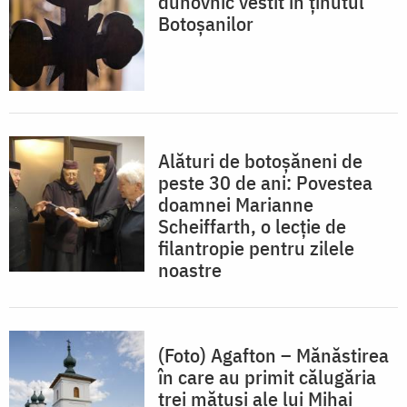
duhovnic vestit în ținutul
Botoșanilor
Alături de botoșăneni de
peste 30 de ani: Povestea
doamnei Marianne
Scheiffarth, o lecție de
filantropie pentru zilele
noastre
(Foto) Agafton – Mănăstirea
în care au primit călugăria
trei mătuși ale lui Mihai