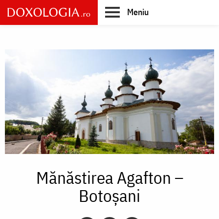
Skip
Meniu
to
main
Main
content
navigation
Mănăstirea Agafton –
Botoșani