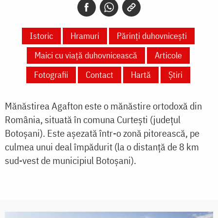
Istoric
Hramuri
Părinți duhovnicești
Maici cu viață duhovnicească
Articole
Fotografii
Contact
Hartă
Știri
Mănăstirea Agafton este o mănăstire ortodoxă din
România, situată în comuna Curtești (județul
Botoșani). Este așezată într-o zonă pitorească, pe
culmea unui deal împădurit (la o distanță de 8 km
sud-vest de municipiul Botoșani).