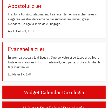
Apostolul zilei
Fraților, siliți-vă cu atât mai mult să faceți temeinice și chemarea și
alegerea voastră, de vreme ce, făcând acestea, nu veți greși
niciodată. Că așa vi se va da cu bogăție...
Ap. II Petru 1, 10-19
Evanghelia zilei
În vremea aceea a luat Iisus cu Sine pe Petru și pe Iacov și pe Ioan,
fratele lui, și i-a dus într-un munte înalt, de o parte. Și S-a schimbat la
față înaintea lor...
Ev. Matei 17, 1-9
Widget Calendar Doxologia