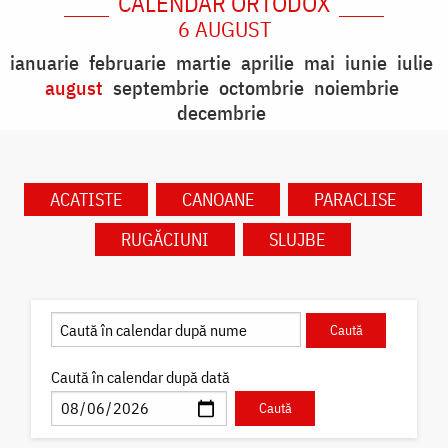
CALENDAR ORTODOX
6 AUGUST
ianuarie
februarie
martie
aprilie
mai
iunie
iulie
august
septembrie
octombrie
noiembrie
decembrie
ACATISTE
CANOANE
PARACLISE
RUGĂCIUNI
SLUJBE
Caută în calendar după dată