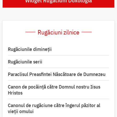
Widget Rugăciuni Doxologia
Rugăciuni zilnice
Rugăciunile dimineții
Rugăciunile serii
Paraclisul Preasfintei Născătoare de Dumnezeu
Canon de pocăință către Domnul nostru Iisus
Hristos
Canonul de rugăciune către îngerul păzitor al
vieții omului