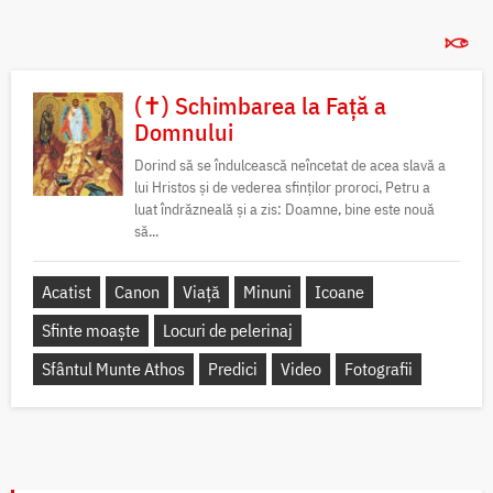
(✝) Schimbarea la Față a
Domnului
Dorind să se îndulcească neîncetat de acea slavă a
lui Hristos și de vederea sfinților proroci, Petru a
luat îndrăzneală și a zis: Doamne, bine este nouă
să...
Acatist
Canon
Viață
Minuni
Icoane
Sfinte moaște
Locuri de pelerinaj
Sfântul Munte Athos
Predici
Video
Fotografii