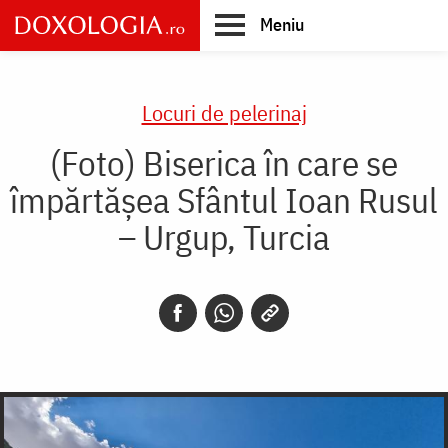
Skip
Meniu
to
main
Main
content
navigation
Locuri de pelerinaj
(Foto) Biserica în care se
împărtășea Sfântul Ioan Rusul
– Urgup, Turcia