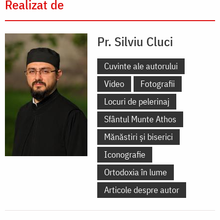
Realizat de
Pr. Silviu Cluci
Cuvinte ale autorului
Video
Fotografii
Locuri de pelerinaj
Sfântul Munte Athos
Mănăstiri și biserici
Iconografie
Ortodoxia în lume
Articole despre autor