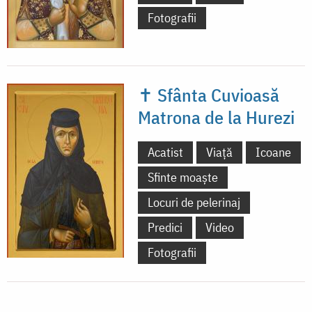
Fotografii
✝ Sfânta Cuvioasă
Matrona de la Hurezi
Acatist
Viață
Icoane
Sfinte moaște
Locuri de pelerinaj
Predici
Video
Fotografii