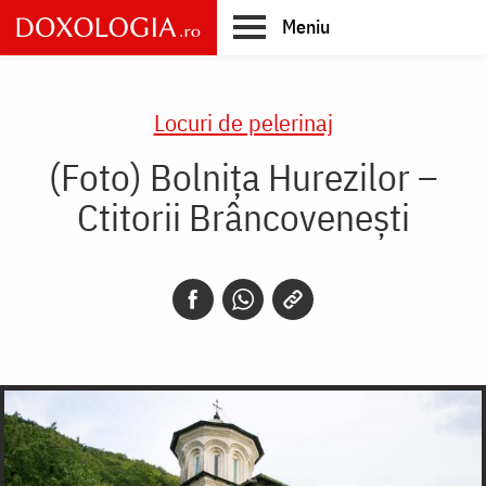
Skip
Meniu
to
main
Main
content
navigation
Locuri de pelerinaj
(Foto) Bolnița Hurezilor –
Ctitorii Brâncovenești