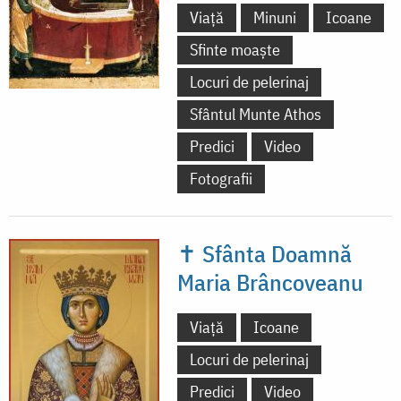
Viață
Minuni
Icoane
Sfinte moaște
Locuri de pelerinaj
Sfântul Munte Athos
Predici
Video
Fotografii
✝ Sfânta Doamnă
Maria Brâncoveanu
Viață
Icoane
Locuri de pelerinaj
Predici
Video