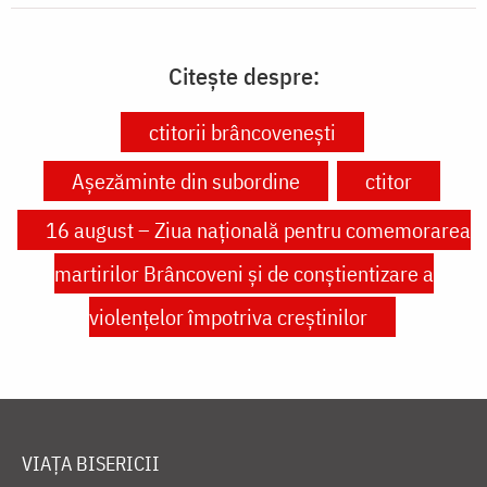
Citește despre:
ctitorii brâncoveneşti
Așezăminte din subordine
ctitor
16 august – Ziua națională pentru comemorarea
martirilor Brâncoveni și de conștientizare a
violențelor împotriva creștinilor
VIAȚA BISERICII