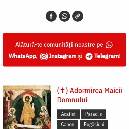
Alătură-te comunității noastre pe
WhatsApp
,
Instagram
și
Telegram
!
(✝) Adormirea Maicii
Domnului
Acatist
Paraclis
Canon
Rugăciuni